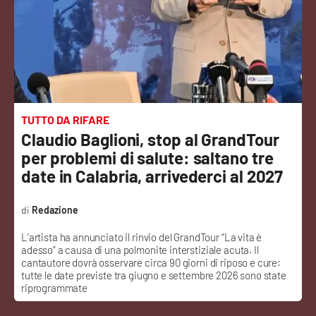
Sanità
Sport
Cultura
Podcast
TUTTO DA RIFARE
Claudio Baglioni, stop al GrandTour
Meteo
per problemi di salute: saltano tre
date in Calabria, arrivederci al 2027
Editoriali
Redazione
L’artista ha annunciato il rinvio del GrandTour “La vita è
VIDEO
adesso” a causa di una polmonite interstiziale acuta. Il
cantautore dovrà osservare circa 90 giorni di riposo e cure:
Ambiente
tutte le date previste tra giugno e settembre 2026 sono state
riprogrammate
Cronaca