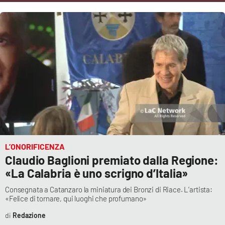
Cultura
Economia e Lavoro
Politica
Sanità
Società
L’ONORIFICENZA
Sport
Claudio Baglioni premiato dalla Regione:
«La Calabria è uno scrigno d’Italia»
RUBRICHE
Consegnata a Catanzaro la miniatura dei Bronzi di Riace. L’artista:
«Felice di tornare, qui luoghi che profumano»
Good Morning Vietnam
Redazione