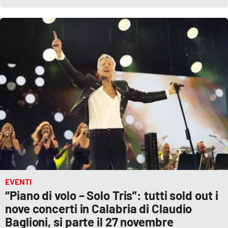
Parchi Marini Calabria
Leggendo Alvaro insieme
Imprese Di Calabria
Le perfidie di Antonella Grippo
Venti di comunicazione
STREAMING
LaC TV
EVENTI
“Piano di volo – Solo Tris”: tutti sold out i
LaC Network
nove concerti in Calabria di Claudio
Baglioni, si parte il 27 novembre
LaC OnAir