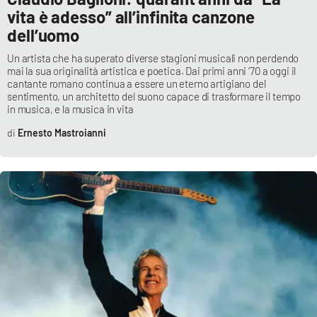
PROGETTI
SPECIALI
vita è adesso” all’infinita canzone
dell’uomo
Buona Sanità Calabria
Un artista che ha superato diverse stagioni musicali non perdendo
mai la sua originalità artistica e poetica. Dai primi anni ‘70 a oggi il
cantante romano continua a essere un eterno artigiano del
LA
CALABRIAVISIONE
sentimento, un architetto del suono capace di trasformare il tempo
in musica, e la musica in vita
Destinazioni
Ernesto Mastroianni
Eventi
Food
Storie
LAC
NETWORK