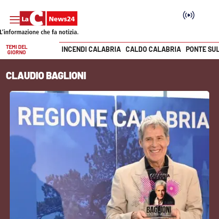
TEMI DEL
INCENDI CALABRIA
CALDO CALABRIA
PONTE SU
GIORNO
Vai
CLAUDIO BAGLIONI
SEZIONI
Cronaca
Politica
Attualità
Economia e lavoro
Italia Mondo