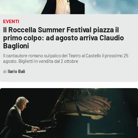
Lacplay.it
Lactv.it
EVENTI
Il Roccella Summer Festival piazza il
Laconair.it
primo colpo: ad agosto arriva Claudio
Baglioni
Lacitymag.it
Il cantautore romano sul palco del Teatro al Castello il prossimo 25
agosto. Biglietti in vendita dal 2 ottobre
Lacapitalenews.it
Ilario Balì
Ilreggino.it
Cosenzachannel.it
Ilvibonese.it
Catanzarochannel.it