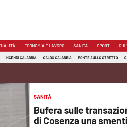
TUALITÀ
ECONOMIA E LAVORO
SANITÀ
SPORT
CUL
INCENDI CALABRIA
CALDO CALABRIA
PONTE SULLO STRETTO
C
SANITÀ
Bufera sulle transazio
di Cosenza una smenti