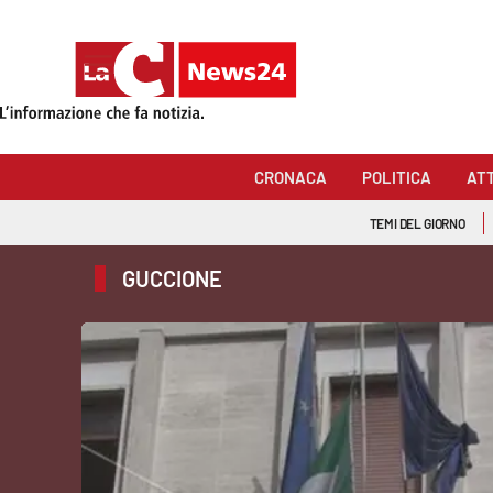
Sezioni
Cronaca
CRONACA
POLITICA
AT
Politica
TEMI DEL GIORNO
Attualità
GUCCIONE
Economia e lavoro
Italia Mondo
Sanità
Sport