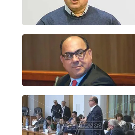
Venti di comunicazione
Streaming
LaC TV
LaC Network
LaC OnAir
Edizioni
locali
Catanzaro
Crotone
Vibo Valentia