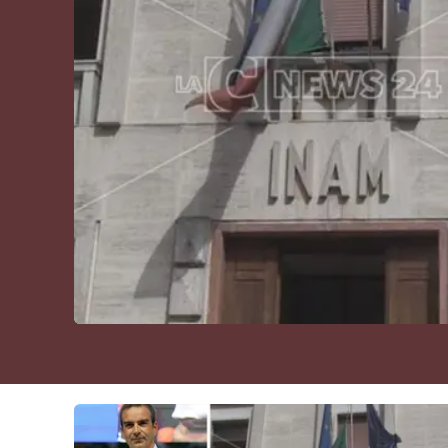
Cultura
Podcast
Meteo
Editoriali
Video
Ambiente
Cronaca
Cultura
Economia e Lavoro