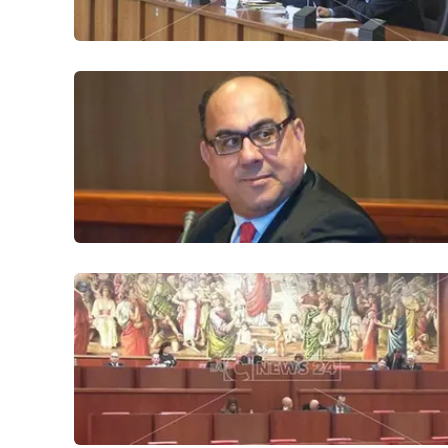
Reggio Calabria
Cosenza
Lamezia Terme
Progetti
speciali
Buona Sanità Calabria
La
Calabriavisione
Destinazioni
Eventi