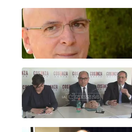
Food
Storie
LaC
Network
Lacplay.it
Lactv.it
Laconair.it
Lacitymag.it
Lacapitalenews.it
Ilreggino.it