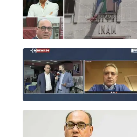
Politica
Sanità
Società
Sport
Rubriche
Good Morning Vietnam
Parchi Marini Calabria
Leggendo Alvaro insieme
Imprese Di Calabria
Le perfidie di Antonella Grippo