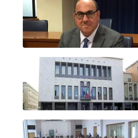
Cosenzachannel.it
Ilvibonese.it
Catanzarochannel.it
App
Android
Apple
Vai