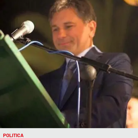
Parchi Marini Calabria
Leggendo Alvaro insieme
Imprese Di Calabria
Le perfidie di Antonella Grippo
Venti di comunicazione
STREAMING
LaC TV
LaC Network
POLITICA
LaC OnAir