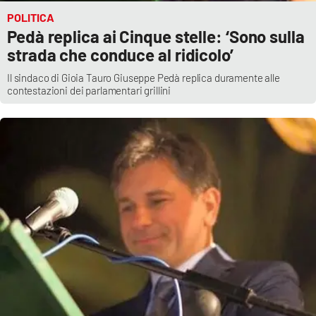
Lacplay.it
POLITICA
Pedà replica ai Cinque stelle: ‘Sono sulla
Lactv.it
strada che conduce al ridicolo’
Laconair.it
Il sindaco di Gioia Tauro Giuseppe Pedà replica duramente alle
contestazioni dei parlamentari grillini
Lacitymag.it
Lacapitalenews.it
Ilreggino.it
Cosenzachannel.it
Ilvibonese.it
Catanzarochannel.it