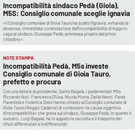
Incompatibilità sindaco Pedà (Gioia),
M5S: Consiglio comunale sceglie ignavia
EDIZIONI
«Il Consiglio comunale di Gioia Tauro ha scelto l'ignavia, evitando la
LOCALI
doverosa, immediata contestazione dell'incompatibilità di legge in
capo al sindaco, Giuseppe Pedà, ammessa proprio dal primo
Catanzaro
cittadino».
Crotone
NOTE STAMPA
Incompatibilità Pedà, M5s investe
Vibo Valentia
Consiglio comunale di Gioia Tauro,
prefetto e procura
Reggio Calabria
Con una lettera al presidente, Santo Bagalà, i parlamentari M5s
Riccardo Nuti, Francesco D'Uva, Nicola Morra, Dalila Nesci, Paolo
Cosenza
Parentela e Federica Dieni hanno chiesto al Consiglio comunale di
Gioia Tauro (Reggio Calabria) di contestare «la causa oggettiva
Lamezia Terme
d'incompatibilità» che grava sul sindaco, Giuseppe Pedà, in quanto il
suocero, Luigi Bagalà, ha in appalto la raccolta e il trasporto dei
rifiuti differenziati e indifferenziati