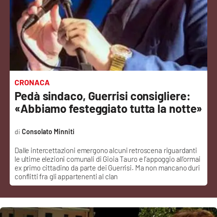
Sanità
Sport
Cultura
Podcast
CRONACA
Pedà sindaco, Guerrisi consigliere:
Meteo
«Abbiamo festeggiato tutta la notte»
Editoriali
Consolato Minniti
Dalle intercettazioni emergono alcuni retroscena riguardanti
le ultime elezioni comunali di Gioia Tauro e l’appoggio all’ormai
VIDEO
ex primo cittadino da parte dei Guerrisi. Ma non mancano duri
conflitti fra gli appartenenti al clan
Ambiente
Cronaca