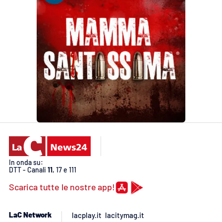
In onda su:
DTT - Canali
11
, 17 e 111
Scarica tutte le nostre app!
LaC Network
lacplay.it
lacitymag.it