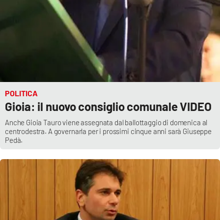
APP
Android
Apple
POLITICA
Gioia: il nuovo consiglio comunale VIDEO
Anche Gioia Tauro viene assegnata dal ballottaggio di domenica al
centrodestra. A governarla per i prossimi cinque anni sarà Giuseppe
Pedà.