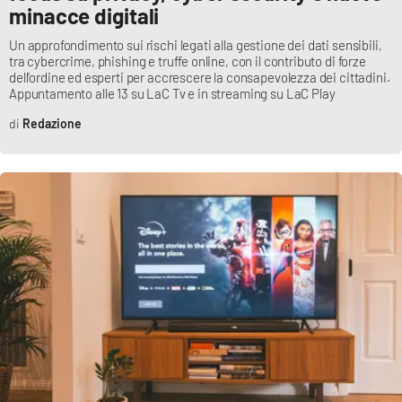
minacce digitali
Un approfondimento sui rischi legati alla gestione dei dati sensibili,
tra cybercrime, phishing e truffe online, con il contributo di forze
EDIZIONI
LOCALI
dell’ordine ed esperti per accrescere la consapevolezza dei cittadini.
Appuntamento alle 13 su LaC Tv e in streaming su LaC Play
Catanzaro
Redazione
Crotone
Vibo Valentia
Reggio Calabria
Cosenza
Lamezia Terme