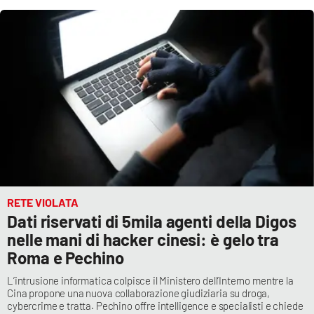
Cultura
Economia e Lavoro
Politica
Sanità
Società
RETE VIOLATA
Sport
Dati riservati di 5mila agenti della Digos
nelle mani di hacker cinesi: è gelo tra
Roma e Pechino
RUBRICHE
L’intrusione informatica colpisce il Ministero dell’Interno mentre la
Good Morning Vietnam
Cina propone una nuova collaborazione giudiziaria su droga,
cybercrime e tratta. Pechino offre intelligence e specialisti e chiede