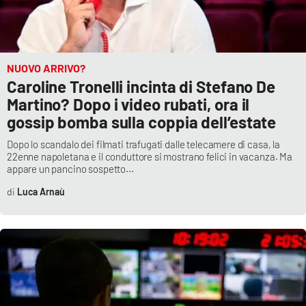
Lacplay.it
Lactv.it
NUOVO ARRIVO?
Laconair.it
Caroline Tronelli incinta di Stefano De
Martino? Dopo i video rubati, ora il
Lacitymag.it
gossip bomba sulla coppia dell’estate
Lacapitalenews.it
Dopo lo scandalo dei filmati trafugati dalle telecamere di casa, la
22enne napoletana e il conduttore si mostrano felici in vacanza. Ma
appare un pancino sospetto...
Ilreggino.it
Luca Arnaù
Cosenzachannel.it
Ilvibonese.it
Catanzarochannel.it