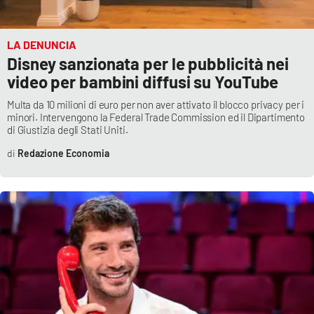
PROGETTI
SPECIALI
Buona Sanità Calabria
LA DENUNCIA
Disney sanzionata per le pubblicità nei
video per bambini diffusi su YouTube
LA
CALABRIAVISIONE
Multa da 10 milioni di euro per non aver attivato il blocco privacy per i
minori. Intervengono la Federal Trade Commission ed il Dipartimento
Destinazioni
di Giustizia degli Stati Uniti.
Redazione Economia
Eventi
Food
Storie
LAC
NETWORK