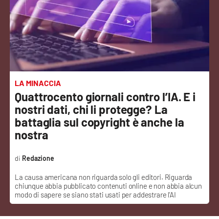
Sanità
Sport
Cultura
Podcast
LA MINACCIA
Quattrocento giornali contro l’IA. E i
Meteo
nostri dati, chi li protegge? La
battaglia sul copyright è anche la
Editoriali
nostra
Redazione
VIDEO
La causa americana non riguarda solo gli editori. Riguarda
chiunque abbia pubblicato contenuti online e non abbia alcun
Ambiente
modo di sapere se siano stati usati per addestrare l'AI
Cronaca