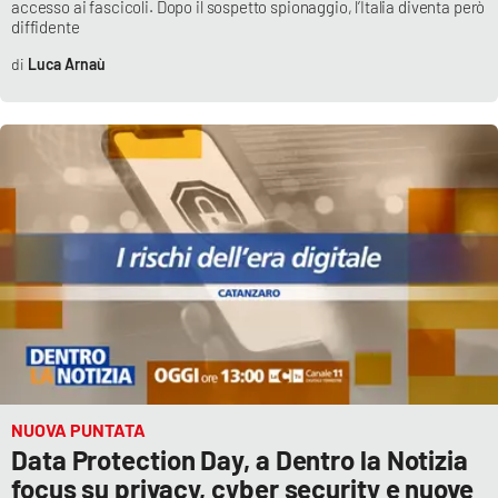
accesso ai fascicoli. Dopo il sospetto spionaggio, l’Italia diventa però
Parchi Marini Calabria
diffidente
Luca Arnaù
Leggendo Alvaro insieme
Imprese Di Calabria
Le perfidie di Antonella Grippo
Venti di comunicazione
STREAMING
LaC TV
NUOVA PUNTATA
LaC Network
Data Protection Day, a Dentro la Notizia
focus su privacy, cyber security e nuove
LaC OnAir