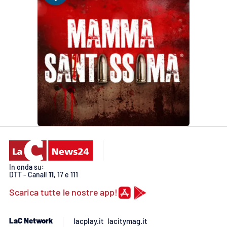
In onda su:
DTT - Canali
11
, 17 e 111
Scarica tutte le nostre app!
LaC Network
lacplay.it
lacitymag.it