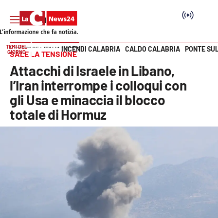
TEMI DEL
INCENDI CALABRIA
CALDO CALABRIA
PONTE SU
HOME PAGE
ITALIA MONDO
GIORNO
SALE LA TENSIONE
Vai
Attacchi di Israele in Libano,
SEZIONI
l’Iran interrompe i colloqui con
gli Usa e minaccia il blocco
Cronaca
totale di Hormuz
Politica
Attualità
Economia e lavoro
Italia Mondo