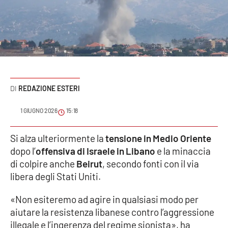
Sanità
Sport
Cultura
Podcast
REDAZIONE ESTERI
Meteo
1 GIUGNO 2026
15:18
Editoriali
Si alza ulteriormente la
tensione in Medio Oriente
dopo l’
offensiva di Israele in Libano
e la minaccia
di colpire anche
Beirut
, secondo fonti con il via
libera degli Stati Uniti.
VIDEO
Ambiente
«Non esiteremo ad agire in qualsiasi modo per
aiutare la resistenza libanese contro l’aggressione
Cronaca
illegale e l’ingerenza del regime sionista», ha