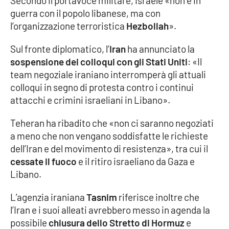
Secondo il portavoce militare, Israele «non è in
Parchi Marini Calabria
guerra con il popolo libanese, ma con
l’organizzazione terroristica
Hezbollah
».
Leggendo Alvaro insieme
Sul fronte diplomatico, l’
Iran
ha annunciato la
sospensione dei colloqui con gli Stati Uniti
: «Il
Imprese Di Calabria
team negoziale iraniano interromperà gli attuali
colloqui in segno di protesta contro i continui
Le perfidie di Antonella Grippo
attacchi e crimini israeliani in Libano».
Venti di comunicazione
Teheran ha ribadito che «non ci saranno negoziati
a meno che non vengano soddisfatte le richieste
dell’Iran e del movimento di resistenza», tra cui il
STREAMING
cessate il fuoco
e il ritiro israeliano da Gaza e
Libano.
LaC TV
L’agenzia iraniana
Tasnim
riferisce inoltre che
LaC Network
l’Iran e i suoi alleati avrebbero messo in agenda la
possibile
chiusura dello Stretto di Hormuz
e
LaC OnAir