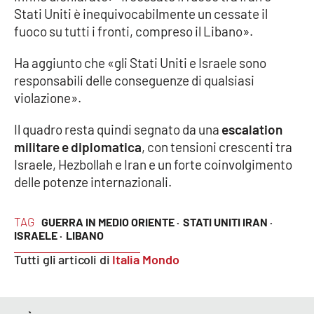
PROGETTI
SPECIALI
Stati Uniti è inequivocabilmente un cessate il
fuoco su tutti i fronti, compreso il Libano».
Buona Sanità Calabria
Ha aggiunto che «gli Stati Uniti e Israele sono
responsabili delle conseguenze di qualsiasi
LA
CALABRIAVISIONE
violazione».
Destinazioni
Il quadro resta quindi segnato da una
escalation
militare e diplomatica
, con tensioni crescenti tra
Eventi
Israele, Hezbollah e Iran e un forte coinvolgimento
delle potenze internazionali.
Food
TAG
GUERRA IN MEDIO ORIENTE ·
STATI UNITI IRAN ·
Storie
ISRAELE ·
LIBANO
Tutti gli articoli di
Italia Mondo
LAC
NETWORK