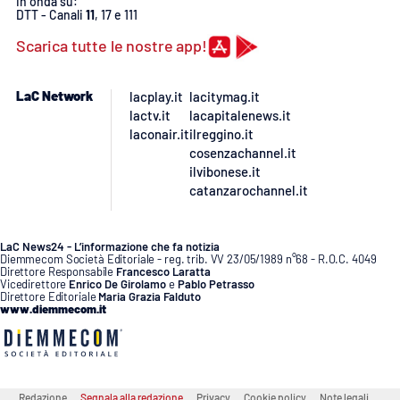
In onda su:
DTT - Canali
11
, 17 e 111
Scarica tutte le nostre app!
LaC Network
lacplay.it
lacitymag.it
lactv.it
lacapitalenews.it
laconair.it
ilreggino.it
cosenzachannel.it
ilvibonese.it
catanzarochannel.it
LaC News24 - L’informazione che fa notizia
Diemmecom Società Editoriale - reg. trib. VV 23/05/1989 n°68 - R.O.C. 4049
Direttore Responsabile
Francesco Laratta
Vicedirettore
Enrico De Girolamo
e
Pablo Petrasso
Direttore Editoriale
Maria Grazia Falduto
www.diemmecom.it
Redazione
Segnala alla redazione
Privacy
Cookie policy
Note legali