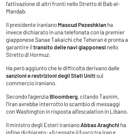
l’attivazione di altri fronti nello Stretto di Bab al-
Mandab.
EDIZIONI
LOCALI
Il presidente iraniano
Masoud Pezeshkian
ha
invece dichiarato in una telefonata con la premier
Catanzaro
giapponese Sanae Takaichi che Teheran è pronta a
garantire il
transito delle navi giapponesi
nello
Crotone
Stretto di Hormuz.
Vibo Valentia
Ha però aggiunto che le difficoltà derivano dalle
sanzioni e restrizioni degli Stati Uniti
sul
Reggio Calabria
commercio iraniano.
Secondo l’agenzia
Bloomberg
, citando Tasnim,
Cosenza
l’Iran avrebbe interrotto lo scambio di messaggi
con Washington in risposta all’escalation in Libano.
Lamezia Terme
Il ministro degli Esteri iraniano
Abbas Araghchi
ha
infine dichiarato: «Il cessate il fuoco tra Iran e