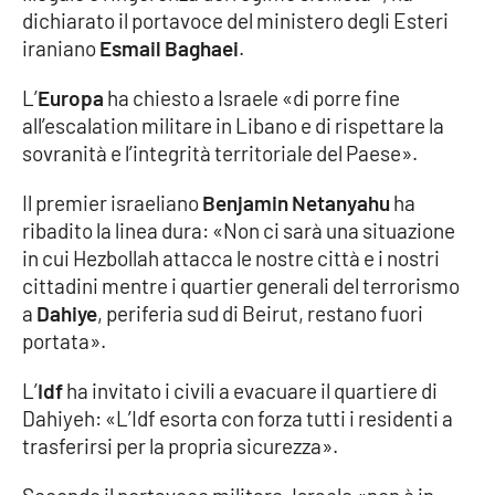
dichiarato il portavoce del ministero degli Esteri
iraniano
Esmail Baghaei
.
Cultura
L’
Europa
ha chiesto a Israele «di porre fine
Economia e Lavoro
all’escalation militare in Libano e di rispettare la
sovranità e l’integrità territoriale del Paese».
Politica
Il premier israeliano
Benjamin Netanyahu
ha
Sanità
ribadito la linea dura: «Non ci sarà una situazione
in cui Hezbollah attacca le nostre città e i nostri
Società
cittadini mentre i quartier generali del terrorismo
a
Dahiye
, periferia sud di Beirut, restano fuori
Sport
portata».
L’
Idf
ha invitato i civili a evacuare il quartiere di
RUBRICHE
Dahiyeh: «L’Idf esorta con forza tutti i residenti a
trasferirsi per la propria sicurezza».
Good Morning Vietnam