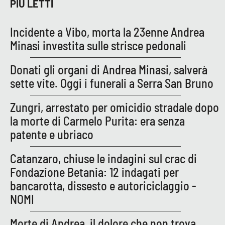
Lacplay.it
PIÙ LETTI
Lactv.it
Incidente a Vibo, morta la 23enne Andrea
Minasi investita sulle strisce pedonali
Laconair.it
Donati gli organi di Andrea Minasi, salverà
Lacitymag.it
sette vite. Oggi i funerali a Serra San Bruno
Lacapitalenews.it
Zungri, arrestato per omicidio stradale dopo
la morte di Carmelo Purita: era senza
Ilreggino.it
patente e ubriaco
Cosenzachannel.it
Catanzaro, chiuse le indagini sul crac di
Fondazione Betania: 12 indagati per
Ilvibonese.it
bancarotta, dissesto e autoriciclaggio -
NOMI
Catanzarochannel.it
Morte di Andrea, il dolore che non trova