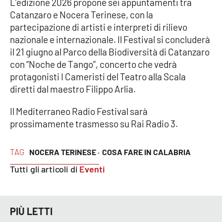
L’edizione 2026 propone sei appuntamenti tra
Parchi Marini Calabria
Catanzaro e Nocera Terinese, con la
partecipazione di artisti e interpreti di rilievo
Leggendo Alvaro insieme
nazionale e internazionale. Il Festival si concluderà
il 21 giugno al Parco della Biodiversità di Catanzaro
Imprese Di Calabria
con “Noche de Tango”, concerto che vedrà
protagonisti I Cameristi del Teatro alla Scala
Le perfidie di Antonella Grippo
diretti dal maestro Filippo Arlia.
Il Mediterraneo Radio Festival sarà
Venti di comunicazione
prossimamente trasmesso su Rai Radio 3.
STREAMING
TAG
NOCERA TERINESE ·
COSA FARE IN CALABRIA
Tutti gli articoli di
Eventi
LaC TV
LaC Network
PIÙ LETTI
LaC OnAir