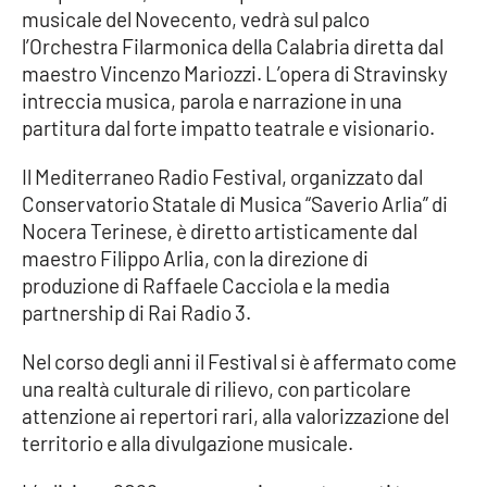
musicale del Novecento, vedrà sul palco
l’Orchestra Filarmonica della Calabria diretta dal
Cultura
maestro Vincenzo Mariozzi. L’opera di Stravinsky
intreccia musica, parola e narrazione in una
Economia e Lavoro
partitura dal forte impatto teatrale e visionario.
Politica
Il Mediterraneo Radio Festival, organizzato dal
Conservatorio Statale di Musica “Saverio Arlia” di
Sanità
Nocera Terinese, è diretto artisticamente dal
maestro Filippo Arlia, con la direzione di
Società
produzione di Raffaele Cacciola e la media
partnership di Rai Radio 3.
Sport
Nel corso degli anni il Festival si è affermato come
una realtà culturale di rilievo, con particolare
RUBRICHE
attenzione ai repertori rari, alla valorizzazione del
territorio e alla divulgazione musicale.
Good Morning Vietnam