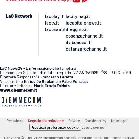
Lacplay.it
LaC Network
lacplay.it
lacitymag.it
Lactv.it
lactv.it
lacapitalenews.it
laconair.it
ilreggino.it
Laconair.it
cosenzachannel.it
ilvibonese.it
Lacitymag.it
catanzarochannel.it
Lacapitalenews.it
LaC News24 - L’informazione che fa notizia
Diemmecom Società Editoriale - reg. trib. VV 23/05/1989 n°68 - R.O.C. 4049
Direttore Responsabile
Francesco Laratta
Ilreggino.it
Vicedirettore
Enrico De Girolamo
e
Pablo Petrasso
Direttore Editoriale
Maria Grazia Falduto
www.diemmecom.it
Cosenzachannel.it
Ilvibonese.it
Redazione
Segnala alla redazione
Privacy
Cookie policy
Note legali
Gestisci preferenze cookie
Catanzarochannel.it
Lavora con noi
Copyright © 2014-2026 Diemmecom Società Editoriale - Tutti i diritti sono riservati