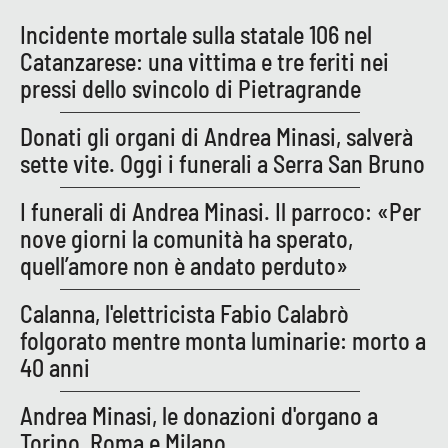
Incidente mortale sulla statale 106 nel
Catanzarese: una vittima e tre feriti nei
EDIZIONI
LOCALI
pressi dello svincolo di Pietragrande
Catanzaro
Donati gli organi di Andrea Minasi, salverà
sette vite. Oggi i funerali a Serra San Bruno
Crotone
I funerali di Andrea Minasi. Il parroco: «Per
Vibo Valentia
nove giorni la comunità ha sperato,
quell’amore non è andato perduto»
Reggio Calabria
Calanna, l'elettricista Fabio Calabrò
Cosenza
folgorato mentre monta luminarie: morto a
40 anni
Lamezia Terme
Andrea Minasi, le donazioni d'organo a
Torino, Roma e Milano