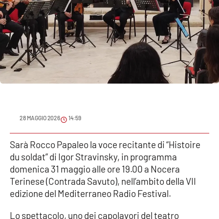
Sanità
Sport
Cultura
Podcast
Meteo
28 MAGGIO 2026
14:59
Editoriali
Sarà Rocco Papaleo la voce recitante di “Histoire
du soldat” di Igor Stravinsky, in programma
domenica 31 maggio alle ore 19.00 a Nocera
VIDEO
Terinese (Contrada Savuto), nell’ambito della VII
Ambiente
edizione del Mediterraneo Radio Festival.
Lo spettacolo, uno dei capolavori del teatro
Cronaca