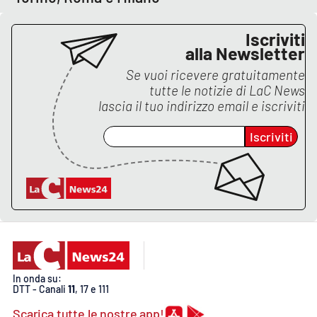
PROGETTI
SPECIALI
Iscriviti
Buona Sanità Calabria
alla Newsletter
Se vuoi ricevere gratuitamente
tutte le notizie di
LaC News
LA
CALABRIAVISIONE
lascia il tuo indirizzo email e iscriviti
Destinazioni
Iscriviti
Eventi
Food
Storie
In onda su:
LAC
NETWORK
DTT - Canali
11
, 17 e 111
Scarica tutte le nostre app!