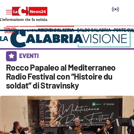
TEMI DEL
INCENDI CALABRIA
CALDO CALABRIA
PONTE SU
HOME PAGE
LACALABRIAVISIONE
EVENTI
GIORNO
Vai
SEZIONI
EVENTI
Cronaca
Rocco Papaleo al Mediterraneo
Radio Festival con “Histoire du
Politica
soldat” di Stravinsky
Attualità
Economia e lavoro
Italia Mondo