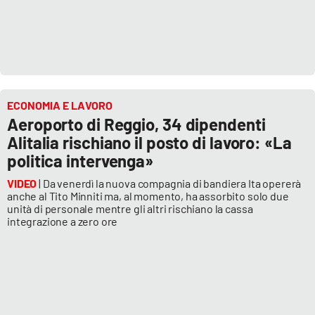
Lacplay.it
Lactv.it
Laconair.it
ECONOMIA E LAVORO
Lacitymag.it
Aeroporto di Reggio, 34 dipendenti
Alitalia rischiano il posto di lavoro: «La
Lacapitalenews.it
politica intervenga»
Ilreggino.it
VIDEO
| Da venerdì la nuova compagnia di bandiera Ita opererà
anche al Tito Minniti ma, al momento, ha assorbito solo due
unità di personale mentre gli altri rischiano la cassa
Cosenzachannel.it
integrazione a zero ore
Ilvibonese.it
Catanzarochannel.it