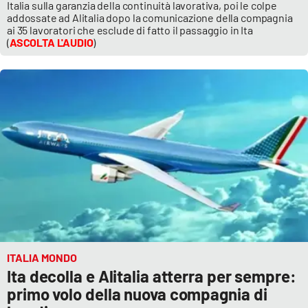
Italia sulla garanzia della continuità lavorativa, poi le colpe
Parchi Marini Calabria
addossate ad Alitalia dopo la comunicazione della compagnia
ai 35 lavoratori che esclude di fatto il passaggio in Ita
(
ASCOLTA L'AUDIO
)
Leggendo Alvaro insieme
Imprese Di Calabria
Le perfidie di Antonella Grippo
Venti di comunicazione
STREAMING
LaC TV
ITALIA MONDO
LaC Network
Ita decolla e Alitalia atterra per sempre:
primo volo della nuova compagnia di
LaC OnAir