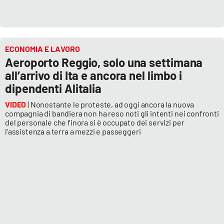
APP
Android
ECONOMIA E LAVORO
Aeroporto Reggio, solo una settimana
Apple
all’arrivo di Ita e ancora nel limbo i
dipendenti Alitalia
VIDEO
| Nonostante le proteste, ad oggi ancora la nuova
compagnia di bandiera non ha reso noti gli intenti nei confronti
del personale che finora si è occupato dei servizi per
l'assistenza a terra a mezzi e passeggeri