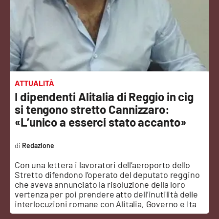
Sanità
Sport
Cultura
Podcast
ATTUALITÀ
I dipendenti Alitalia di Reggio in cig
Meteo
si tengono stretto Cannizzaro:
«L’unico a esserci stato accanto»
Editoriali
Redazione
Con una lettera i lavoratori dell’aeroporto dello
VIDEO
Stretto difendono l’operato del deputato reggino
che aveva annunciato la risoluzione della loro
Ambiente
vertenza per poi prendere atto dell’inutilità delle
interlocuzioni romane con Alitalia, Governo e Ita
Cronaca