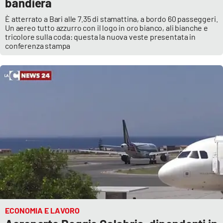
bandiera
È atterrato a Bari alle 7.35 di stamattina, a bordo 60 passeggeri.
Un aereo tutto azzurro con il logo in oro bianco, ali bianche e
EDIZIONI
tricolore sulla coda: questa la nuova veste presentata in
LOCALI
conferenza stampa
Catanzaro
Crotone
Vibo Valentia
Reggio Calabria
Cosenza
Lamezia Terme
ECONOMIA E LAVORO