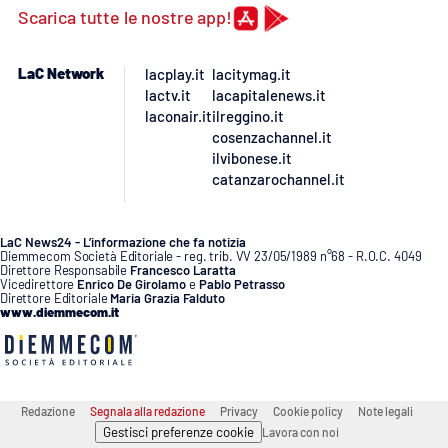
Scarica tutte le nostre app!
LaC Network
lacplay.it
lacitymag.it
lactv.it
lacapitalenews.it
laconair.it
ilreggino.it
cosenzachannel.it
ilvibonese.it
catanzarochannel.it
LaC News24 - L’informazione che fa notizia
Diemmecom Società Editoriale - reg. trib. VV 23/05/1989 n°68 - R.O.C. 4049
Direttore Responsabile
Francesco Laratta
Vicedirettore
Enrico De Girolamo
e
Pablo Petrasso
Direttore Editoriale
Maria Grazia Falduto
www.diemmecom.it
Redazione
Segnala alla redazione
Privacy
Cookie policy
Note legali
Gestisci preferenze cookie
Lavora con noi