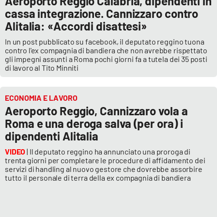
Aeroporto Reggio Calabria, dipendenti in
PROGETTI
SPECIALI
cassa integrazione. Cannizzaro contro
Alitalia: «Accordi disattesi»
Buona Sanità Calabria
In un post pubblicato su facebook, il deputato reggino tuona
contro l'ex compagnia di bandiera che non avrebbe rispettato
gli impegni assunti a Roma pochi giorni fa a tutela dei 35 posti
LA
CALABRIAVISIONE
di lavoro al Tito Minniti
Destinazioni
ECONOMIA E LAVORO
Aeroporto Reggio, Cannizzaro vola a
Eventi
Roma e una deroga salva (per ora) i
dipendenti Alitalia
Food
VIDEO
| Il deputato reggino ha annunciato una proroga di
Storie
trenta giorni per completare le procedure di affidamento dei
servizi di handling al nuovo gestore che dovrebbe assorbire
tutto il personale di terra della ex compagnia di bandiera
LAC
NETWORK