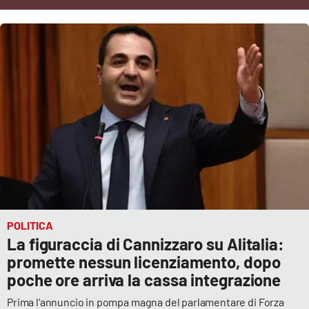
Cultura
Economia e Lavoro
Politica
Sanità
Società
Sport
POLITICA
La figuraccia di Cannizzaro su Alitalia:
RUBRICHE
promette nessun licenziamento, dopo
poche ore arriva la cassa integrazione
Good Morning Vietnam
Prima l'annuncio in pompa magna del parlamentare di Forza