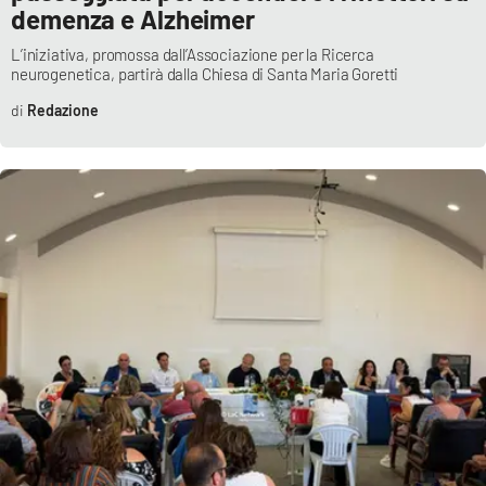
demenza e Alzheimer
L’iniziativa, promossa dall’Associazione per la Ricerca
neurogenetica, partirà dalla Chiesa di Santa Maria Goretti
EDIZIONI
LOCALI
Redazione
Catanzaro
Crotone
Vibo Valentia
Reggio Calabria
Cosenza
Lamezia Terme