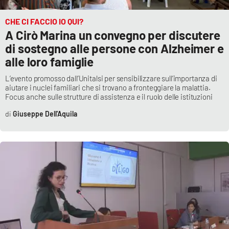
PROGETTI
SPECIALI
CHE CI FACCIO IO QUI?
Buona Sanità Calabria
A Cirò Marina un convegno per discutere
di sostegno alle persone con Alzheimer e
alle loro famiglie
LA
CALABRIAVISIONE
L’evento promosso dall’Unitalsi per sensibilizzare sull’importanza di
aiutare i nuclei familiari che si trovano a fronteggiare la malattia.
Destinazioni
Focus anche sulle strutture di assistenza e il ruolo delle istituzioni
Giuseppe Dell'Aquila
Eventi
Food
Storie
LAC
NETWORK