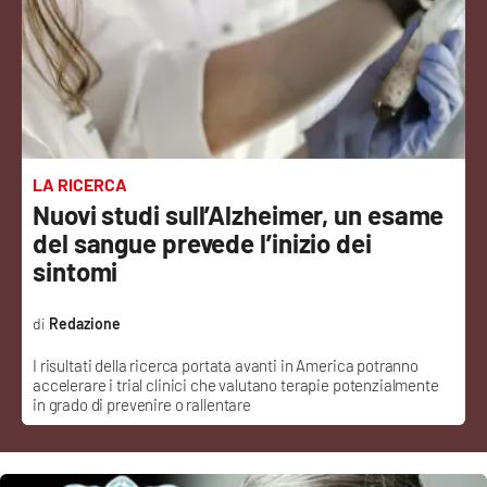
Sanità
Sport
Cultura
Podcast
LA RICERCA
Nuovi studi sull’Alzheimer, un esame
Meteo
del sangue prevede l’inizio dei
sintomi
Editoriali
Redazione
I risultati della ricerca portata avanti in America potranno
VIDEO
accelerare i trial clinici che valutano terapie potenzialmente
in grado di prevenire o rallentare
Ambiente
Cronaca