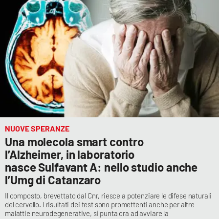
Cultura
Economia e Lavoro
Politica
Sanità
Società
NUOVE SPERANZE
Una molecola smart contro
Sport
l’Alzheimer, in laboratorio
nasce Sulfavant A: nello studio anche
l’Umg di Catanzaro
RUBRICHE
Il composto, brevettato dal Cnr, riesce a potenziare le difese naturali
Good Morning Vietnam
del cervello. I risultati dei test sono promettenti anche per altre
malattie neurodegenerative, si punta ora ad avviare la