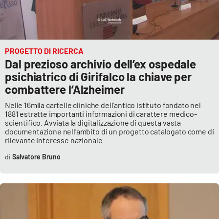
Lacplay.it
Lactv.it
PROGETTO DI RICERCA
Laconair.it
Dal prezioso archivio dell’ex ospedale
psichiatrico di Girifalco la chiave per
Lacitymag.it
combattere l’Alzheimer
Lacapitalenews.it
Nelle 16mila cartelle cliniche dell’antico istituto fondato nel
1881 estratte importanti informazioni di carattere medico-
scientifico. Avviata la digitalizzazione di questa vasta
Ilreggino.it
documentazione nell’ambito di un progetto catalogato come di
rilevante interesse nazionale
Cosenzachannel.it
Salvatore Bruno
Ilvibonese.it
Catanzarochannel.it