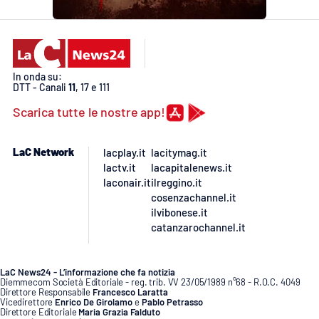
In onda su:
DTT - Canali
11
, 17 e 111
Scarica tutte le nostre app!
LaC Network
lacplay.it
lacitymag.it
lactv.it
lacapitalenews.it
laconair.it
ilreggino.it
cosenzachannel.it
ilvibonese.it
catanzarochannel.it
LaC News24 - L’informazione che fa notizia
Diemmecom Società Editoriale - reg. trib. VV 23/05/1989 n°68 - R.O.C. 4049
Direttore Responsabile
Francesco Laratta
Vicedirettore
Enrico De Girolamo
e
Pablo Petrasso
Direttore Editoriale
Maria Grazia Falduto