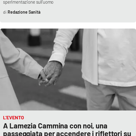
sperimentazione sull’uomo
Parchi Marini Calabria
Redazione Sanità
Leggendo Alvaro insieme
Imprese Di Calabria
Le perfidie di Antonella Grippo
Venti di comunicazione
STREAMING
LaC TV
L’EVENTO
LaC Network
A Lamezia Cammina con noi, una
passeggiata per accendere i riflettori su
LaC OnAir