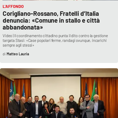
L’AFFONDO
Corigliano-Rossano, Fratelli d’Italia
EDIZIONI
denuncia: «Comune in stallo e città
LOCALI
abbandonata»
Catanzaro
Video | Il coordinamento cittadino punta il dito contro la gestione
targata Stasi: «Case popolari ferme, randagi ovunque, incarichi
Crotone
sempre agli stessi»
Matteo Lauria
Vibo Valentia
Reggio Calabria
Cosenza
Lamezia Terme