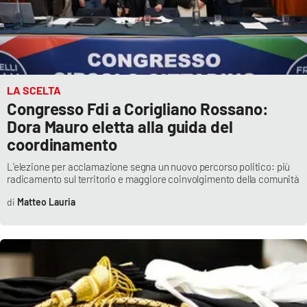
PROGETTI
SPECIALI
Buona Sanità Calabria
LA
LA SCELTA
CALABRIAVISIONE
Congresso Fdi a Corigliano Rossano:
Destinazioni
Dora Mauro eletta alla guida del
coordinamento
Eventi
L’elezione per acclamazione segna un nuovo percorso politico: più
radicamento sul territorio e maggiore coinvolgimento della comunità
Food
Matteo Lauria
Storie
LAC
NETWORK