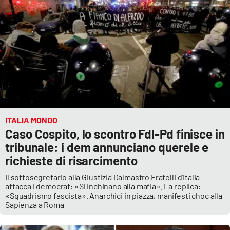
ITALIA MONDO
Caso Cospito, lo scontro FdI-Pd finisce in
tribunale: i dem annunciano querele e
richieste di risarcimento
Il sottosegretario alla Giustizia Dalmastro Fratelli d'Italia
attacca i democrat: «Si inchinano alla mafia». La replica:
«Squadrismo fascista». Anarchici in piazza, manifesti choc alla
Sapienza a Roma