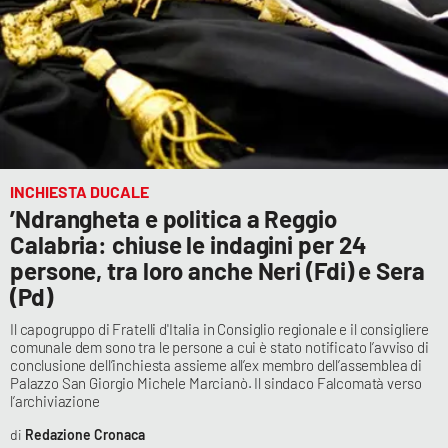
Lacplay.it
Lactv.it
Laconair.it
Lacitymag.it
INCHIESTA DUCALE
Lacapitalenews.it
’Ndrangheta e politica a Reggio
Calabria: chiuse le indagini per 24
Ilreggino.it
persone, tra loro anche Neri (Fdi) e Sera
(Pd)
Cosenzachannel.it
Il capogruppo di Fratelli d'Italia in Consiglio regionale e il consigliere
comunale dem sono tra le persone a cui è stato notificato l’avviso di
Ilvibonese.it
conclusione dell’inchiesta assieme all’ex membro dell’assemblea di
Palazzo San Giorgio Michele Marcianò. Il sindaco Falcomatà verso
l’archiviazione
Catanzarochannel.it
Redazione Cronaca