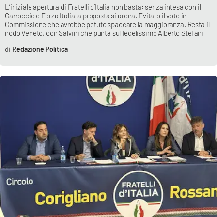
L’iniziale apertura di Fratelli d’Italia non basta: senza intesa con il
Parchi Marini Calabria
Carroccio e Forza Italia la proposta si arena. Evitato il voto in
Commissione che avrebbe potuto spaccare la maggioranza. Resta il
nodo Veneto, con Salvini che punta sul fedelissimo Alberto Stefani
Leggendo Alvaro insieme
Redazione Politica
Imprese Di Calabria
Le perfidie di Antonella Grippo
Venti di comunicazione
STREAMING
LaC TV
LaC Network
LaC OnAir