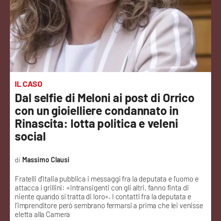
Sanità
Sport
Cultura
Podcast
IL CASO
Dal selfie di Meloni ai post di Orrico
Meteo
con un gioielliere condannato in
Rinascita: lotta politica e veleni
Editoriali
social
Massimo Clausi
VIDEO
Fratelli d’Italia pubblica i messaggi fra la deputata e l’uomo e
attacca i grillini: «Intransigenti con gli altri, fanno finta di
Ambiente
niente quando si tratta di loro». I contatti fra la deputata e
l’imprenditore però sembrano fermarsi a prima che lei venisse
eletta alla Camera
Cronaca