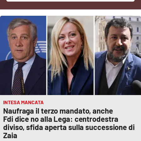
Cultura
Economia e Lavoro
Politica
Sanità
Società
Sport
INTESA MANCATA
Naufraga il terzo mandato, anche
RUBRICHE
Fdi dice no alla Lega: centrodestra
diviso, sfida aperta sulla successione di
Good Morning Vietnam
Zaia