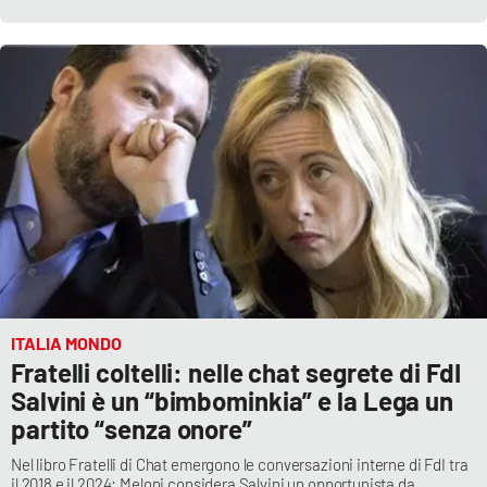
APP
Android
Apple
ITALIA MONDO
Fratelli coltelli: nelle chat segrete di FdI
Salvini è un “bimbominkia” e la Lega un
partito “senza onore”
Nel libro Fratelli di Chat emergono le conversazioni interne di FdI tra
il 2018 e il 2024: Meloni considera Salvini un opportunista da