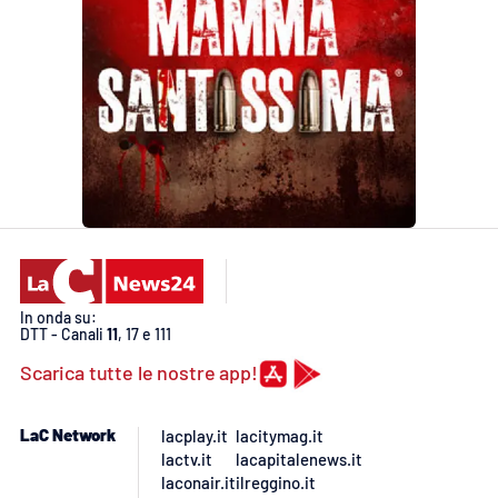
In onda su:
DTT - Canali
11
, 17 e 111
Scarica tutte le nostre app!
LaC Network
lacplay.it
lacitymag.it
lactv.it
lacapitalenews.it
laconair.it
ilreggino.it