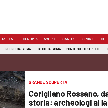
TUALITÀ
ECONOMIA E LAVORO
SANITÀ
SPORT
CUL
INCENDI CALABRIA
CALDO CALABRIA
PONTE SULLO STRETTO
C
GRANDE SCOPERTA
Corigliano Rossano, dag
storia: archeologi al l