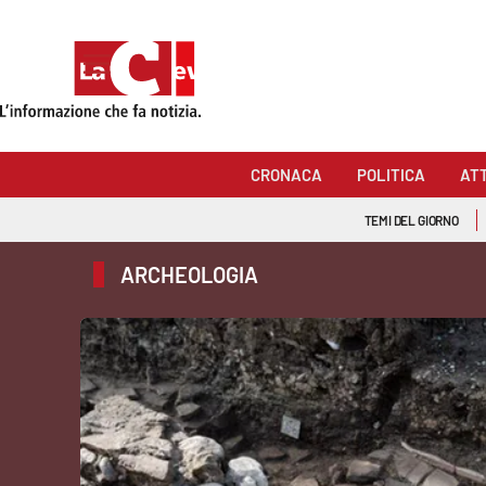
Sezioni
Cronaca
CRONACA
POLITICA
AT
Politica
TEMI DEL GIORNO
Attualità
ARCHEOLOGIA
Economia e lavoro
Italia Mondo
Sanità
Sport