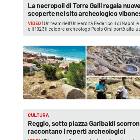
La necropoli di Torre Galli regala nuove
Cosenzachannel.it
scoperte nel sito archeologico vibone
Ilvibonese.it
VIDEO
| Un team dell'Università Federico II di Napoli è a
e il 1923 il celebre archeologo Paolo Orsi portò alla 
Catanzarochannel.it
App
Android
Apple
Vai
CULTURA
Reggio, sotto piazza Garibaldi scorrono
raccontano i reperti archeologici