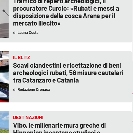
Traffico di reperti archeologici, il
procuratore Curcio: «Rubati e messi a
disposizione della cosca Arena per il
mercato illecito»
Luana Costa
IL BLITZ
Scavi clandestini e ricettazione di beni
archeologici rubati, 56 misure cautelari
tra Catanzaro e Catania
Redazione Cronaca
DESTINAZIONI
Vibo, le millenarie mura greche di
Hipponion incantano studiosi e