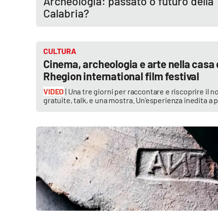
Archeologia: passato o futuro della
Calabria?
Reggio Calabria
Cosenza
CULTURA
Cinema, archeologia e arte nella casa 
Lamezia Terme
Rhegion international film festival
VIDEO
| Una tre giorni per raccontare e riscoprire il 
Progetti
gratuite, talk, e una mostra. Un’esperienza inedita a 
speciali
Buona Sanità Calabria
La
Calabriavisione
Destinazioni
Eventi