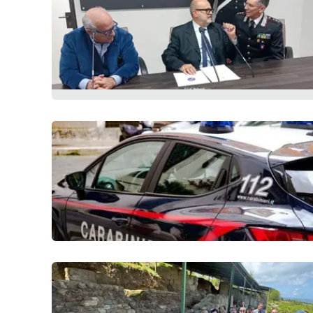
Politica
Sanità
Società
Sport
Rubriche
Good Morning Vietnam
Parchi Marini Calabria
Leggendo Alvaro insieme
Imprese Di Calabria
Le perfidie di Antonella Grippo