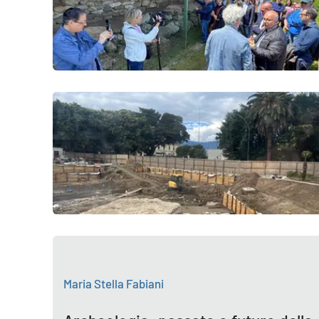
Venti di comunicazione
Streaming
LaC TV
LaC Network
LaC OnAir
Edizioni
locali
Catanzaro
Crotone
Maria Stella Fabiani
Vibo Valentia