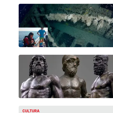
Food
Storie
LaC
Network
Lacplay.it
Lactv.it
Laconair.it
Lacitymag.it
Lacapitalenews.it
Ilreggino.it
CULTURA