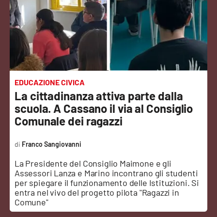
Sanità
Sport
Cultura
Podcast
EDUCAZIONE CIVICA
La cittadinanza attiva parte dalla
Meteo
scuola. A Cassano il via al Consiglio
Comunale dei ragazzi
Editoriali
Franco Sangiovanni
La Presidente del Consiglio Maimone e gli
VIDEO
Assessori Lanza e Marino incontrano gli studenti
per spiegare il funzionamento delle Istituzioni. Si
Ambiente
entra nel vivo del progetto pilota "Ragazzi in
Comune"
Cronaca