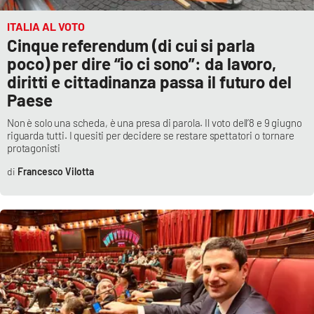
PROGETTI
SPECIALI
ITALIA AL VOTO
Buona Sanità Calabria
Cinque referendum (di cui si parla
poco) per dire “io ci sono”: da lavoro,
diritti e cittadinanza passa il futuro del
LA
CALABRIAVISIONE
Paese
Destinazioni
Non è solo una scheda, è una presa di parola. Il voto dell’8 e 9 giugno
riguarda tutti. I quesiti per decidere se restare spettatori o tornare
protagonisti
Eventi
Francesco Vilotta
Food
Storie
LAC
NETWORK