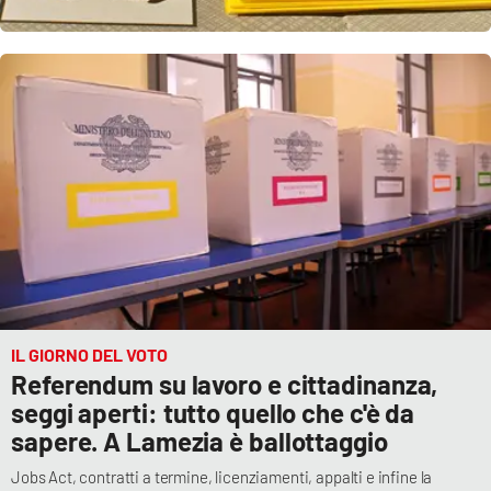
Parchi Marini Calabria
Leggendo Alvaro insieme
Imprese Di Calabria
Le perfidie di Antonella Grippo
Venti di comunicazione
STREAMING
IL GIORNO DEL VOTO
LaC TV
Referendum su lavoro e cittadinanza,
seggi aperti: tutto quello che c'è da
LaC Network
sapere. A Lamezia è ballottaggio
Jobs Act, contratti a termine, licenziamenti, appalti e infine la
LaC OnAir