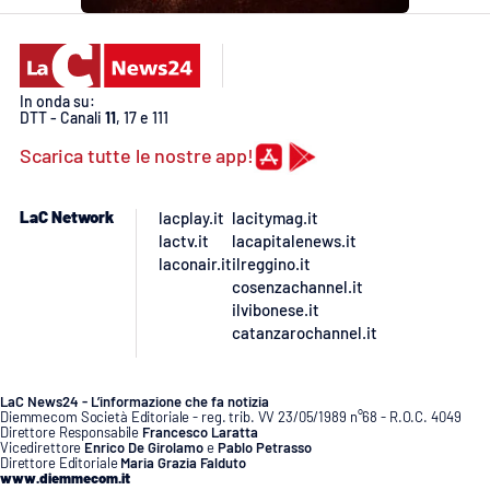
In onda su:
DTT - Canali
11
, 17 e 111
Scarica tutte le nostre app!
LaC Network
lacplay.it
lacitymag.it
lactv.it
lacapitalenews.it
laconair.it
ilreggino.it
cosenzachannel.it
ilvibonese.it
catanzarochannel.it
LaC News24 - L’informazione che fa notizia
Diemmecom Società Editoriale - reg. trib. VV 23/05/1989 n°68 - R.O.C. 4049
Direttore Responsabile
Francesco Laratta
Vicedirettore
Enrico De Girolamo
e
Pablo Petrasso
Direttore Editoriale
Maria Grazia Falduto
www.diemmecom.it