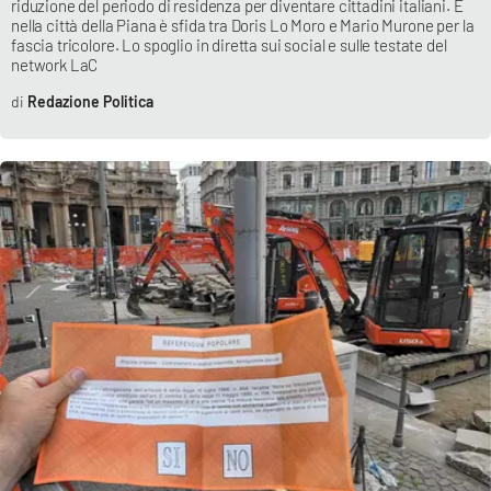
riduzione del periodo di residenza per diventare cittadini italiani. E
nella città della Piana è sfida tra Doris Lo Moro e Mario Murone per la
fascia tricolore. Lo spoglio in diretta sui social e sulle testate del
network LaC
EDIZIONI
LOCALI
Redazione Politica
Catanzaro
Crotone
Vibo Valentia
Reggio Calabria
Cosenza
Lamezia Terme