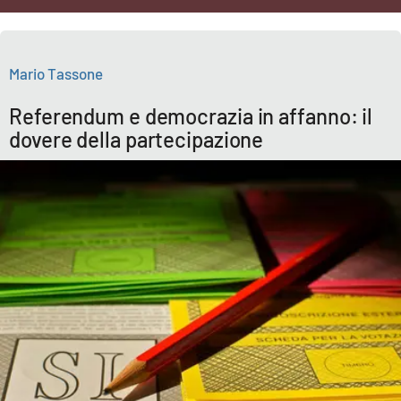
Cultura
Mario Tassone
Economia e Lavoro
Referendum e democrazia in affanno: il
Politica
dovere della partecipazione
Sanità
Società
Sport
RUBRICHE
Good Morning Vietnam