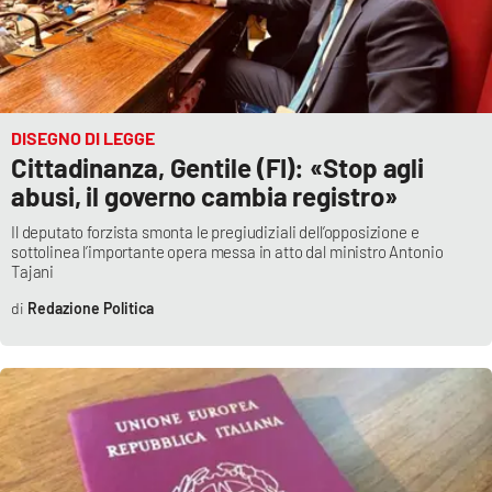
Lacplay.it
Lactv.it
Laconair.it
DISEGNO DI LEGGE
Cittadinanza, Gentile (FI): «Stop agli
Lacitymag.it
abusi, il governo cambia registro»
Lacapitalenews.it
Il deputato forzista smonta le pregiudiziali dell’opposizione e
sottolinea l’importante opera messa in atto dal ministro Antonio
Tajani
Ilreggino.it
Redazione Politica
Cosenzachannel.it
Ilvibonese.it
Catanzarochannel.it