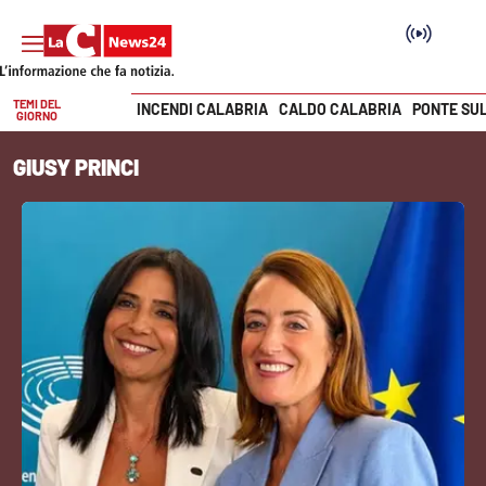
TEMI DEL
INCENDI CALABRIA
CALDO CALABRIA
PONTE SU
GIORNO
Vai
GIUSY PRINCI
SEZIONI
Cronaca
Politica
Attualità
Economia e lavoro
Italia Mondo