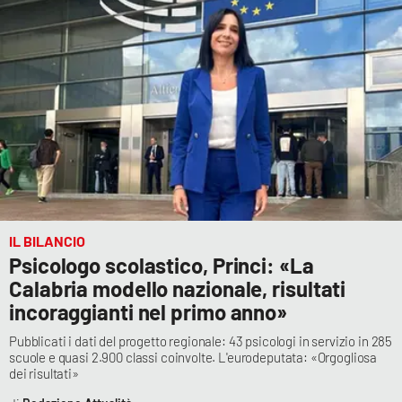
Cultura
Economia e Lavoro
Politica
Sanità
Società
IL BILANCIO
Psicologo scolastico, Princi: «La
Sport
Calabria modello nazionale, risultati
incoraggianti nel primo anno»
RUBRICHE
Pubblicati i dati del progetto regionale: 43 psicologi in servizio in 285
scuole e quasi 2.900 classi coinvolte. L'eurodeputata: «Orgogliosa
Good Morning Vietnam
dei risultati»