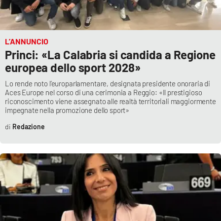
APP
Android
L’ANNUNCIO
Princi: «La Calabria si candida a Regione
europea dello sport 2028»
Apple
Lo rende noto l’europarlamentare, designata presidente onoraria di
Aces Europe nel corso di una cerimonia a Reggio: «Il prestigioso
riconoscimento viene assegnato alle realtà territoriali maggiormente
impegnate nella promozione dello sport»
Redazione