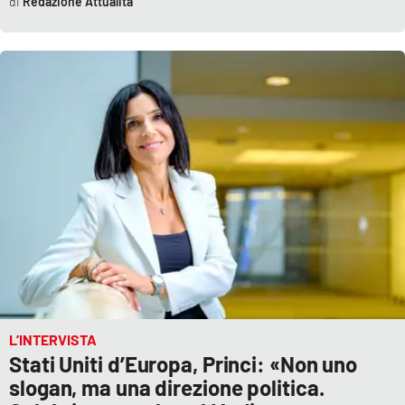
Redazione Attualità
Parchi Marini Calabria
Leggendo Alvaro insieme
Imprese Di Calabria
Le perfidie di Antonella Grippo
Venti di comunicazione
STREAMING
LaC TV
L’INTERVISTA
LaC Network
Stati Uniti d’Europa, Princi: «Non uno
slogan, ma una direzione politica.
LaC OnAir