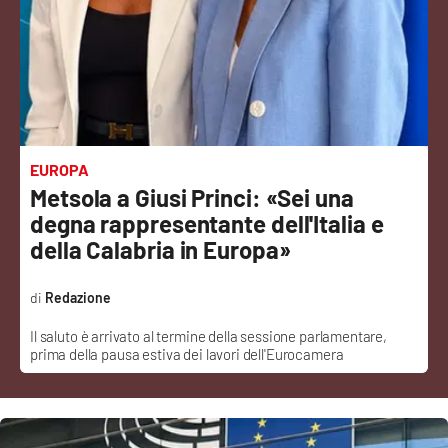
Sanità
Sport
Cultura
Podcast
EUROPA
Metsola a Giusi Princi: «Sei una
Meteo
degna rappresentante dell'Italia e
della Calabria in Europa»
Editoriali
Redazione
Il saluto è arrivato al termine della sessione parlamentare,
VIDEO
prima della pausa estiva dei lavori dell'Eurocamera
Ambiente
Cronaca