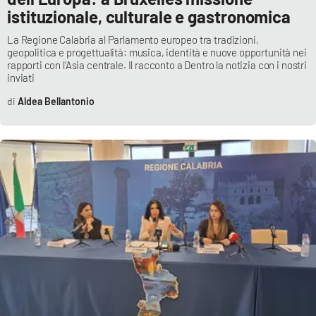
PROGETTI
SPECIALI
istituzionale, culturale e gastronomica
Buona Sanità Calabria
La Regione Calabria al Parlamento europeo tra tradizioni,
geopolitica e progettualità: musica, identità e nuove opportunità nei
rapporti con l’Asia centrale. Il racconto a Dentro la notizia con i nostri
inviati
LA
CALABRIAVISIONE
Aldea Bellantonio
Destinazioni
Eventi
Food
Storie
LAC
NETWORK