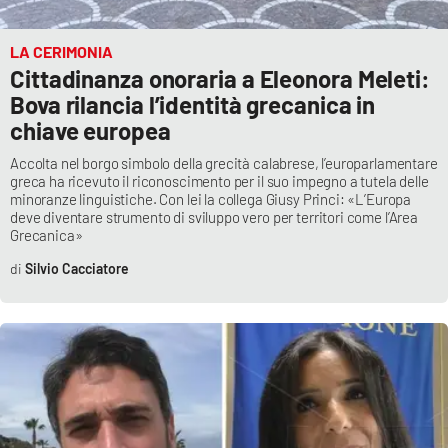
LA CERIMONIA
Cittadinanza onoraria a Eleonora Meleti:
Bova rilancia l’identità grecanica in
chiave europea
Accolta nel borgo simbolo della grecità calabrese, l’europarlamentare
greca ha ricevuto il riconoscimento per il suo impegno a tutela delle
minoranze linguistiche. Con lei la collega Giusy Princi: «L’Europa
deve diventare strumento di sviluppo vero per territori come l’Area
Grecanica»
Silvio Cacciatore