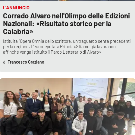
Lacplay.it
L’ANNUNCIO
Corrado Alvaro nell'Olimpo delle Edizioni
Lactv.it
Nazionali: «Risultato storico per la
Calabria»
Laconair.it
Istituita l'Opera Omnia dello scrittore, un traguardo senza precedenti
per la regione. L'eurodeputata Princi: «Stiamo già lavorando
Lacitymag.it
affinché venga istituito il Parco Letterario di Alvaro»
Francesco Graziano
Lacapitalenews.it
Ilreggino.it
Cosenzachannel.it
Ilvibonese.it
Catanzarochannel.it