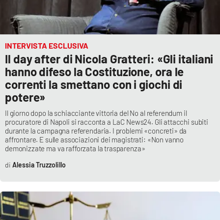
PROGETTI
SPECIALI
Buona Sanità Calabria
INTERVISTA ESCLUSIVA
Il day after di Nicola Gratteri: «Gli italiani
LA
CALABRIAVISIONE
hanno difeso la Costituzione, ora le
correnti la smettano con i giochi di
Destinazioni
potere»
Eventi
Il giorno dopo la schiacciante vittoria del No al referendum il
procuratore di Napoli si racconta a LaC News24. Gli attacchi subiti
durante la campagna referendaria. I problemi «concreti» da
Food
affrontare. E sulle associazioni dei magistrati: «Non vanno
demonizzate ma va rafforzata la trasparenza»
Storie
Alessia Truzzolillo
LAC
NETWORK