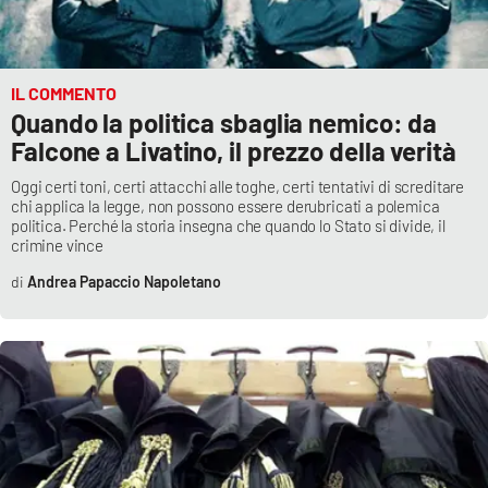
IL COMMENTO
Quando la politica sbaglia nemico: da
Falcone a Livatino, il prezzo della verità
Oggi certi toni, certi attacchi alle toghe, certi tentativi di screditare
chi applica la legge, non possono essere derubricati a polemica
politica. Perché la storia insegna che quando lo Stato si divide, il
crimine vince
Andrea Papaccio Napoletano