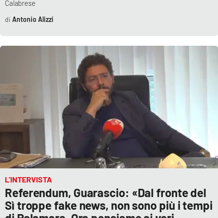
Calabrese
Parchi Marini Calabria
Antonio Alizzi
Leggendo Alvaro insieme
Imprese Di Calabria
Le perfidie di Antonella Grippo
Venti di comunicazione
STREAMING
LaC TV
L’INTERVISTA
Referendum, Guarascio: «Dal fronte del
LaC Network
Sì troppe fake news, non sono più i tempi
di Palamara. Ora pensiamo ai veri
LaC OnAir