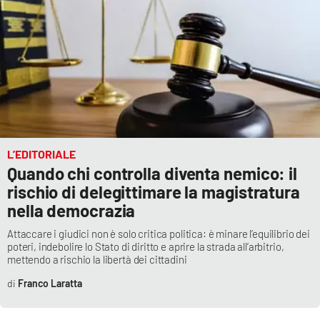
Lacplay.it
Lactv.it
Laconair.it
Lacitymag.it
Lacapitalenews.it
L’EDITORIALE
Quando chi controlla diventa nemico: il
Ilreggino.it
rischio di delegittimare la magistratura
nella democrazia
Cosenzachannel.it
Attaccare i giudici non è solo critica politica: è minare l’equilibrio dei
poteri, indebolire lo Stato di diritto e aprire la strada all’arbitrio,
Ilvibonese.it
mettendo a rischio la libertà dei cittadini
Franco Laratta
Catanzarochannel.it