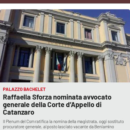
Cultura
Economia e Lavoro
Politica
Sanità
Società
Sport
PALAZZO BACHELET
Raffaella Sforza nominata avvocato
generale della Corte d’Appello di
RUBRICHE
Catanzaro
Good Morning Vietnam
Il Plenum del Csm ratifica la nomina della magistrata, oggi sostituto
procuratore generale, al posto lasciato vacante da Beniamino