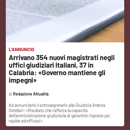
Sanità
Sport
Cultura
Podcast
L’ANNUNCIO
Arrivano 354 nuovi magistrati negli
Meteo
uffici giudiziari italiani, 37 in
Calabria: «Governo mantiene gli
Editoriali
impegni»
Redazione Attualità
VIDEO
Ad annunciarlo il sottosegretario alla Giustizia Andrea
Ostellari: «Risultato che rafforza la capacità
Ambiente
dell'amministrazione giudiziaria di garantire risposte più
rapide ed efficaci»
Cronaca