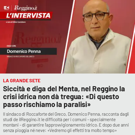
APP
Android
Apple
LA GRANDE SETE
Siccità e diga del Menta, nel Reggino la
crisi idrica non dà tregua: «Di questo
passo rischiamo la paralisi»
Il sindaco di Roccaforte del Greco, Domenico Penna, racconta dagli
studi de ilReggino.it le difficoltà per i comuni - specialmente
montani - di garantire l'approvvigionamento idrico. E dopo due anni
senza pioggia né neve: «Vedremo gli effetti tra molto tempo»