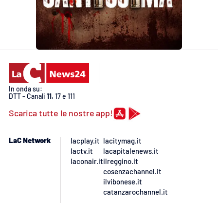
In onda su:
DTT - Canali
11
, 17 e 111
Scarica tutte le nostre app!
LaC Network
lacplay.it
lacitymag.it
lactv.it
lacapitalenews.it
laconair.it
ilreggino.it
cosenzachannel.it
ilvibonese.it
catanzarochannel.it