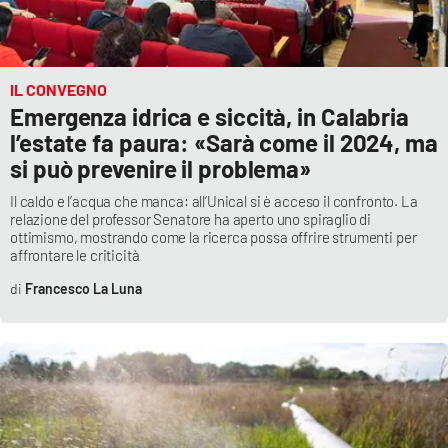
PROGETTI
SPECIALI
Buona Sanità Calabria
IL CONVEGNO
Emergenza idrica e siccità, in Calabria
LA
CALABRIAVISIONE
l’estate fa paura: «Sarà come il 2024, ma
si può prevenire il problema»
Destinazioni
Il caldo e l’acqua che manca: all’Unical si è acceso il confronto. La
relazione del professor Senatore ha aperto uno spiraglio di
Eventi
ottimismo, mostrando come la ricerca possa offrire strumenti per
affrontare le criticità
Food
Francesco La Luna
Storie
LAC
NETWORK