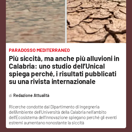
Sanità
Sport
Cultura
Podcast
PARADOSSO MEDITERRANEO
Più siccità, ma anche più alluvioni in
Meteo
Calabria: uno studio dell’Unical
spiega perché, i risultati pubblicati
Editoriali
su una rivista internazionale
Redazione Attualità
VIDEO
Ricerche condotte dal Dipartimento di Ingegneria
dell’Ambiente dell’Università della Calabria nell’ambito
Ambiente
dell’Ecosistema dell’Innovazione spiegano perché gli eventi
estremi aumentano nonostante la siccità
Cronaca