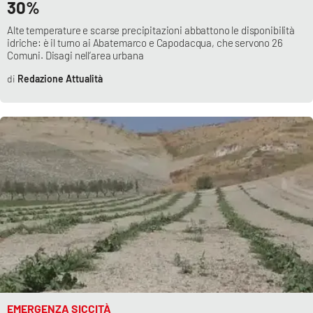
30%
Parchi Marini Calabria
Alte temperature e scarse precipitazioni abbattono le disponibilità
idriche: è il turno ai Abatemarco e Capodacqua, che servono 26
Leggendo Alvaro insieme
Comuni. Disagi nell’area urbana
Redazione Attualità
Imprese Di Calabria
Le perfidie di Antonella Grippo
Venti di comunicazione
STREAMING
LaC TV
LaC Network
EMERGENZA SICCITÀ
LaC OnAir