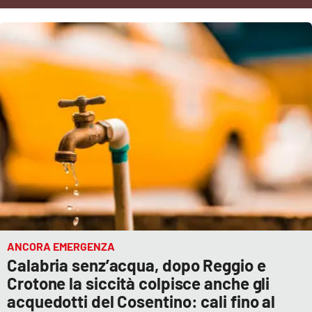
Cultura
Economia e Lavoro
Politica
Sanità
Società
Sport
ANCORA EMERGENZA
RUBRICHE
Calabria senz’acqua, dopo Reggio e
Crotone la siccità colpisce anche gli
Good Morning Vietnam
acquedotti del Cosentino: cali fino al