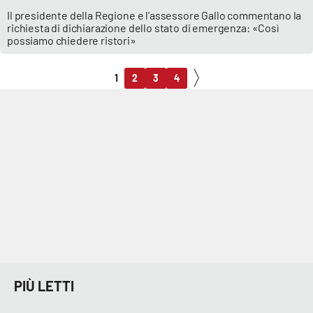
Il presidente della Regione e l'assessore Gallo commentano la
richiesta di dichiarazione dello stato di emergenza: «Così
possiamo chiedere ristori»
1
2
3
4
PIÙ LETTI