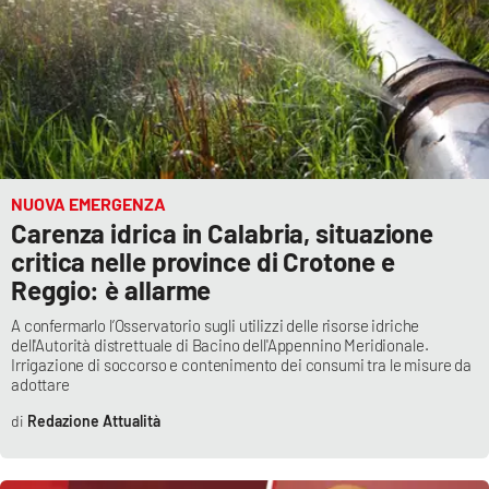
Lacplay.it
Lactv.it
Laconair.it
Lacitymag.it
NUOVA EMERGENZA
Lacapitalenews.it
Carenza idrica in Calabria, situazione
critica nelle province di Crotone e
Ilreggino.it
Reggio: è allarme
A confermarlo l’Osservatorio sugli utilizzi delle risorse idriche
Cosenzachannel.it
dell'Autorità distrettuale di Bacino dell'Appennino Meridionale.
Irrigazione di soccorso e contenimento dei consumi tra le misure da
adottare
Ilvibonese.it
Redazione Attualità
Catanzarochannel.it