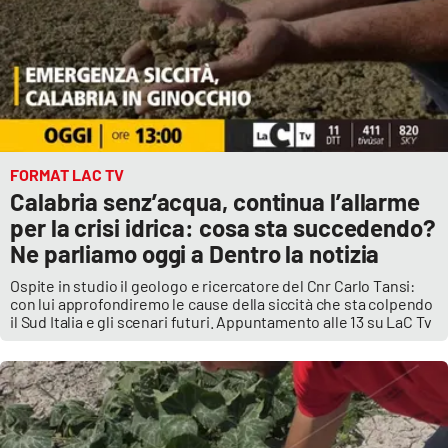
FORMAT LAC TV
Calabria senz’acqua, continua l’allarme
per la crisi idrica: cosa sta succedendo?
Ne parliamo oggi a Dentro la notizia
Ospite in studio il geologo e ricercatore del Cnr Carlo Tansi:
con lui approfondiremo le cause della siccità che sta colpendo
il Sud Italia e gli scenari futuri. Appuntamento alle 13 su LaC Tv