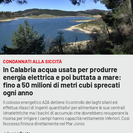
CONDANNATI ALLA SICCITÀ
In Calabria acqua usata per produrre
energia elettrica e poi buttata a mare:
fino a 50 milioni di metri cubi sprecati
ogni anno
Il colosso energetico A2A detiene il controllo dei laghi silani ed
effettua rilasci di ingenti quantitativi per alimentare le sue centrali
idroelettriche ma i bacini di accumulo che dovrebbero recuperare la
risorsa per irrigare i campi hanno capacità nettamente inferiori. Così
l’eccesso finisce direttamente nel Mar Jonio