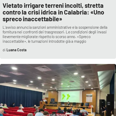
Vietato irrigare terreni incolti, stretta
contro la crisi idrica in Calabria: «Uno
spreco inaccettabile»
EDIZIONI
LOCALI
L’avviso annuncia sanzioni amministrative e la sospensione della
Catanzaro
fornitura nei confronti dei trasgressori. Le condizioni degli invasi
lievemente migliorate rispetto lo scorso anno. «Spreco
inaccettabile», le turnazioni introdotte già a maggio
Crotone
Luana Costa
Vibo Valentia
Reggio Calabria
Cosenza
Lamezia Terme