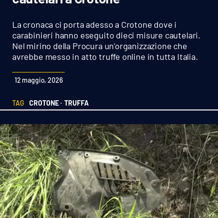
Sanità
La cronaca ci porta adesso a Crotone dove i
Sport
carabinieri hanno eseguito dieci misure cautelari.
Nel mirino della Procura un’organizzazione che
avrebbe messo in atto truffe online in tutta Italia.
Cultura
12 maggio, 2026
Podcast
TAG
CROTONE ·
TRUFFA
Meteo
Editoriali
VIDEO
Ambiente
Cronaca