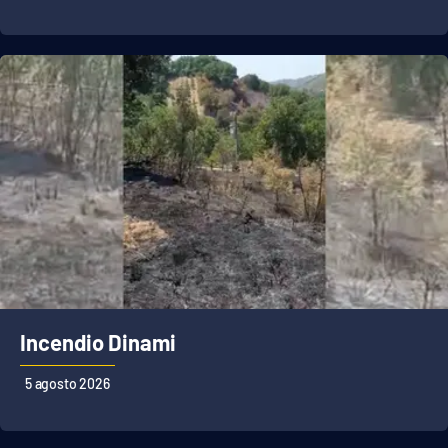
Lacplay.it
Lactv.it
Laconair.it
Lacitymag.it
Lacapitalenews.it
Ilreggino.it
Cosenzachannel.it
Incendio Dinami
Ilvibonese.it
5 agosto 2026
Catanzarochannel.it