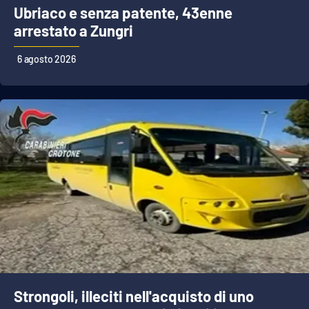
Ubriaco e senza patente, 43enne
arrestato a Zungri
EDIZIONI
LOCALI
6 agosto 2026
Catanzaro
Crotone
Vibo Valentia
Reggio Calabria
Cosenza
Lamezia Terme
Strongoli, illeciti nell'acquisto di uno