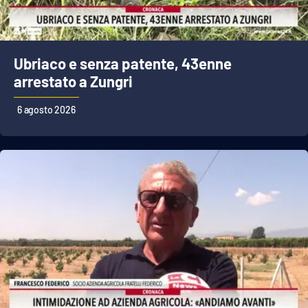
Cultura
Ubriaco e senza patente, 43enne
Economia e Lavoro
arrestato a Zungri
Politica
6 agosto 2026
Sanità
Società
Sport
RUBRICHE
Good Morning Vietnam