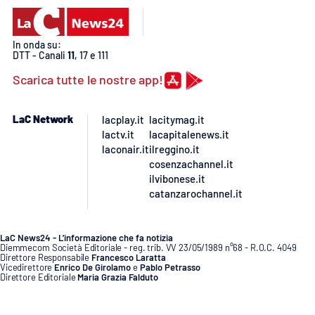
In onda su:
DTT - Canali
11
, 17 e 111
Scarica tutte le nostre app!
LaC Network
lacplay.it
lacitymag.it
lactv.it
lacapitalenews.it
laconair.it
ilreggino.it
cosenzachannel.it
ilvibonese.it
catanzarochannel.it
LaC News24 - L’informazione che fa notizia
Diemmecom Società Editoriale - reg. trib. VV 23/05/1989 n°68 - R.O.C. 4049
Direttore Responsabile
Francesco Laratta
Vicedirettore
Enrico De Girolamo
e
Pablo Petrasso
Direttore Editoriale
Maria Grazia Falduto
www.diemmecom.it