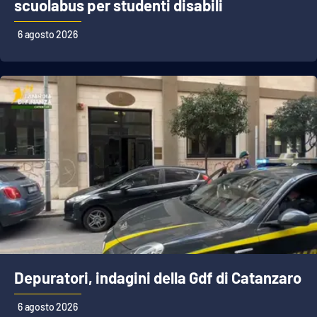
PROGETTI
scuolabus per studenti disabili
SPECIALI
6 agosto 2026
Buona Sanità Calabria
LA
CALABRIAVISIONE
Destinazioni
Eventi
Food
Storie
Depuratori, indagini della Gdf di Catanzaro
LAC
NETWORK
6 agosto 2026