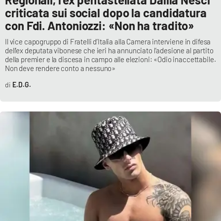
PROGETTI
SPECIALI
criticata sui social dopo la candidatura
con Fdi. Antoniozzi: «Non ha tradito»
Buona Sanità Calabria
Il vice capogruppo di Fratelli d’Italia alla Camera interviene in difesa
dell’ex deputata vibonese che ieri ha annunciato l’adesione al partito
della premier e la discesa in campo alle elezioni: «Odio inaccettabile.
LA
CALABRIAVISIONE
Non deve rendere conto a nessuno»
E.D.G.
Destinazioni
Eventi
Food
Storie
LAC
NETWORK