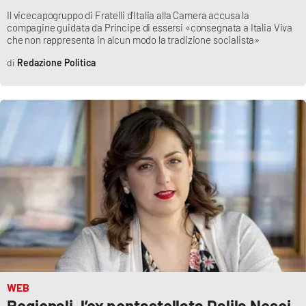
Il vicecapogruppo di Fratelli d’Italia alla Camera accusa la
compagine guidata da Principe di essersi «consegnata a Italia Viva
che non rappresenta in alcun modo la tradizione socialista»
EDIZIONI
LOCALI
Redazione Politica
Catanzaro
Crotone
Vibo Valentia
Reggio Calabria
Cosenza
Lamezia Terme
WEB
Regionali, l’ex pentastellata Dalila Nesci