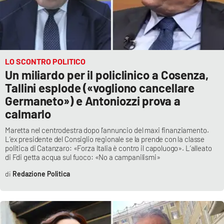
APP
Android
LO SCONTRO POLITICO
Apple
Un miliardo per il policlinico a Cosenza,
Tallini esplode («vogliono cancellare
Germaneto») e Antoniozzi prova a
calmarlo
Maretta nel centrodestra dopo l’annuncio del maxi finanziamento.
L’ex presidente del Consiglio regionale se la prende con la classe
politica di Catanzaro: «Forza Italia è contro il capoluogo». L’alleato
di Fdi getta acqua sul fuoco: «No a campanilismi»
Redazione Politica