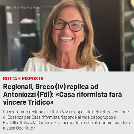
Cultura
Economia e Lavoro
Politica
Sanità
Società
BOTTA E RISPOSTA
Regionali, Greco (Iv) replica ad
Sport
Antoniozzi (Fdi): «Casa riformista farà
vincere Tridico»
RUBRICHE
La segretaria regionale di Italia Viva e capolista nella circoscrizione
di Cosenza per Casa riformista risponde al vice capogruppo di
Fratelli d’Italia alla Camera: «La percentuale che otterremo manderà
Good Morning Vietnam
a casa Occhiuto»