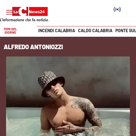
TEMI DEL
INCENDI CALABRIA
CALDO CALABRIA
PONTE SU
GIORNO
Vai
ALFREDO ANTONIOZZI
SEZIONI
Cronaca
Politica
Attualità
Economia e lavoro
Italia Mondo