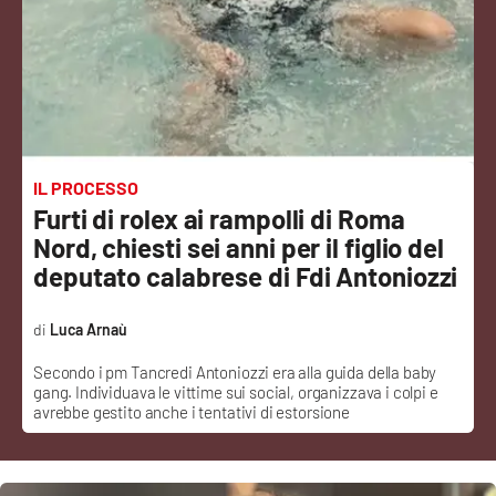
Sanità
Sport
Cultura
Podcast
IL PROCESSO
Furti di rolex ai rampolli di Roma
Meteo
Nord, chiesti sei anni per il figlio del
deputato calabrese di Fdi Antoniozzi
Editoriali
Luca Arnaù
Secondo i pm Tancredi Antoniozzi era alla guida della baby
VIDEO
gang. Individuava le vittime sui social, organizzava i colpi e
avrebbe gestito anche i tentativi di estorsione
Ambiente
Cronaca