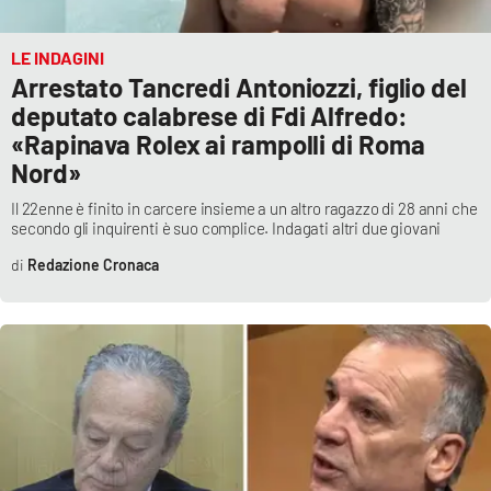
Lacplay.it
LE INDAGINI
Lactv.it
Arrestato Tancredi Antoniozzi, figlio del
deputato calabrese di Fdi Alfredo:
Laconair.it
«Rapinava Rolex ai rampolli di Roma
Nord»
Lacitymag.it
Il 22enne è finito in carcere insieme a un altro ragazzo di 28 anni che
Lacapitalenews.it
secondo gli inquirenti è suo complice. Indagati altri due giovani
Redazione Cronaca
Ilreggino.it
Cosenzachannel.it
Ilvibonese.it
Catanzarochannel.it