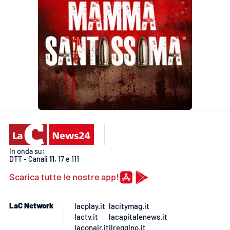
In onda su:
DTT - Canali
11
, 17 e 111
Scarica tutte le nostre app!
LaC Network
lacplay.it
lacitymag.it
lactv.it
lacapitalenews.it
laconair.it
ilreggino.it