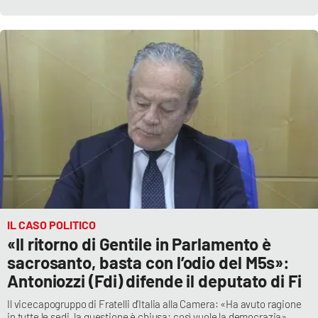
IL CASO POLITICO
«Il ritorno di Gentile in Parlamento è
sacrosanto, basta con l’odio del M5s»:
Antoniozzi (Fdi) difende il deputato di Fi
Il vicecapogruppo di Fratelli d’Italia alla Camera: «Ha avuto ragione
in tutte le sedi, la questione è chiusa: così vuole la democrazia»