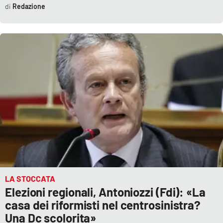
Redazione
Parchi Marini Calabria
Leggendo Alvaro insieme
Imprese Di Calabria
Le perfidie di Antonella Grippo
Venti di comunicazione
STREAMING
LaC TV
LA STOCCATA
Elezioni regionali, Antoniozzi (Fdi): «La
LaC Network
casa dei riformisti nel centrosinistra?
Una Dc scolorita»
LaC OnAir