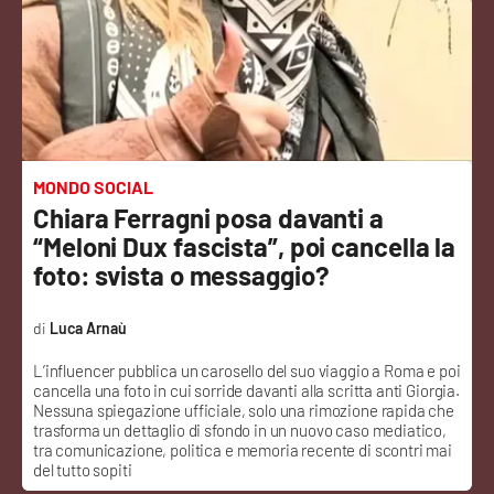
Sanità
Sport
Cultura
Podcast
MONDO SOCIAL
Chiara Ferragni posa davanti a
Meteo
“Meloni Dux fascista”, poi cancella la
foto: svista o messaggio?
Editoriali
Luca Arnaù
L’influencer pubblica un carosello del suo viaggio a Roma e poi
VIDEO
cancella una foto in cui sorride davanti alla scritta anti Giorgia.
Nessuna spiegazione ufficiale, solo una rimozione rapida che
Ambiente
trasforma un dettaglio di sfondo in un nuovo caso mediatico,
tra comunicazione, politica e memoria recente di scontri mai
del tutto sopiti
Cronaca