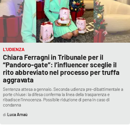
Lacplay.it
Lactv.it
Laconair.it
Lacitymag.it
L’UDIENZA
Chiara Ferragni in Tribunale per il
Lacapitalenews.it
“Pandoro-gate”: l’influencer sceglie il
rito abbreviato nel processo per truffa
Ilreggino.it
aggravata
Sentenza attesa a gennaio. Seconda udienza pre-dibattimentale a
Cosenzachannel.it
porte chiuse: la difesa conferma la linea della trasparenza e
ribadisce l’innocenza. Possibile riduzione di pena in caso di
Ilvibonese.it
condanna
Luca Arnaù
Catanzarochannel.it