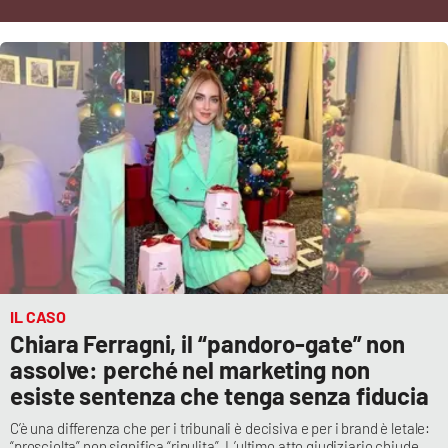
Cultura
Economia e Lavoro
Politica
Sanità
Società
Sport
IL CASO
Chiara Ferragni, il “pandoro-gate” non
assolve: perché nel marketing non
RUBRICHE
esiste sentenza che tenga senza fiducia
Good Morning Vietnam
C’è una differenza che per i tribunali è decisiva e per i brand è letale:
“prosciolta” non significa “ripulita”. L’ultimo atto giudiziario chiude,