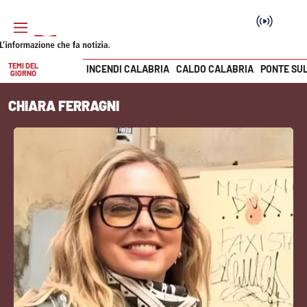
TEMI DEL
INCENDI CALABRIA
CALDO CALABRIA
PONTE SU
GIORNO
Vai
CHIARA FERRAGNI
SEZIONI
Cronaca
Politica
Attualità
Economia e lavoro
Italia Mondo