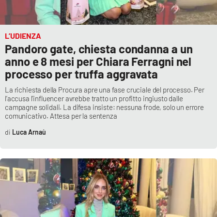
PROGETTI
SPECIALI
Buona Sanità Calabria
L’UDIENZA
Pandoro gate, chiesta condanna a un
anno e 8 mesi per Chiara Ferragni nel
LA
CALABRIAVISIONE
processo per truffa aggravata
Destinazioni
La richiesta della Procura apre una fase cruciale del processo. Per
l’accusa l’influencer avrebbe tratto un profitto ingiusto dalle
campagne solidali. La difesa insiste: nessuna frode, solo un errore
Eventi
comunicativo. Attesa per la sentenza
Luca Arnaù
Food
Storie
LAC
NETWORK