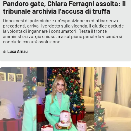
Pandoro gate, Chiara Ferragni assolta: il
tribunale archivia l’accusa di truffa
Dopo mesi di polemiche e un’esposizione mediatica senza
EDIZIONI
LOCALI
precedenti, arriva il verdetto sulla vicenda. Il giudice esclude
la volontà di ingannare i consumatori. Resta il fronte
Catanzaro
amministrativo, già chiuso, ma sul piano penale la vicenda si
conclude con un’assoluzione
Crotone
Luca Arnaù
Vibo Valentia
Reggio Calabria
Cosenza
Lamezia Terme