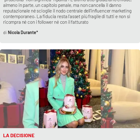
almeno in parte, un capitolo penale, ma non cancella il danno
Parchi Marini Calabria
reputazionale né scioglie il nodo centrale dell’influencer marketing
contemporaneo. La fiducia resta l’asset più fragile di tutti e non si
Leggendo Alvaro insieme
ricompra né con i follower né con il fatturato
Nicola Durante*
Imprese Di Calabria
Le perfidie di Antonella Grippo
Venti di comunicazione
STREAMING
LaC TV
LaC Network
LA DECISIONE
LaC OnAir