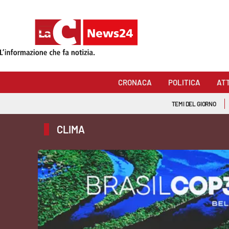
Sezioni
Cronaca
CRONACA
POLITICA
AT
Politica
TEMI DEL GIORNO
Attualità
CLIMA
Economia e lavoro
Italia Mondo
Sanità
Sport