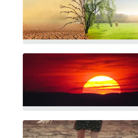
Politica
Sanità
Società
Sport
Rubriche
Good Morning Vietnam
Parchi Marini Calabria
Leggendo Alvaro insieme
Imprese Di Calabria
Le perfidie di Antonella Grippo