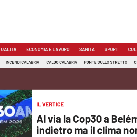
TUALITÀ
ECONOMIA E LAVORO
SANITÀ
SPORT
CUL
INCENDI CALABRIA
CALDO CALABRIA
PONTE SULLO STRETTO
C
IL VERTICE
Al via la Cop30 a Belém
indietro ma il clima n