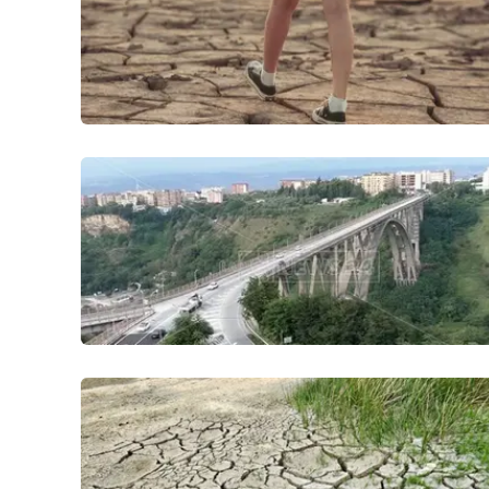
Venti di comunicazione
Streaming
LaC TV
LaC Network
LaC OnAir
Edizioni
locali
Catanzaro
Crotone
Vibo Valentia