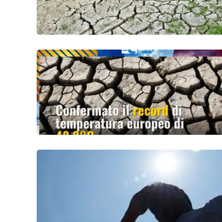
Reggio Calabria
Cosenza
Lamezia Terme
Progetti
speciali
Buona Sanità Calabria
La
Calabriavisione
Destinazioni
Eventi