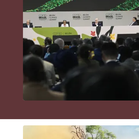
Cultura
Podcast
Meteo
Editoriali
Video
Ambiente
Cronaca
Cultura
Economia e Lavoro