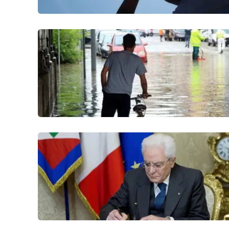
Food
Storie
LaC
Network
Lacplay.it
Lactv.it
Laconair.it
Lacitymag.it
Lacapitalenews.it
Ilreggino.it