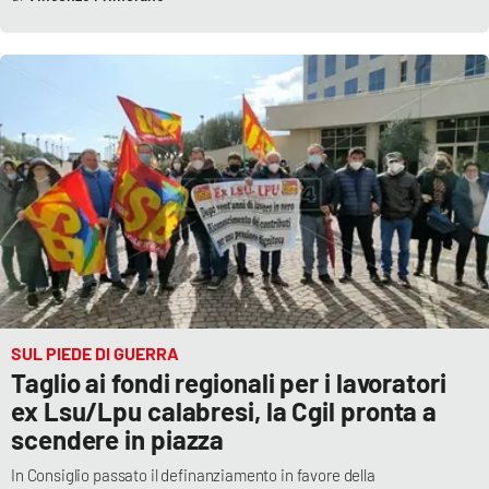
Parchi Marini Calabria
Leggendo Alvaro insieme
Imprese Di Calabria
Le perfidie di Antonella Grippo
Venti di comunicazione
STREAMING
SUL PIEDE DI GUERRA
LaC TV
Taglio ai fondi regionali per i lavoratori
ex Lsu/Lpu calabresi, la Cgil pronta a
LaC Network
scendere in piazza
In Consiglio passato il definanziamento in favore della
LaC OnAir