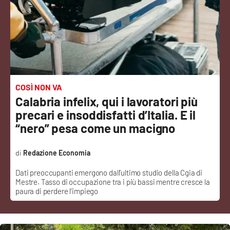
Sanità
Sport
Cultura
Podcast
COSÌ NON VA
Calabria infelix, qui i lavoratori più
Meteo
precari e insoddisfatti d’Italia. E il
“nero” pesa come un macigno
Editoriali
Redazione Economia
Dati preoccupanti emergono dall’ultimo studio della Cgia di
VIDEO
Mestre. Tasso di occupazione tra i più bassi mentre cresce la
paura di perdere l’impiego
Ambiente
Cronaca