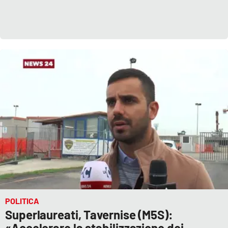
APP
Android
Apple
POLITICA
Superlaureati, Tavernise (M5S):
«Accelerare la stabilizzazione dei