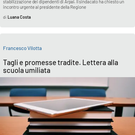
stabilizzazione dei dipendenti di Arpal. Il sindacato ha chiesto un
incontro urgente al presidente della Regione
Luana Costa
EDIZIONI
LOCALI
Catanzaro
Francesco Vilotta
Crotone
Tagli e promesse tradite. Lettera alla
Vibo Valentia
scuola umiliata
Reggio Calabria
Cosenza
Lamezia Terme