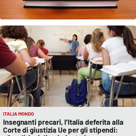
PROGETTI
SPECIALI
Buona Sanità Calabria
LA
CALABRIAVISIONE
Destinazioni
Eventi
Food
Storie
ITALIA MONDO
Insegnanti precari, l’Italia deferita alla
LAC
NETWORK
Corte di giustizia Ue per gli stipendi: