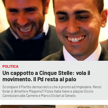
Cultura
Economia e Lavoro
Politica
Sanità
Società
POLITICA
Sport
Un cappotto a Cinque Stelle: vola il
movimento. Il Pd resta al palo
Scompare il Partito democratico che è pronto ad implodere. Renzi
RUBRICHE
forse si dimette e Magorno? Forza Italia tiene e piazza Ciccio
Cannizzaro alla Camera e Marco Siclari al Senato
Good Morning Vietnam