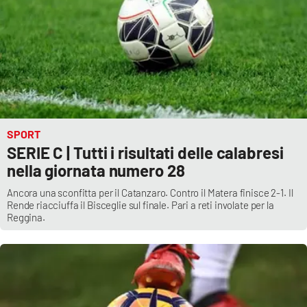
EDIZIONI
LOCALI
Catanzaro
Crotone
SPORT
SERIE C | Tutti i risultati delle calabresi
Vibo Valentia
nella giornata numero 28
Reggio Calabria
Ancora una sconfitta per il Catanzaro. Contro il Matera finisce 2-1. Il
Rende riacciuffa il Bisceglie sul finale. Pari a reti involate per la
Reggina.
Cosenza
Lamezia Terme