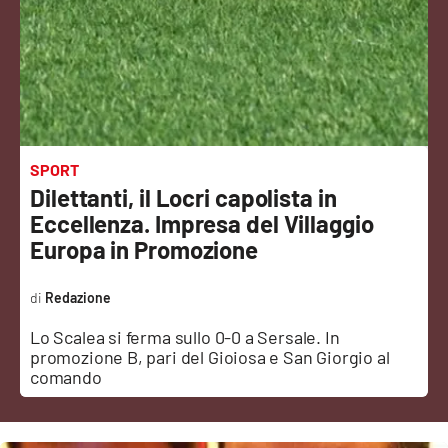
Sanità
Sport
Cultura
Podcast
SPORT
Dilettanti, il Locri capolista in
Meteo
Eccellenza. Impresa del Villaggio
Europa in Promozione
Editoriali
Redazione
Lo Scalea si ferma sullo 0-0 a Sersale. In
VIDEO
promozione B, pari del Gioiosa e San Giorgio al
comando
Ambiente
Cronaca