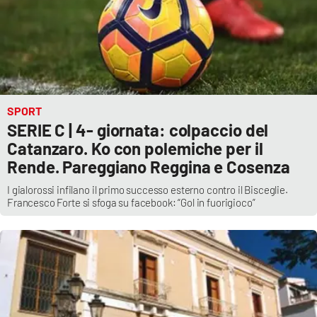
PROGETTI
SPECIALI
Buona Sanità Calabria
LA
CALABRIAVISIONE
SPORT
Destinazioni
SERIE C | 4- giornata: colpaccio del
Catanzaro. Ko con polemiche per il
Eventi
Rende. Pareggiano Reggina e Cosenza
I gialorossi infilano il primo successo esterno contro il Bisceglie.
Food
Francesco Forte si sfoga su facebook: “Gol in fuorigioco”
Storie
LAC
NETWORK