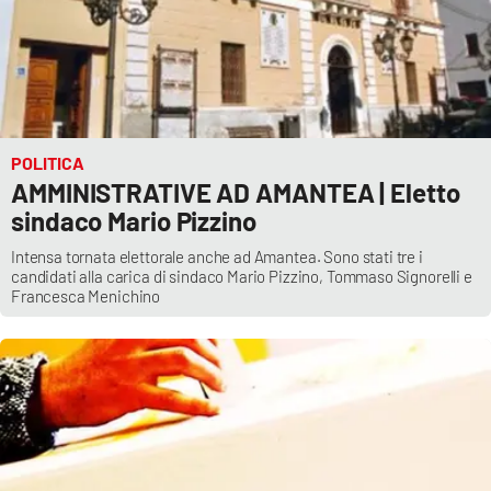
Lacplay.it
Lactv.it
Laconair.it
POLITICA
Lacitymag.it
AMMINISTRATIVE AD AMANTEA | Eletto
sindaco Mario Pizzino
Lacapitalenews.it
Intensa tornata elettorale anche ad Amantea. Sono stati tre i
candidati alla carica di sindaco Mario Pizzino, Tommaso Signorelli e
Ilreggino.it
Francesca Menichino
Cosenzachannel.it
Ilvibonese.it
Catanzarochannel.it