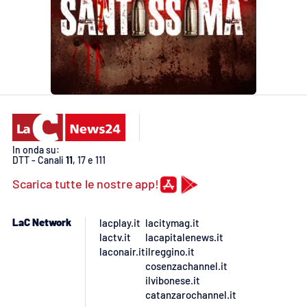
In onda su:
DTT - Canali
11
, 17 e 111
Scarica tutte le nostre app!
LaC Network
lacplay.it
lacitymag.it
lactv.it
lacapitalenews.it
laconair.it
ilreggino.it
cosenzachannel.it
ilvibonese.it
catanzarochannel.it