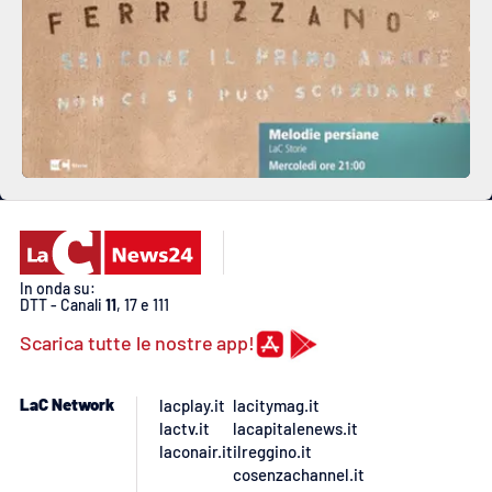
In onda su:
DTT - Canali
11
, 17 e 111
Scarica tutte le nostre app!
LaC Network
lacplay.it
lacitymag.it
lactv.it
lacapitalenews.it
laconair.it
ilreggino.it
cosenzachannel.it