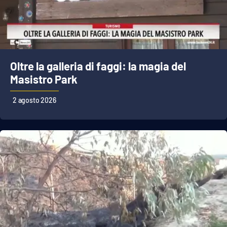
EDIZIONI
LOCALI
Catanzaro
Oltre la galleria di faggi: la magia del
Masistro Park
Crotone
2 agosto 2026
Vibo Valentia
Reggio Calabria
Cosenza
Lamezia Terme