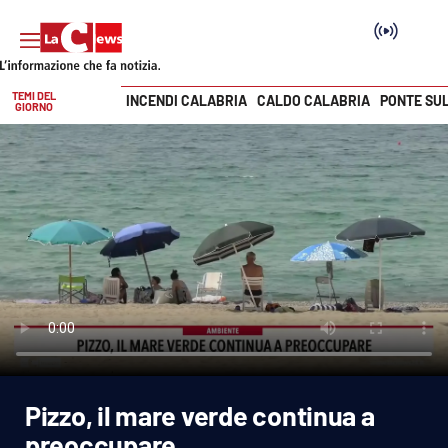
TEMI DEL
INCENDI CALABRIA
CALDO CALABRIA
PONTE SU
GIORNO
Vai
SEZIONI
Cronaca
Politica
Attualità
Economia e lavoro
Pizzo, il mare verde continua a
Italia Mondo
preoccupare