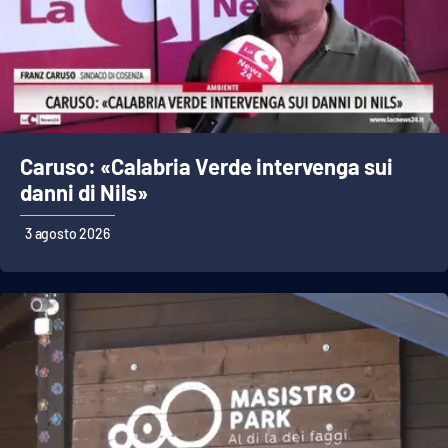
Parchi Marini Calabria
Leggendo Alvaro insieme
Imprese Di Calabria
Caruso: «Calabria Verde intervenga sui
Le perfidie di Antonella Grippo
danni di Nils»
Venti di comunicazione
3 agosto 2026
STREAMING
LaC TV
LaC Network
LaC OnAir