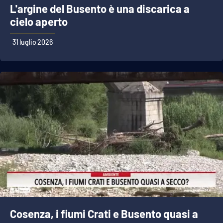
L'argine del Busento è una discarica a
APP
cielo aperto
Android
31 luglio 2026
Apple
Cosenza, i fiumi Crati e Busento quasi a