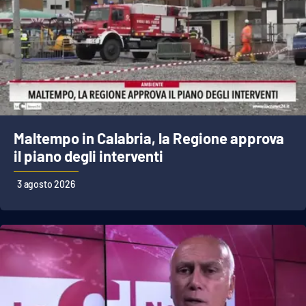
Cultura
Economia e Lavoro
Politica
Sanità
Maltempo in Calabria, la Regione approva
il piano degli interventi
Società
3 agosto 2026
Sport
RUBRICHE
Good Morning Vietnam