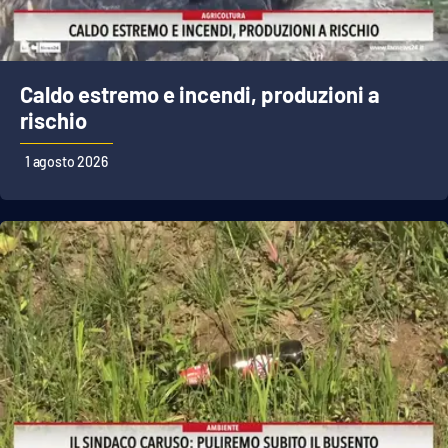
PROGETTI
SPECIALI
Buona Sanità Calabria
Caldo estremo e incendi, produzioni a
rischio
LA
CALABRIAVISIONE
1 agosto 2026
Destinazioni
Eventi
Food
Storie
LAC
NETWORK