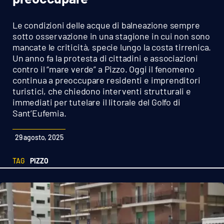
Sanità
Le condizioni delle acque di balneazione sempre
Sport
sotto osservazione in una stagione in cui non sono
mancate le criticità, specie lungo la costa tirrenica.
Un anno fa la protesta di cittadini e associazioni
Cultura
contro il “mare verde” a Pizzo. Oggi il fenomeno
continua a preoccupare residenti e imprenditori
Podcast
turistici, che chiedono interventi strutturali e
immediati per tutelare il litorale del Golfo di
Meteo
Sant’Eufemia.
Editoriali
29 agosto, 2025
TAG
PIZZO
VIDEO
Ambiente
Cronaca