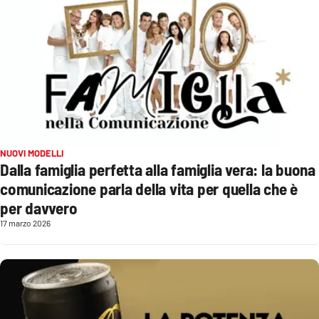
Lacplay.it
Lactv.it
Laconair.it
Lacitymag.it
Lacapitalenews.it
NUOVI MODELLI
Dalla famiglia perfetta alla famiglia vera: la buona
Ilreggino.it
comunicazione parla della vita per quella che è
per davvero
Cosenzachannel.it
17 marzo 2026
Ilvibonese.it
Catanzarochannel.it