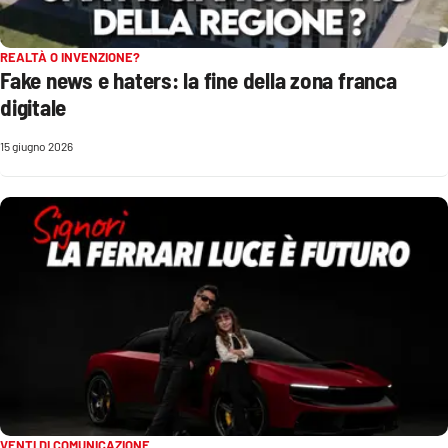
Cultura
REALTÀ O INVENZIONE?
Fake news e haters: la fine della zona franca
Economia e Lavoro
digitale
Politica
15 giugno 2026
Sanità
Società
Sport
RUBRICHE
Good Morning Vietnam
VENTI DI COMUNICAZIONE