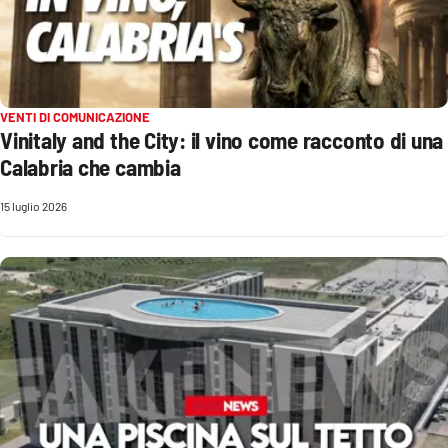
Sanità
Sport
Cultura
VENTI DI COMUNICAZIONE
Vinitaly and the City: il vino come racconto di una
Calabria che cambia
Podcast
15 luglio 2026
Meteo
Editoriali
VIDEO
Ambiente
Cronaca