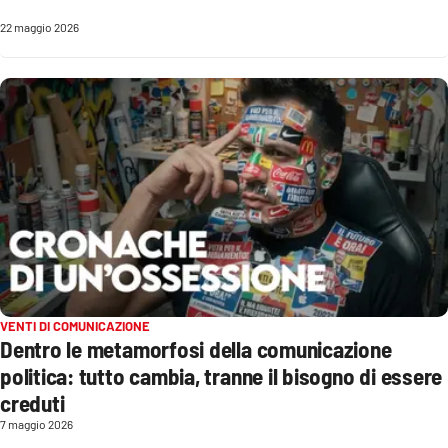
22 maggio 2026
EDIZIONI
LOCALI
Catanzaro
Crotone
Vibo Valentia
Reggio Calabria
Cosenza
VENTI DI COMUNICAZIONE
Dentro le metamorfosi della comunicazione
politica: tutto cambia, tranne il bisogno di essere
Lamezia Terme
creduti
7 maggio 2026