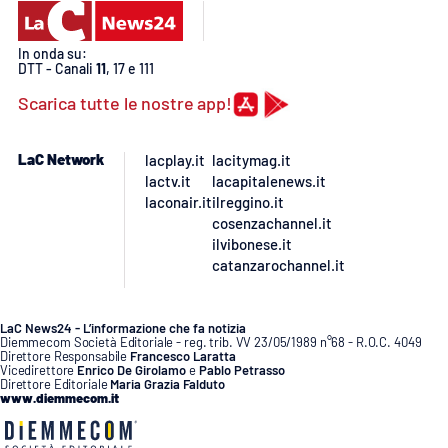
In onda su:
DTT - Canali
11
, 17 e 111
Scarica tutte le nostre app!
LaC Network
lacplay.it
lacitymag.it
lactv.it
lacapitalenews.it
laconair.it
ilreggino.it
cosenzachannel.it
ilvibonese.it
catanzarochannel.it
LaC News24 - L’informazione che fa notizia
Diemmecom Società Editoriale - reg. trib. VV 23/05/1989 n°68 - R.O.C. 4049
Direttore Responsabile
Francesco Laratta
Vicedirettore
Enrico De Girolamo
e
Pablo Petrasso
Direttore Editoriale
Maria Grazia Falduto
www.diemmecom.it