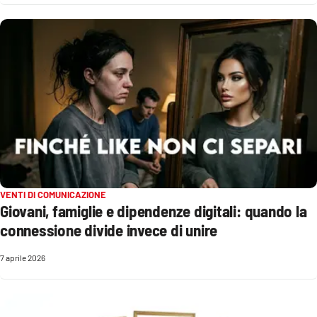
PROGETTI
SPECIALI
Buona Sanità Calabria
LA
CALABRIAVISIONE
Destinazioni
Eventi
VENTI DI COMUNICAZIONE
Food
Giovani, famiglie e dipendenze digitali: quando la
connessione divide invece di unire
Storie
7 aprile 2026
LAC
NETWORK