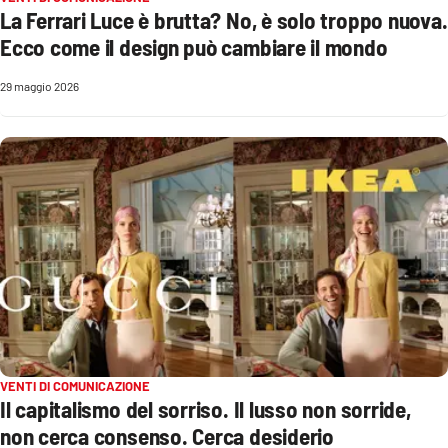
La Ferrari Luce è brutta? No, è solo troppo nuova.
Parchi Marini Calabria
Ecco come il design può cambiare il mondo
Leggendo Alvaro insieme
29 maggio 2026
Imprese Di Calabria
Le perfidie di Antonella Grippo
Venti di comunicazione
STREAMING
LaC TV
VENTI DI COMUNICAZIONE
LaC Network
Il capitalismo del sorriso. Il lusso non sorride,
non cerca consenso. Cerca desiderio
LaC OnAir