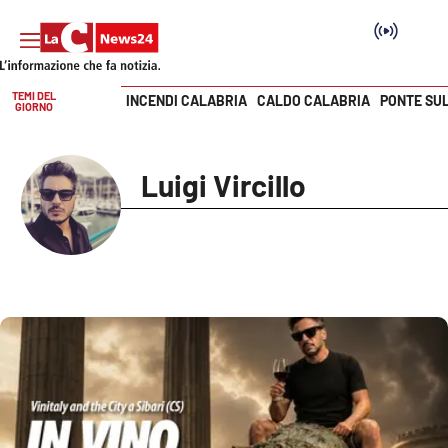
TEMI DEL
INCENDI CALABRIA
CALDO CALABRIA
PONTE SU
GIORNO
Vai
SEZIONI
Luigi Vircillo
Cronaca
Politica
Attualità
Economia e lavoro
Italia Mondo