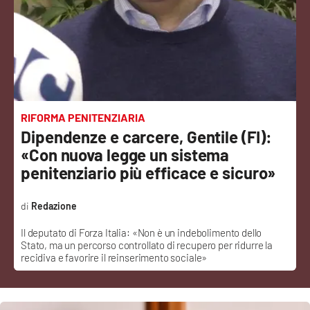
Sanità
Sport
Cultura
Podcast
RIFORMA PENITENZIARIA
Dipendenze e carcere, Gentile (FI):
Meteo
«Con nuova legge un sistema
penitenziario più efficace e sicuro»
Editoriali
Redazione
Il deputato di Forza Italia: «Non è un indebolimento dello
VIDEO
Stato, ma un percorso controllato di recupero per ridurre la
recidiva e favorire il reinserimento sociale»
Ambiente
Cronaca