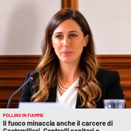
Cultura
Economia e Lavoro
Politica
Sanità
Società
Sport
RUBRICHE
POLLINO IN FIAMME
Good Morning Vietnam
Il fuoco minaccia anche il carcere di
Castrovillari. Controlli sanitari e