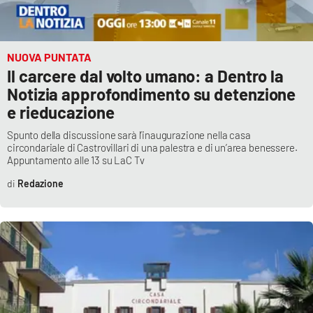
PROGETTI
SPECIALI
Buona Sanità Calabria
NUOVA PUNTATA
Il carcere dal volto umano: a Dentro la
LA
Notizia approfondimento su detenzione
CALABRIAVISIONE
e rieducazione
Destinazioni
Spunto della discussione sarà l’inaugurazione nella casa
circondariale di Castrovillari di una palestra e di un’area benessere.
Eventi
Appuntamento alle 13 su LaC Tv
Redazione
Food
Storie
LAC
NETWORK