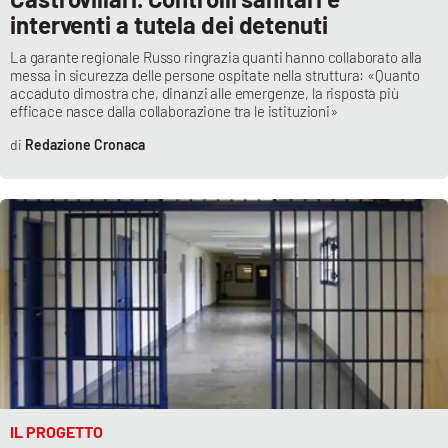
Parchi Marini Calabria
interventi a tutela dei detenuti
La garante regionale Russo ringrazia quanti hanno collaborato alla
Leggendo Alvaro insieme
messa in sicurezza delle persone ospitate nella struttura: «Quanto
accaduto dimostra che, dinanzi alle emergenze, la risposta più
efficace nasce dalla collaborazione tra le istituzioni»
Imprese Di Calabria
Redazione Cronaca
Le perfidie di Antonella Grippo
Venti di comunicazione
STREAMING
LaC TV
LaC Network
IL PROGETTO
LaC OnAir