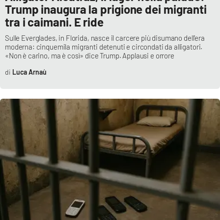
Trump inaugura la prigione dei migranti
tra i caimani. E ride
Sulle Everglades, in Florida, nasce il carcere più disumano dell’era
moderna: cinquemila migranti detenuti e circondati da alligatori.
«Non è carino, ma è così» dice Trump. Applausi e orrore
Luca Arnaù