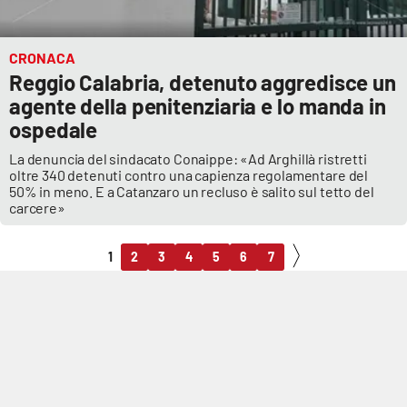
CRONACA
Reggio Calabria, detenuto aggredisce un
agente della penitenziaria e lo manda in
ospedale
La denuncia del sindacato Conaippe: «Ad Arghillà ristretti
oltre 340 detenuti contro una capienza regolamentare del
50% in meno. E a Catanzaro un recluso è salito sul tetto del
carcere»
1
2
3
4
5
6
7