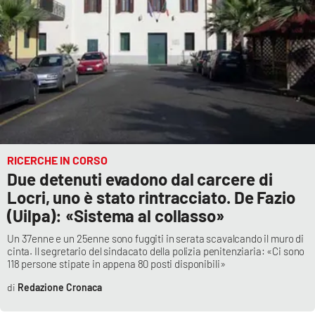
Lacplay.it
Lactv.it
Laconair.it
Lacitymag.it
Lacapitalenews.it
RICERCHE IN CORSO
Due detenuti evadono dal carcere di
Ilreggino.it
Locri, uno è stato rintracciato. De Fazio
(Uilpa): «Sistema al collasso»
Cosenzachannel.it
Un 37enne e un 25enne sono fuggiti in serata scavalcando il muro di
cinta. Il segretario del sindacato della polizia penitenziaria: «Ci sono
Ilvibonese.it
118 persone stipate in appena 80 posti disponibili»
Redazione Cronaca
Catanzarochannel.it