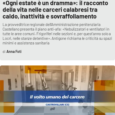
«Ogni estate è un dramma»: il racconto
della vita nelle carceri calabresi tra
caldo, inattività e sovraffollamento
EDIZIONI
LOCALI
La provveditrice regionale dell'Amministrazione penitenziaria
Castellano presenta il piano anti-afa: «Nebulizzatori e ventilatori in
Catanzaro
tutte le aree comuni. Frigoriferi nelle sezioni e, per quest'anno solo a
Locri, nelle stanze detentive». Antigone richiama le criticità su spazi
minimi e assistenza sanitaria
Crotone
Anna Foti
Vibo Valentia
Reggio Calabria
Cosenza
Lamezia Terme