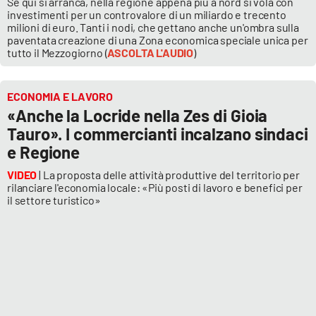
Se qui si arranca, nella regione appena più a nord si vola con
investimenti per un controvalore di un miliardo e trecento
milioni di euro. Tanti i nodi, che gettano anche un'ombra sulla
paventata creazione di una Zona economica speciale unica per
tutto il Mezzogiorno (
ASCOLTA L'AUDIO
)
ECONOMIA E LAVORO
«Anche la Locride nella Zes di Gioia
Tauro». I commercianti incalzano sindaci
e Regione
VIDEO
| La proposta delle attività produttive del territorio per
rilanciare l'economia locale: «Più posti di lavoro e benefici per
il settore turistico»