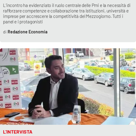
L’incontro ha evidenziato il ruolo centrale delle Pmi e la necessità di
Parchi Marini Calabria
rafforzare competenze e collaborazione tra istituzioni, università e
imprese per accrescere la competitività del Mezzogiorno. Tutti i
Leggendo Alvaro insieme
panel e i protagonisti
Redazione Economia
Imprese Di Calabria
Le perfidie di Antonella Grippo
Venti di comunicazione
STREAMING
LaC TV
LaC Network
L’INTERVISTA
LaC OnAir