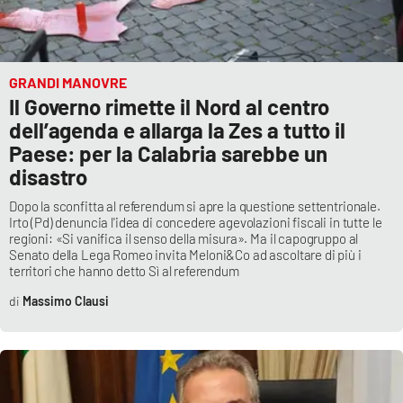
PROGETTI
SPECIALI
Buona Sanità Calabria
GRANDI MANOVRE
Il Governo rimette il Nord al centro
LA
CALABRIAVISIONE
dell’agenda e allarga la Zes a tutto il
Paese: per la Calabria sarebbe un
Destinazioni
disastro
Eventi
Dopo la sconfitta al referendum si apre la questione settentrionale.
Irto (Pd) denuncia l'idea di concedere agevolazioni fiscali in tutte le
regioni: «Si vanifica il senso della misura». Ma il capogruppo al
Food
Senato della Lega Romeo invita Meloni&Co ad ascoltare di più i
territori che hanno detto Sì al referendum
Storie
Massimo Clausi
LAC
NETWORK