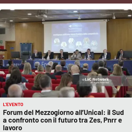
Cultura
Economia e Lavoro
Politica
Sanità
Società
Sport
L’EVENTO
RUBRICHE
Forum del Mezzogiorno all’Unical: il Sud
a confronto con il futuro tra Zes, Pnrr e
Good Morning Vietnam
lavoro