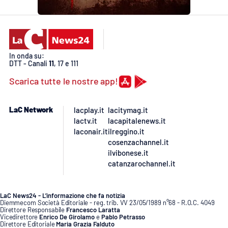
In onda su:
DTT - Canali
11
, 17 e 111
Scarica tutte le nostre app!
LaC Network
lacplay.it
lacitymag.it
lactv.it
lacapitalenews.it
laconair.it
ilreggino.it
cosenzachannel.it
ilvibonese.it
catanzarochannel.it
LaC News24 - L’informazione che fa notizia
Diemmecom Società Editoriale - reg. trib. VV 23/05/1989 n°68 - R.O.C. 4049
Direttore Responsabile
Francesco Laratta
Vicedirettore
Enrico De Girolamo
e
Pablo Petrasso
Direttore Editoriale
Maria Grazia Falduto