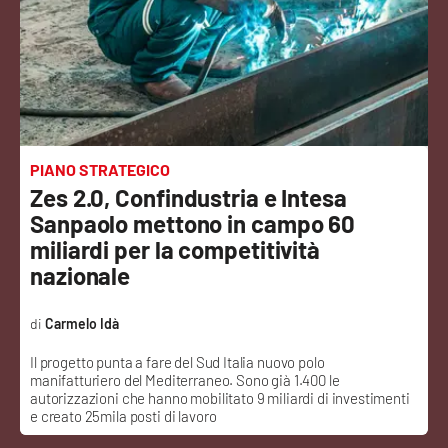
Sanità
Sport
Cultura
Podcast
PIANO STRATEGICO
Zes 2.0, Confindustria e Intesa
Meteo
Sanpaolo mettono in campo 60
miliardi per la competitività
Editoriali
nazionale
Carmelo Idà
VIDEO
Il progetto punta a fare del Sud Italia nuovo polo
manifatturiero del Mediterraneo. Sono già 1.400 le
Ambiente
autorizzazioni che hanno mobilitato 9 miliardi di investimenti
e creato 25mila posti di lavoro
Cronaca