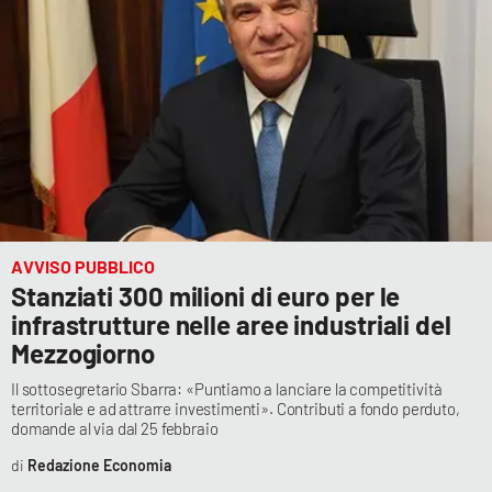
Lacplay.it
Lactv.it
Laconair.it
Lacitymag.it
Lacapitalenews.it
AVVISO PUBBLICO
Ilreggino.it
Stanziati 300 milioni di euro per le
infrastrutture nelle aree industriali del
Cosenzachannel.it
Mezzogiorno
Il sottosegretario Sbarra: «Puntiamo a lanciare la competitività
Ilvibonese.it
territoriale e ad attrarre investimenti». Contributi a fondo perduto,
domande al via dal 25 febbraio
Catanzarochannel.it
Redazione Economia