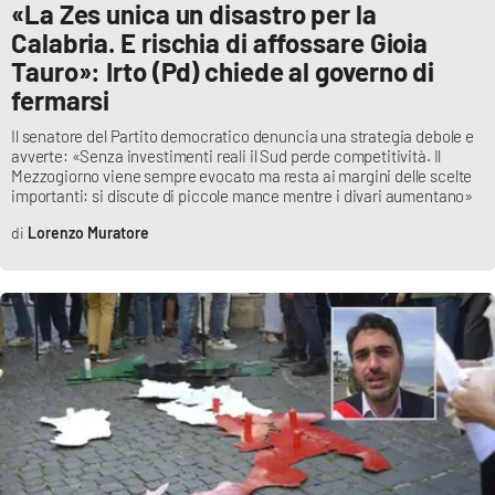
«La Zes unica un disastro per la
Calabria. E rischia di affossare Gioia
Tauro»: Irto (Pd) chiede al governo di
EDIZIONI
LOCALI
fermarsi
Catanzaro
Il senatore del Partito democratico denuncia una strategia debole e
avverte: «Senza investimenti reali il Sud perde competitività. Il
Mezzogiorno viene sempre evocato ma resta ai margini delle scelte
Crotone
importanti: si discute di piccole mance mentre i divari aumentano»
Lorenzo Muratore
Vibo Valentia
Reggio Calabria
Cosenza
Lamezia Terme