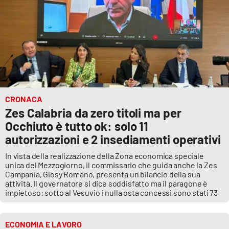
CRONACA
Zes Calabria da zero titoli ma per
Occhiuto è tutto ok: solo 11
autorizzazioni e 2 insediamenti operativi
In vista della realizzazione della Zona economica speciale
unica del Mezzogiorno, il commissario che guida anche la Zes
Campania, Giosy Romano, presenta un bilancio della sua
attività. Il governatore si dice soddisfatto ma il paragone è
impietoso: sotto al Vesuvio i nulla osta concessi sono stati 73
ECONOMIA E LAVORO