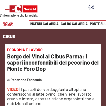
TEMI DEL
INCENDI CALABRIA
CALDO CALABRIA
PONTE SU
GIORNO
Vai
CIBUS
SEZIONI
Cronaca
ECONOMIA E LAVORO
Borgo dei Vinci al Cibus Parma: i
Politica
sapori inconfondibili del pecorino del
Monte Poro Dop
Attualità
Redazione Economia
Economia e lavoro
VIDEO
| I pascoli del verdeggiante altopiano
conferiscono al latte ovino, che viene lavorato
Italia Mondo
crudo e intero, caratteristiche organolettiche e
nutrizionali uniche