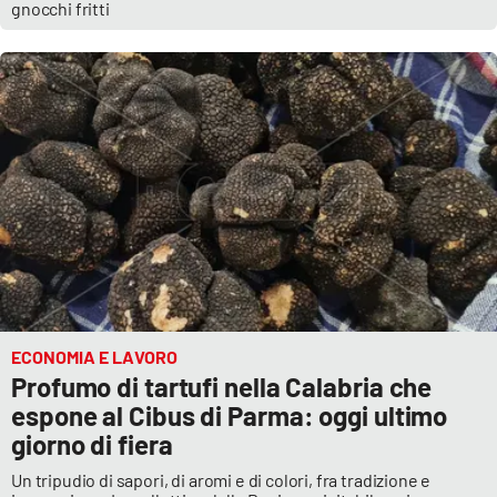
Lacplay.it
gnocchi fritti
Lactv.it
Laconair.it
Lacitymag.it
Lacapitalenews.it
Ilreggino.it
Cosenzachannel.it
ECONOMIA E LAVORO
Profumo di tartufi nella Calabria che
Ilvibonese.it
espone al Cibus di Parma: oggi ultimo
giorno di fiera
Catanzarochannel.it
Un tripudio di sapori, di aromi e di colori, fra tradizione e