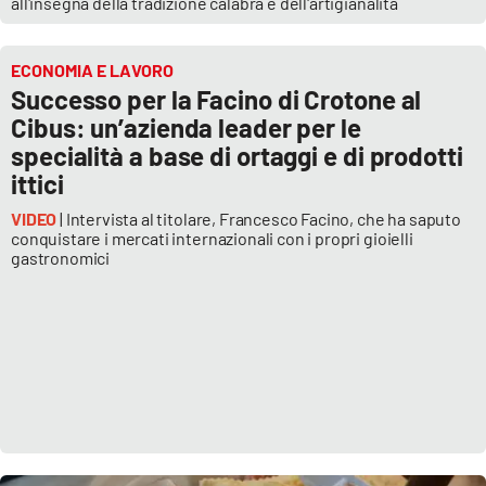
all'insegna della tradizione calabra e dell'artigianalità
ECONOMIA E LAVORO
EDIZIONI
LOCALI
Successo per la Facino di Crotone al
Cibus: un’azienda leader per le
Catanzaro
specialità a base di ortaggi e di prodotti
ittici
Crotone
VIDEO
| Intervista al titolare, Francesco Facino, che ha saputo
conquistare i mercati internazionali con i propri gioielli
Vibo Valentia
gastronomici
Reggio Calabria
Cosenza
Lamezia Terme