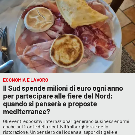
PROGETTI
SPECIALI
Buona Sanità Calabria
LA
CALABRIAVISIONE
Destinazioni
Eventi
ECONOMIA E LAVORO
Food
Il Sud spende milioni di euro ogni anno
per partecipare alle fiere del Nord:
Storie
quando si penserà a proposte
mediterranee?
Gli eventi espositivi internazionali generano business enormi
LAC
NETWORK
anche sul fronte della ricettività alberghiera e della
ristorazione. Un pensiero da Modena al sapor di tigelle e