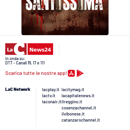
In onda su:
DTT - Canali
11
, 17 e 111
Scarica tutte le nostre app!
LaC Network
lacplay.it
lacitymag.it
lactv.it
lacapitalenews.it
laconair.it
ilreggino.it
cosenzachannel.it
ilvibonese.it
catanzarochannel.it