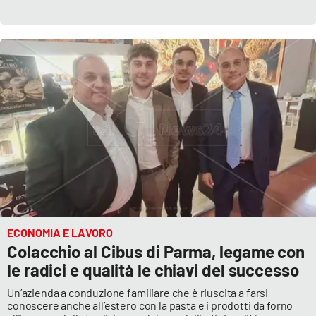
Parchi Marini Calabria
Leggendo Alvaro insieme
Imprese Di Calabria
Le perfidie di Antonella Grippo
Venti di comunicazione
STREAMING
ECONOMIA E LAVORO
LaC TV
Colacchio al Cibus di Parma, legame con
le radici e qualità le chiavi del successo
LaC Network
Un’azienda a conduzione familiare che è riuscita a farsi
conoscere anche all’estero con la pasta e i prodotti da forno
LaC OnAir