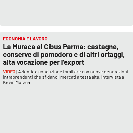
Cultura
Economia e Lavoro
ECONOMIA E LAVORO
Politica
La Muraca al Cibus Parma: castagne,
conserve di pomodoro e di altri ortaggi,
Sanità
alta vocazione per l’export
VIDEO
| Azienda a conduzione familiare con nuove generazioni
Società
intraprendenti che sfidano i mercati a testa alta. Intervista a
Kevin Muraca
Sport
RUBRICHE
Good Morning Vietnam