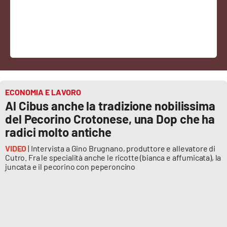
Sanità
Sport
Cultura
Podcast
ECONOMIA E LAVORO
Al Cibus anche la tradizione nobilissima
Meteo
del Pecorino Crotonese, una Dop che ha
radici molto antiche
Editoriali
VIDEO
| Intervista a Gino Brugnano, produttore e allevatore di
Cutro. Fra le specialità anche le ricotte (bianca e affumicata), la
juncata e il pecorino con peperoncino
VIDEO
Ambiente
Cronaca