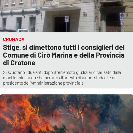
Lacplay.it
Lactv.it
Laconair.it
CRONACA
Stige, si dimettono tutti i consiglieri del
Lacitymag.it
Comune di Cirò Marina e della Provincia
di Crotone
Lacapitalenews.it
Si svuotano i due enti dopo il terremoto giudiziario causato dalla
Ilreggino.it
maxi inchiesta che ha portato all’arresto di alcuni sindaci e del
presidente dell’Amministrazione provinciale
Cosenzachannel.it
Ilvibonese.it
Catanzarochannel.it