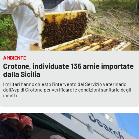
Parchi Marini Calabria
Leggendo Alvaro insieme
Imprese Di Calabria
Le perfidie di Antonella Grippo
AMBIENTE
Crotone, individuate 135 arnie importate
Venti di comunicazione
dalla Sicilia
I militari hanno chiesto l'intervento del Servizio veterinario
dell'Asp di Crotone per verificare le condizioni sanitarie degli
STREAMING
insetti
LaC TV
LaC Network
LaC OnAir