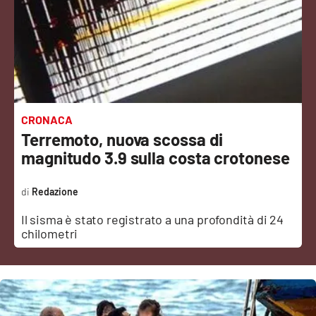
Sanità
Sport
Cultura
Podcast
CRONACA
Terremoto, nuova scossa di
Meteo
magnitudo 3.9 sulla costa crotonese
Editoriali
Redazione
Il sisma è stato registrato a una profondità di 24
chilometri
VIDEO
Ambiente
Cronaca