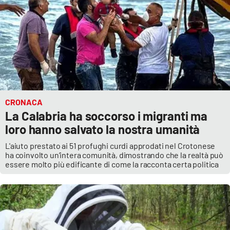
Cultura
Economia e Lavoro
Politica
Sanità
CRONACA
La Calabria ha soccorso i migranti ma
Società
loro hanno salvato la nostra umanità
L'aiuto prestato ai 51 profughi curdi approdati nel Crotonese
Sport
ha coinvolto un’intera comunità, dimostrando che la realtà può
essere molto più edificante di come la racconta certa politica
RUBRICHE
Good Morning Vietnam