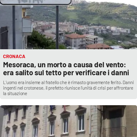
PROGETTI
SPECIALI
Buona Sanità Calabria
LA
CALABRIAVISIONE
Destinazioni
CRONACA
Mesoraca, un morto a causa del vento:
Eventi
era salito sul tetto per verificare i danni
L’uomo era insieme al fratello che è rimasto gravemente ferito. Danni
Food
ingenti nel crotonese, il prefetto riunisce l’unità di crisi per affrontare
la situazione
Storie
LAC
NETWORK