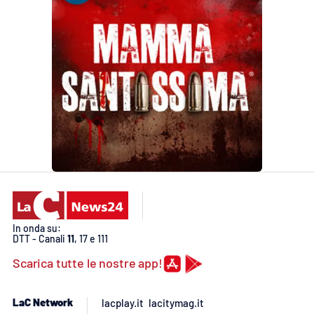
In onda su:
DTT - Canali
11
, 17 e 111
Scarica tutte le nostre app!
LaC Network
lacplay.it
lacitymag.it