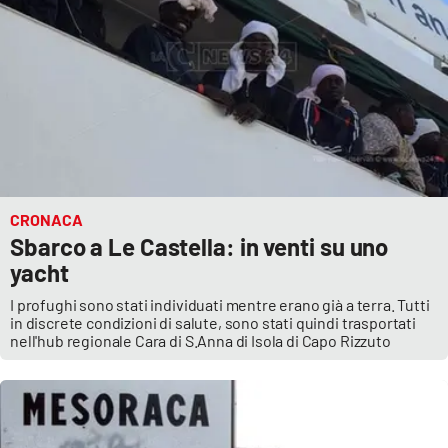
EDIZIONI
LOCALI
Catanzaro
Crotone
CRONACA
Vibo Valentia
Sbarco a Le Castella: in venti su uno
yacht
Reggio Calabria
I profughi sono stati individuati mentre erano già a terra. Tutti
in discrete condizioni di salute, sono stati quindi trasportati
Cosenza
nell'hub regionale Cara di S.Anna di Isola di Capo Rizzuto
Lamezia Terme