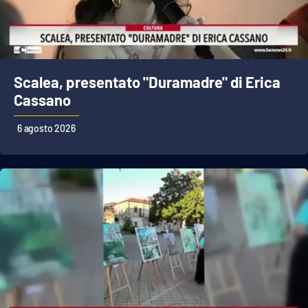
Cultura
Economia e Lavoro
Scalea, presentato "Duramadre" di Erica
Cassano
Politica
6 agosto 2026
Sanità
Società
Sport
RUBRICHE
Good Morning Vietnam