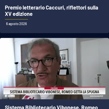
Premio letterario Caccuri, riflettori sulla
XV edizione
EDIZIONI
LOCALI
6 agosto 2026
Catanzaro
Crotone
Vibo Valentia
Reggio Calabria
Cosenza
Lamezia Terme
Sistema Bibliotecario Vibonese, Romeo