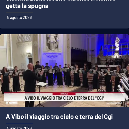
PROGETTI
SPECIALI
getta la spugna
Buona Sanità Calabria
5 agosto 2026
LA
CALABRIAVISIONE
Destinazioni
Eventi
Food
Storie
A Vibo il viaggio tra cielo e terra del Cgi
LAC
NETWORK
5 agosto 2026