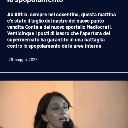
Sanità
Ad Altilia, sempre nel cosentino, questa mattina
Sport
c’è stato il taglio del nastro del nuovo punto
vendita Contè e del nuovo sportello Mediocrati.
Venticinque i posti di lavoro che l’apertura del
Cultura
supermercato ha garantito in una battaglia
contro lo spopolamento delle aree interne.
Podcast
28 maggio, 2026
Meteo
Editoriali
VIDEO
Ambiente
Cronaca