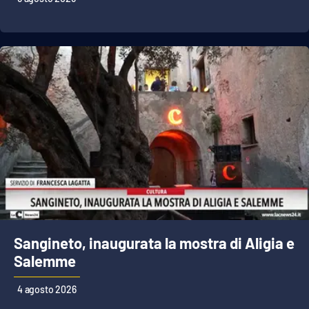
Lacplay.it
Lactv.it
Laconair.it
Lacitymag.it
Lacapitalenews.it
Ilreggino.it
Cosenzachannel.it
Sangineto, inaugurata la mostra di Aligia e
Ilvibonese.it
Salemme
Catanzarochannel.it
4 agosto 2026