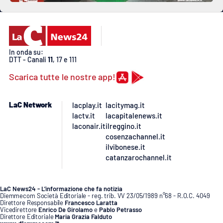
In onda su:
DTT - Canali
11
, 17 e 111
Scarica tutte le nostre app!
LaC Network
lacplay.it
lacitymag.it
lactv.it
lacapitalenews.it
laconair.it
ilreggino.it
cosenzachannel.it
ilvibonese.it
catanzarochannel.it
LaC News24 - L’informazione che fa notizia
Diemmecom Società Editoriale - reg. trib. VV 23/05/1989 n°68 - R.O.C. 4049
Direttore Responsabile
Francesco Laratta
Vicedirettore
Enrico De Girolamo
e
Pablo Petrasso
Direttore Editoriale
Maria Grazia Falduto