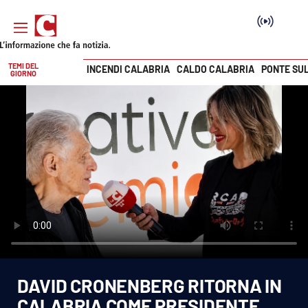
TEMI DEL
INCENDI CALABRIA
CALDO CALABRIA
PONTE SU
GIORNO
Vai
SEZIONI
Cronaca
Politica
Attualità
Economia e lavoro
DAVID CRONENBERG RITORNA IN
Italia Mondo
CALABRIA COME PRESIDENTE