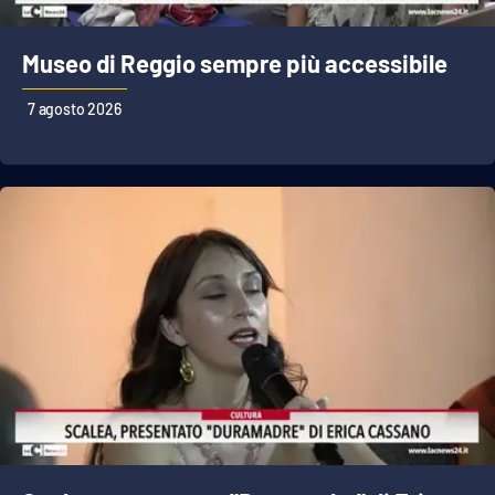
Museo di Reggio sempre più accessibile
EDIZIONI
LOCALI
7 agosto 2026
Catanzaro
Crotone
Vibo Valentia
Reggio Calabria
Cosenza
Lamezia Terme