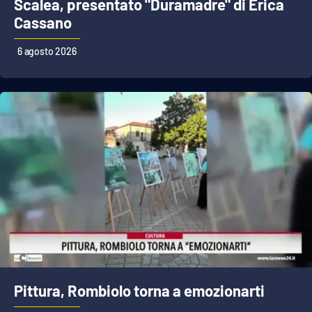
Scalea, presentato "Duramadre" di Erica
PROGETTI
SPECIALI
Cassano
Buona Sanità Calabria
6 agosto 2026
LA
CALABRIAVISIONE
Destinazioni
Eventi
Food
Storie
LAC
NETWORK
Pittura, Rombiolo torna a emozionarti