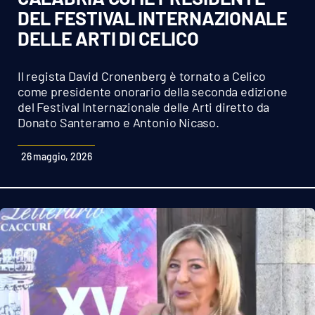
Sanità
DEL FESTIVAL INTERNAZIONALE
DELLE ARTI DI CELICO
Sport
Il regista David Cronenberg è tornato a Celico
Cultura
come presidente onorario della seconda edizione
del Festival Internazionale delle Arti diretto da
Podcast
Donato Santeramo e Antonio Nicaso.
Meteo
26 maggio, 2026
Editoriali
VIDEO
Ambiente
Cronaca