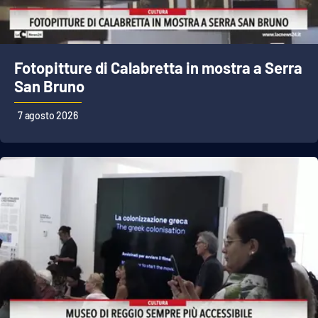
Parchi Marini Calabria
Leggendo Alvaro insieme
Fotopitture di Calabretta in mostra a Serra
San Bruno
Imprese Di Calabria
7 agosto 2026
Le perfidie di Antonella Grippo
Venti di comunicazione
STREAMING
LaC TV
LaC Network
LaC OnAir