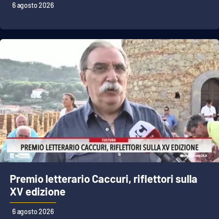
Lacplay.it
6 agosto 2026
Lactv.it
Laconair.it
Lacitymag.it
Lacapitalenews.it
Ilreggino.it
Cosenzachannel.it
Ilvibonese.it
Premio letterario Caccuri, riflettori sulla
XV edizione
Catanzarochannel.it
6 agosto 2026