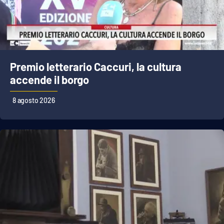
Cultura
Economia e Lavoro
Premio letterario Caccuri, la cultura
Politica
accende il borgo
Sanità
8 agosto 2026
Società
Sport
RUBRICHE
Good Morning Vietnam