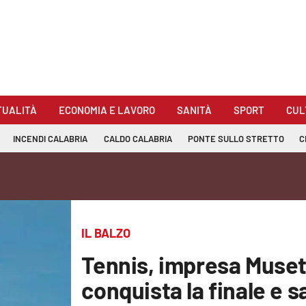
TUALITÀ
ECONOMIA E LAVORO
SANITÀ
SPORT
CUL
INCENDI CALABRIA
CALDO CALABRIA
PONTE SULLO STRETTO
C
IL BALZO
Tennis, impresa Muset
conquista la finale e s