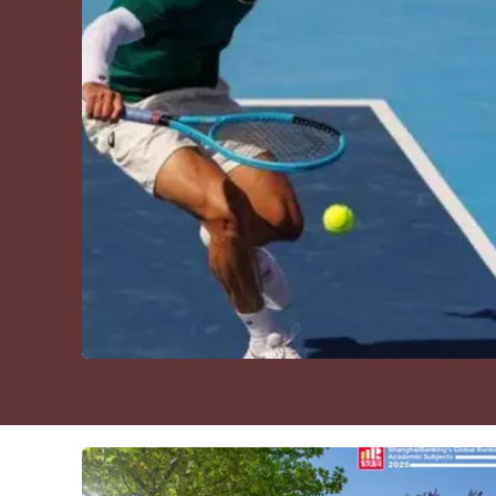
Cultura
Podcast
Meteo
Editoriali
Video
Ambiente
Cronaca
Cultura
Economia e Lavoro