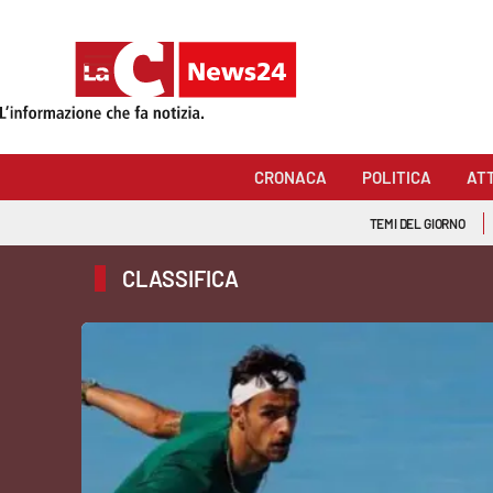
Sezioni
Cronaca
CRONACA
POLITICA
AT
Politica
TEMI DEL GIORNO
Attualità
CLASSIFICA
Economia e lavoro
Italia Mondo
Sanità
Sport