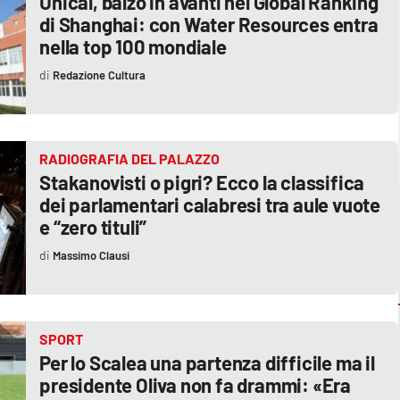
Unical, balzo in avanti nel Global Ranking
di Shanghai: con Water Resources entra
nella top 100 mondiale
Redazione Cultura
RADIOGRAFIA DEL PALAZZO
Stakanovisti o pigri? Ecco la classifica
dei parlamentari calabresi tra aule vuote
e “zero tituli”
Massimo Clausi
SPORT
Per lo Scalea una partenza difficile ma il
presidente Oliva non fa drammi: «Era