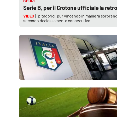
SPORT
Cosenzachannel.it
Serie B, per il Crotone ufficiale la ret
VIDEO
| I pitagorici, pur vincendo in maniera sorpren
Ilvibonese.it
secondo declassamento consecutivo
Catanzarochannel.it
App
Android
Apple
Vai