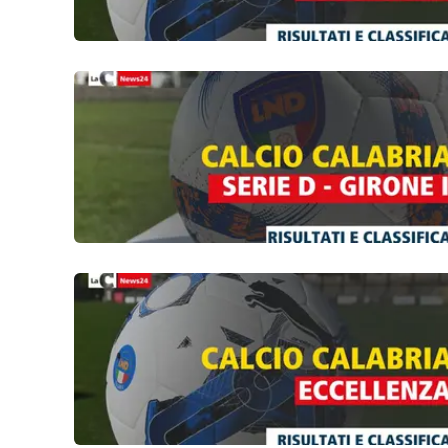
Reggio Calabria
Cosenza
Lamezia Terme
Progetti
speciali
Buona Sanità Calabria
La
Calabriavisione
Destinazioni
Eventi