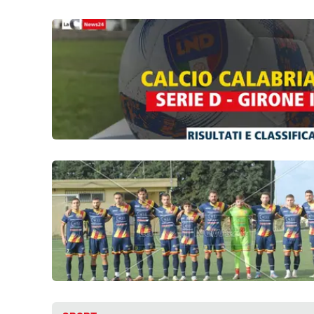
Food
Storie
LaC
Network
Lacplay.it
Lactv.it
Laconair.it
Lacitymag.it
Lacapitalenews.it
Ilreggino.it