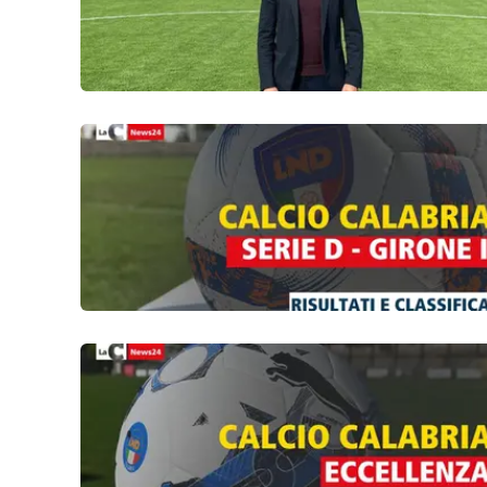
Venti di comunicazione
Streaming
LaC TV
LaC Network
LaC OnAir
Edizioni
locali
Catanzaro
Crotone
Vibo Valentia