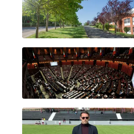
Politica
Sanità
Società
Sport
Rubriche
Good Morning Vietnam
Parchi Marini Calabria
Leggendo Alvaro insieme
Imprese Di Calabria
Le perfidie di Antonella Grippo