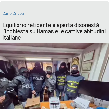
Cultura
Carlo Crippa
Economia e Lavoro
Equilibrio reticente e aperta disonestà:
l’inchiesta su Hamas e le cattive abitudini
Politica
italiane
Sanità
Società
Sport
RUBRICHE
Good Morning Vietnam