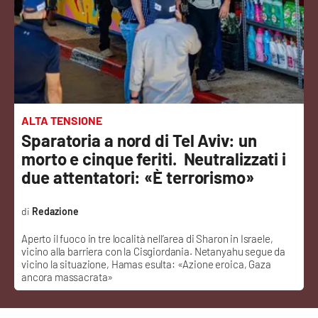
Sanità
Sport
Cultura
Podcast
ALTA TENSIONE
Sparatoria a nord di Tel Aviv: un
Meteo
morto e cinque feriti. Neutralizzati i
due attentatori: «È terrorismo»
Editoriali
Redazione
Aperto il fuoco in tre località nell’area di Sharon in Israele,
VIDEO
vicino alla barriera con la Cisgiordania. Netanyahu segue da
vicino la situazione, Hamas esulta: «Azione eroica, Gaza
Ambiente
ancora massacrata»
Cronaca