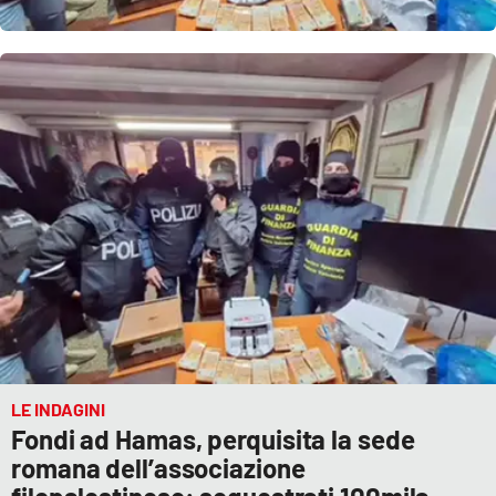
Parchi Marini Calabria
Leggendo Alvaro insieme
Imprese Di Calabria
Le perfidie di Antonella Grippo
Venti di comunicazione
STREAMING
LaC TV
LE INDAGINI
Fondi ad Hamas, perquisita la sede
LaC Network
romana dell’associazione
LaC OnAir