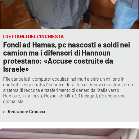
Lacplay.it
Lactv.it
Laconair.it
I DETTAGLI DELL’INCHIESTA
Fondi ad Hamas, pc nascosti e soldi nei
Lacitymag.it
camion ma i difensori di Hannoun
protestano: «Accuse costruite da
Lacapitalenews.it
Israele»
File cancellati, computer occultati nei muri e oltre un milione in
Ilreggino.it
contanti sequestrato: l’indagine della Dda di Genova ricostruisce un
sistema di raccolta e trasferimento di denaro dall’Italia verso
Hamas e, in un caso, Hezbollah. Oltre 20 indagati, c’è anche una
Cosenzachannel.it
giornalista
Ilvibonese.it
Redazione Cronaca
Catanzarochannel.it