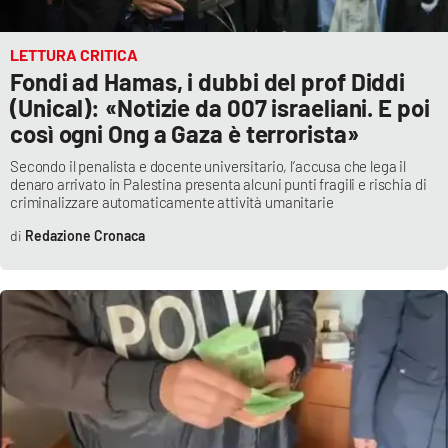
PROGETTI
SPECIALI
Buona Sanità Calabria
LETTURA CRITICA
Fondi ad Hamas, i dubbi del prof Diddi
(Unical): «Notizie da 007 israeliani. E poi
LA
così ogni Ong a Gaza è terrorista»
CALABRIAVISIONE
Secondo il penalista e docente universitario, l’accusa che lega il
Destinazioni
denaro arrivato in Palestina presenta alcuni punti fragili e rischia di
criminalizzare automaticamente attività umanitarie
Eventi
Redazione Cronaca
Food
Storie
LAC
NETWORK