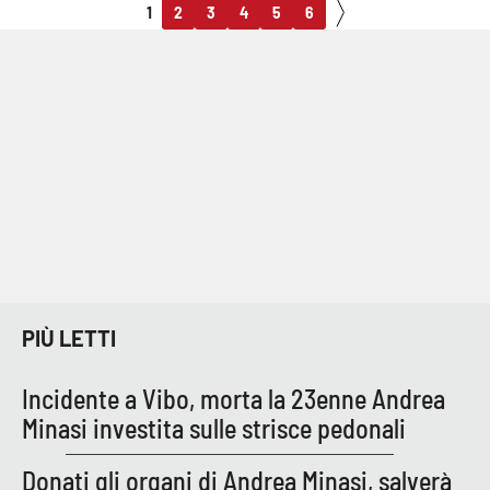
1
2
3
4
5
6
PIÙ LETTI
Incidente a Vibo, morta la 23enne Andrea
Minasi investita sulle strisce pedonali
Donati gli organi di Andrea Minasi, salverà