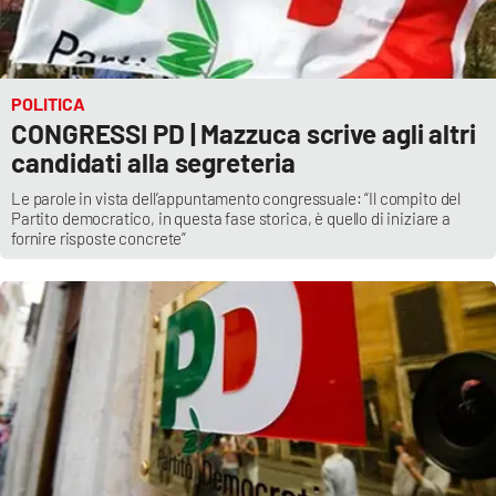
APP
Android
POLITICA
CONGRESSI PD | Mazzuca scrive agli altri
Apple
candidati alla segreteria
Le parole in vista dell’appuntamento congressuale: “Il compito del
Partito democratico, in questa fase storica, è quello di iniziare a
fornire risposte concrete”