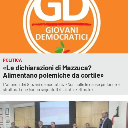
Parchi Marini Calabria
Leggendo Alvaro insieme
Imprese Di Calabria
Le perfidie di Antonella Grippo
POLITICA
Venti di comunicazione
«Le dichiarazioni di Mazzuca?
Alimentano polemiche da cortile»
L’affondo dei Giovani democratici: «Non colte le cause profonde e
STREAMING
strutturali che hanno segnato il risultato elettorale»
LaC TV
LaC Network
LaC OnAir