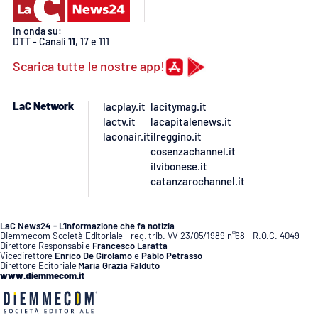
In onda su:
DTT - Canali
11
, 17 e 111
Scarica tutte le nostre app!
LaC Network
lacplay.it
lacitymag.it
lactv.it
lacapitalenews.it
laconair.it
ilreggino.it
cosenzachannel.it
ilvibonese.it
catanzarochannel.it
LaC News24 - L’informazione che fa notizia
Diemmecom Società Editoriale - reg. trib. VV 23/05/1989 n°68 - R.O.C. 4049
Direttore Responsabile
Francesco Laratta
Vicedirettore
Enrico De Girolamo
e
Pablo Petrasso
Direttore Editoriale
Maria Grazia Falduto
www.diemmecom.it