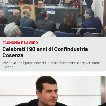
EDIZIONI
LOCALI
Catanzaro
Crotone
ECONOMIA E LAVORO
Celebrati i 90 anni di Confindustria
Vibo Valentia
Cosenza
Iniziativa con il presidente di Unindustria Mazzuca e il governatore
Reggio Calabria
Oliverio
Cosenza
Lamezia Terme