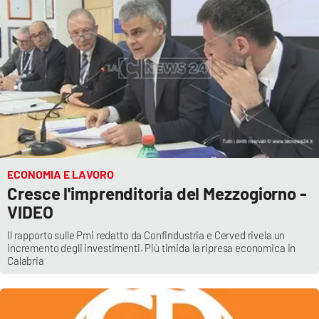
Cultura
Economia e Lavoro
Politica
Sanità
ECONOMIA E LAVORO
Società
Cresce l'imprenditoria del Mezzogiorno -
VIDEO
Sport
Il rapporto sulle Pmi redatto da Confindustria e Cerved rivela un
incremento degli investimenti. Più timida la ripresa economica in
Calabria
RUBRICHE
Good Morning Vietnam