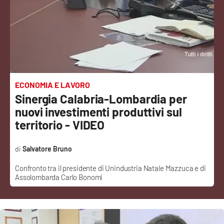
Sanità
Sport
Cultura
Podcast
ECONOMIA E LAVORO
Sinergia Calabria-Lombardia per
Meteo
nuovi investimenti produttivi sul
territorio - VIDEO
Editoriali
Salvatore Bruno
Confronto tra il presidente di Unindustria Natale Mazzuca e di
VIDEO
Assolombarda Carlo Bonomi
Ambiente
Cronaca