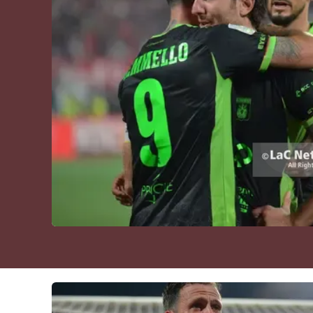
Cultura
Podcast
Meteo
Editoriali
Video
Ambiente
Cronaca
Cultura
Economia e Lavoro