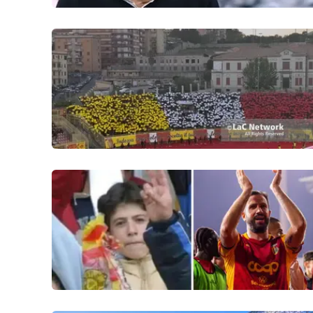
Food
Storie
LaC
Network
Lacplay.it
Lactv.it
Laconair.it
Lacitymag.it
Lacapitalenews.it
Ilreggino.it