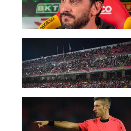
Venti di comunicazione
Streaming
LaC TV
LaC Network
LaC OnAir
Edizioni
locali
Catanzaro
Crotone
Vibo Valentia