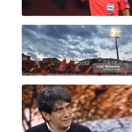
Reggio Calabria
Cosenza
Lamezia Terme
Progetti
speciali
Buona Sanità Calabria
La
Calabriavisione
Destinazioni
Eventi