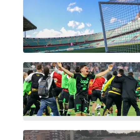
Cosenzachannel.it
Ilvibonese.it
Catanzarochannel.it
App
Android
Apple
Vai