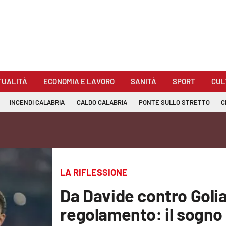
TUALITÀ
ECONOMIA E LAVORO
SANITÀ
SPORT
CUL
INCENDI CALABRIA
CALDO CALABRIA
PONTE SULLO STRETTO
C
LA RIFLESSIONE
Da Davide contro Golia 
regolamento: il sogno