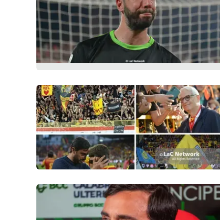
Politica
Sanità
Società
Sport
Rubriche
Good Morning Vietnam
Parchi Marini Calabria
Leggendo Alvaro insieme
Imprese Di Calabria
Le perfidie di Antonella Grippo