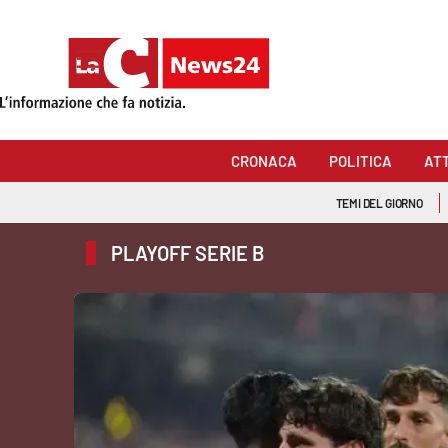
Sezioni
Cronaca
CRONACA
POLITICA
AT
Politica
TEMI DEL GIORNO
Attualità
PLAYOFF SERIE B
Economia e lavoro
Italia Mondo
Sanità
Sport