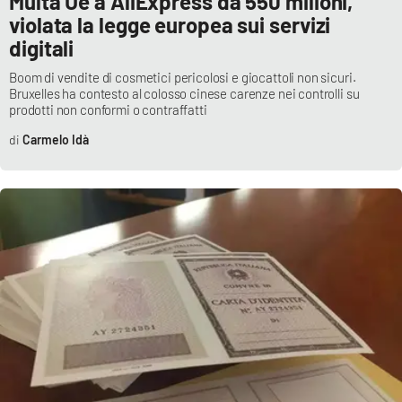
Multa Ue a AliExpress da 550 milioni,
PROGETTI
SPECIALI
violata la legge europea sui servizi
digitali
Buona Sanità Calabria
Boom di vendite di cosmetici pericolosi e giocattoli non sicuri.
Bruxelles ha contesto al colosso cinese carenze nei controlli su
prodotti non conformi o contraffatti
LA
CALABRIAVISIONE
Carmelo Idà
Destinazioni
Eventi
Food
Storie
LAC
NETWORK