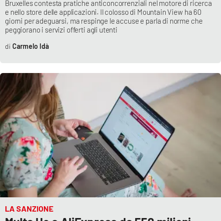
Bruxelles contesta pratiche anticoncorrenziali nel motore di ricerca
e nello store delle applicazioni. Il colosso di Mountain View ha 60
giorni per adeguarsi, ma respinge le accuse e parla di norme che
peggiorano i servizi offerti agli utenti
EDIZIONI
LOCALI
Carmelo Idà
Catanzaro
Crotone
Vibo Valentia
Reggio Calabria
Cosenza
Lamezia Terme
LA SANZIONE