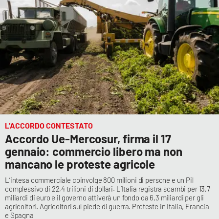
L’ACCORDO CONTESTATO
Accordo Ue-Mercosur, firma il 17
gennaio: commercio libero ma non
mancano le proteste agricole
L’intesa commerciale coinvolge 800 milioni di persone e un Pil
complessivo di 22,4 trilioni di dollari. L’Italia registra scambi per 13,7
miliardi di euro e il governo attiverà un fondo da 6,3 miliardi per gli
agricoltori. Agricoltori sul piede di guerra. Proteste in Italia, Francia
e Spagna