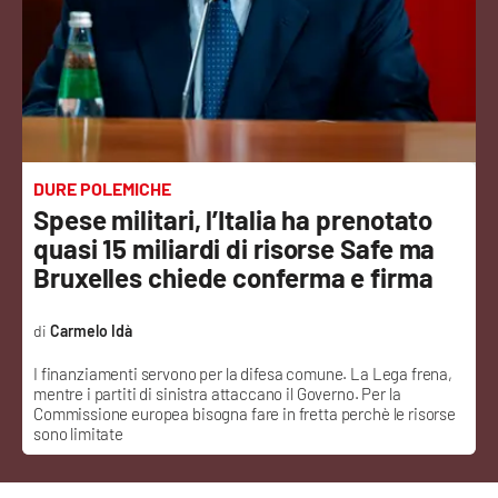
Sanità
Sport
Cultura
Podcast
DURE POLEMICHE
Spese militari, l’Italia ha prenotato
Meteo
quasi 15 miliardi di risorse Safe ma
Bruxelles chiede conferma e firma
Editoriali
Carmelo Idà
I finanziamenti servono per la difesa comune. La Lega frena,
VIDEO
mentre i partiti di sinistra attaccano il Governo. Per la
Commissione europea bisogna fare in fretta perchè le risorse
Ambiente
sono limitate
Cronaca