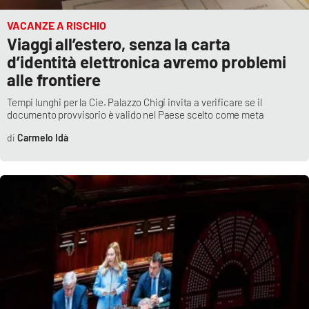
Lacplay.it
VACANZE A RISCHIO
Lactv.it
Viaggi all’estero, senza la carta
d’identità elettronica avremo problemi
Laconair.it
alle frontiere
Tempi lunghi per la Cie. Palazzo Chigi invita a verificare se il
Lacitymag.it
documento provvisorio è valido nel Paese scelto come meta
Carmelo Idà
Lacapitalenews.it
Ilreggino.it
Cosenzachannel.it
Ilvibonese.it
Catanzarochannel.it