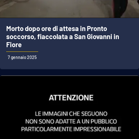
EDIZIONI
LOCALI
Morto dopo ore di attesa in Pronto
soccorso, fiaccolata a San Giovanni in
Catanzaro
Fiore
Crotone
7 gennaio 2025
Vibo Valentia
Reggio Calabria
Cosenza
Lamezia Terme