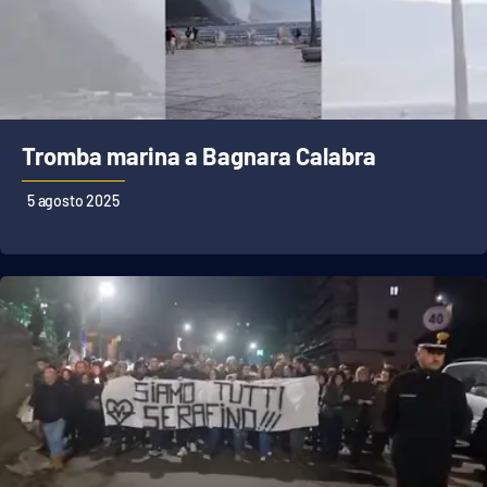
Parchi Marini Calabria
Leggendo Alvaro insieme
Imprese Di Calabria
Tromba marina a Bagnara Calabra
Le perfidie di Antonella Grippo
5 agosto 2025
Venti di comunicazione
STREAMING
LaC TV
LaC Network
LaC OnAir