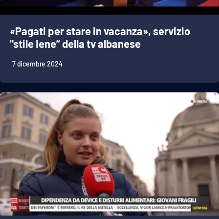
APP
«Pagati per stare in vacanza», servizio
Android
"stile Iene” della tv albanese
7 dicembre 2024
Apple