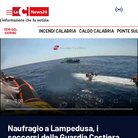
TEMI DEL
INCENDI CALABRIA
CALDO CALABRIA
PONTE SU
GIORNO
Vai
SEZIONI
Cronaca
Politica
Attualità
Economia e lavoro
Naufragio a Lampedusa, i
Italia Mondo
soccorsi della Guardia Costiera