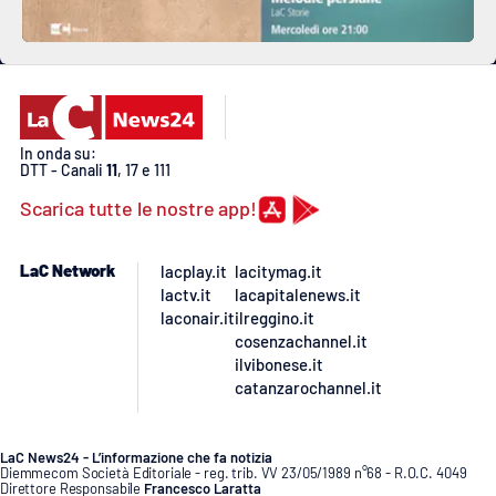
In onda su:
DTT - Canali
11
, 17 e 111
Scarica tutte le nostre app!
LaC Network
lacplay.it
lacitymag.it
lactv.it
lacapitalenews.it
laconair.it
ilreggino.it
cosenzachannel.it
ilvibonese.it
catanzarochannel.it
LaC News24 - L’informazione che fa notizia
Diemmecom Società Editoriale - reg. trib. VV 23/05/1989 n°68 - R.O.C. 4049
Direttore Responsabile
Francesco Laratta