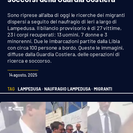
Sanità
Sono riprese all'alba di oggi le ricerche dei migranti
Sport
dispersi a seguito del naufragio di ieri a largo di
Lampedusa. Il bilancio provvisorio è di 27 vittime,
23 i corpi recuperati: 13 uomini, 7 donne e 3
Cultura
minorenni. Due le imbarcazioni partite dalla Libia
con circa 100 persone a bordo. Queste le immagini,
Podcast
diffuse dalla Guardia Costiera, delle operazioni di
ricerca e soccorso.
Meteo
14 agosto, 2025
Editoriali
TAG
LAMPEDUSA ·
NAUFRAGIO LAMPEDUSA ·
MIGRANTI
VIDEO
Ambiente
Cronaca