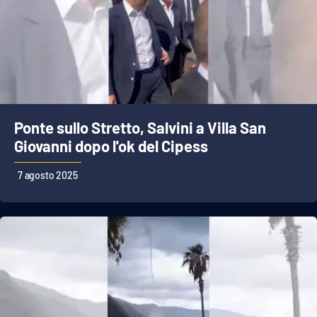
Cultura
Economia e Lavoro
Politica
Ponte sullo Stretto, Salvini a Villa San
Sanità
Giovanni dopo l'ok del Cipess
Società
7 agosto 2025
Sport
RUBRICHE
Good Morning Vietnam