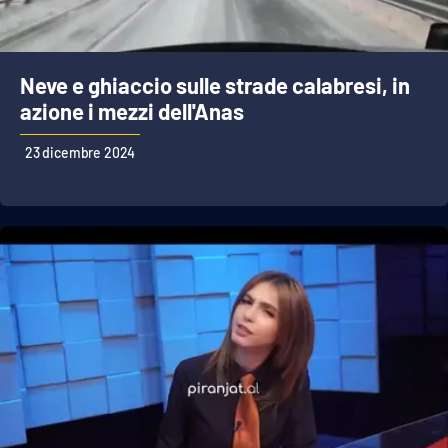
Lacplay.it
Lactv.it
Neve e ghiaccio sulle strade calabresi, in
Laconair.it
azione i mezzi dell'Anas
23 dicembre 2024
Lacitymag.it
Lacapitalenews.it
Ilreggino.it
Cosenzachannel.it
Ilvibonese.it
Catanzarochannel.it