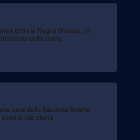
nire tutta la Magna Graecia: in
tostrada della storia
di una nave della Seconda Guerra
 ecco la sua storia