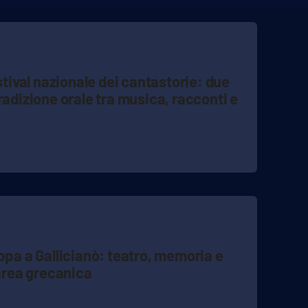
estival nazionale dei cantastorie: due
radizione orale tra musica, racconti e
ppa a Gallicianò: teatro, memoria e
’area grecanica