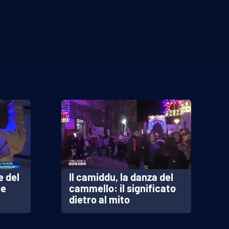
VEDI TUTTI
e del
Il camiddu, la danza del
 e
cammello: il significato
dietro al mito