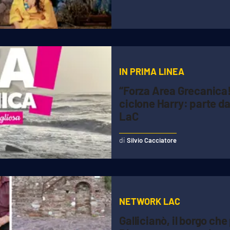
IN PRIMA LINEA
“Forza Area Grecanica!”,
ciclone Harry: parte d
LaC
Silvio Cacciatore
NETWORK LAC
Gallicianò, il borgo ch