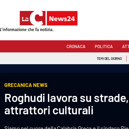
Sezioni
Cronaca
CRONACA
POLITICA
AT
Politica
TEMI DEL GIORNO
Attualità
Economia e lavoro
GRECANICA NEWS
Roghudi lavora su strade,
Italia Mondo
attrattori culturali
Sanità
Sport
Siamo nel cuore della Calabria Greca e il sindaco Pier