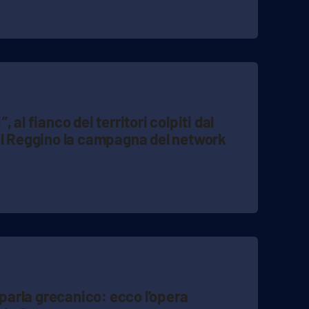
 al fianco dei territori colpiti dal
al Reggino la campagna del network
e parla grecanico: ecco l’opera