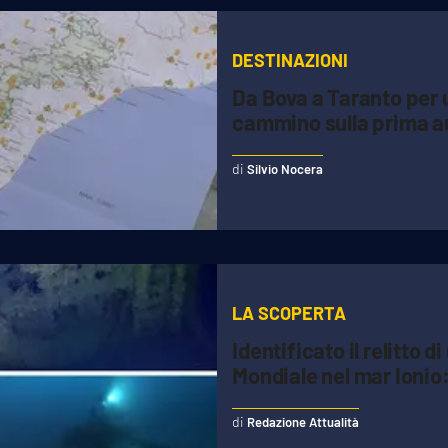
DESTINAZIONI
Da Bova a Taranto per u
cammino sulla prima au
Silvio Nocera
LA SCOPERTA
Identificato il relitto 
Mondiale nel mar Ionio:
Redazione Attualità