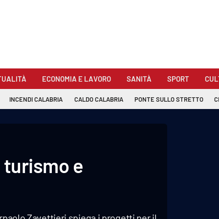
TUALITÀ
ECONOMIA E LAVORO
SANITÀ
SPORT
CUL
INCENDI CALABRIA
CALDO CALABRIA
PONTE SULLO STRETTO
C
 turismo e
paolo Zavettieri spiega i progetti per il