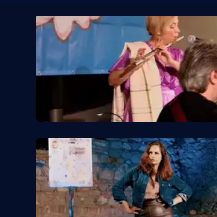
Venti di comunicazione
Streaming
LaC TV
LaC Network
LaC OnAir
Edizioni
locali
Catanzaro
Crotone
Vibo Valentia