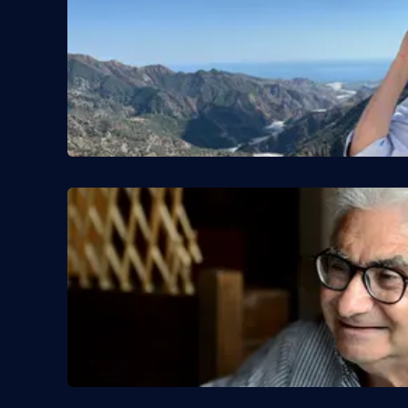
Cosenzachannel.it
Ilvibonese.it
Catanzarochannel.it
App
Android
Apple
Vai