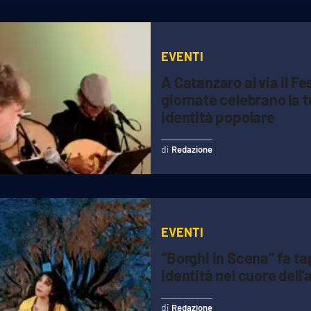
EVENTI
A Catanzaro al via il F
giornate celebrano la t
identità popolare
Redazione
EVENTI
“Borghi in Scena” fa ta
identità nel cuore dell
Redazione