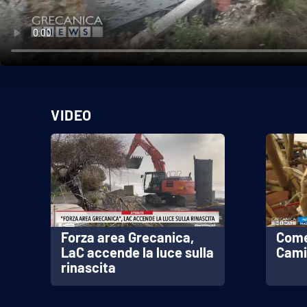
Politica
Sanità
Società
Sport
VIDEO
Rubriche
Good Morning Vietnam
Parchi Marini Calabria
Leggendo Alvaro insieme
Forza area Grecanica,
Come 
LaC accende la luce sulla
Cami
rinascita
Imprese Di Calabria
Le perfidie di Antonella Grippo