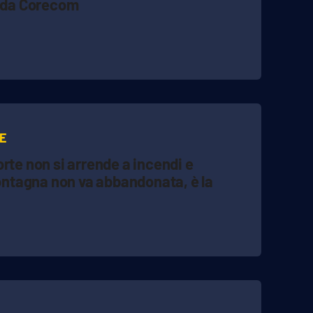
da Corecom
RE
rte non si arrende a incendi e
tagna non va abbandonata, è la