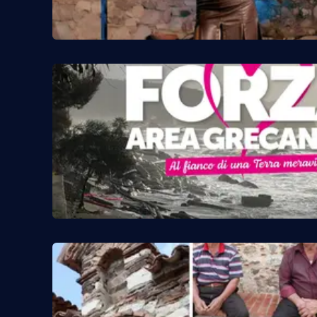
Reggio Calabria
Cosenza
Lamezia Terme
Progetti
speciali
Buona Sanità Calabria
La
Calabriavisione
Destinazioni
Eventi