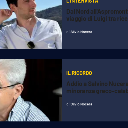
L’INTERVISTA
Dal Nord all'Aspromonte 
viaggio di Luigi tra rice
Silvio Nocera
IL RICORDO
Addio a Salvino Nucera,
minoranza greco-cala
Silvio Nocera