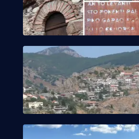
Food
Storie
LaC
Network
Lacplay.it
Lactv.it
Laconair.it
Lacitymag.it
Lacapitalenews.it
Ilreggino.it