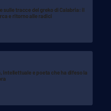
sulle tracce del greko di Calabria: il
rca e ritorno alle radici
 intellettuale e poeta che ha difeso la
bra