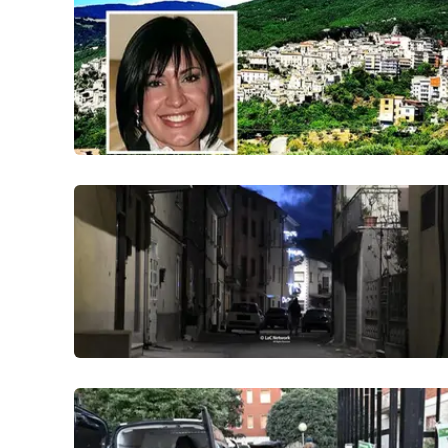
Cosenzachannel.it
Ilvibonese.it
Catanzarochannel.it
App
Android
Apple
Vai