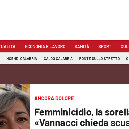
TUALITÀ
ECONOMIA E LAVORO
SANITÀ
SPORT
CUL
INCENDI CALABRIA
CALDO CALABRIA
PONTE SULLO STRETTO
C
ANCORA DOLORE
Femminicidio, la sorella
«Vannacci chieda scus