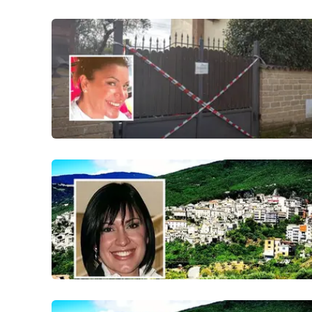
Food
Storie
LaC
Network
Lacplay.it
Lactv.it
Laconair.it
Lacitymag.it
Lacapitalenews.it
Ilreggino.it