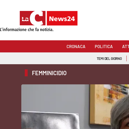
Sezioni
Cronaca
CRONACA
POLITICA
AT
Politica
TEMI DEL GIORNO
Attualità
FEMMINICIDIO
Economia e lavoro
Italia Mondo
Sanità
Sport