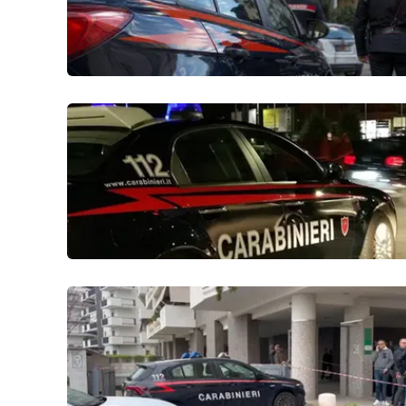
Venti di comunicazione
Streaming
LaC TV
LaC Network
LaC OnAir
Edizioni
locali
Catanzaro
Crotone
Vibo Valentia