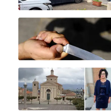
Reggio Calabria
Cosenza
Lamezia Terme
Progetti
speciali
Buona Sanità Calabria
La
Calabriavisione
Destinazioni
Eventi