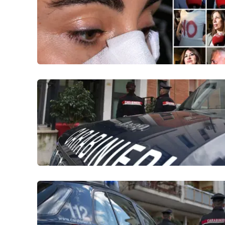
Politica
Sanità
Società
Sport
Rubriche
Good Morning Vietnam
Parchi Marini Calabria
Leggendo Alvaro insieme
Imprese Di Calabria
Le perfidie di Antonella Grippo