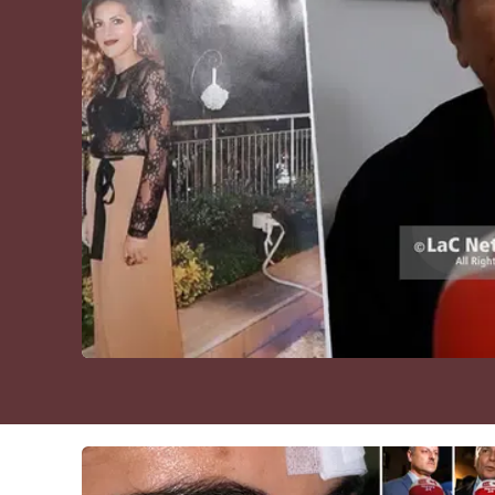
Cultura
Podcast
Meteo
Editoriali
Video
Ambiente
Cronaca
Cultura
Economia e Lavoro