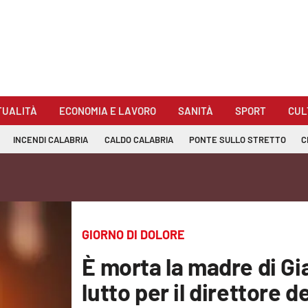
TUALITÀ
ECONOMIA E LAVORO
SANITÀ
SPORT
CUL
INCENDI CALABRIA
CALDO CALABRIA
PONTE SULLO STRETTO
C
GIORNO DI DOLORE
È morta la madre di G
lutto per il direttore d