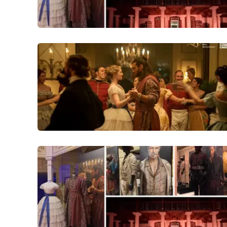
Reggio Calabria
Cosenza
Lamezia Terme
Progetti
speciali
Buona Sanità Calabria
La
Calabriavisione
Destinazioni
Eventi