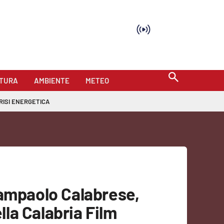
TURA
AMBIENTE
METEO
RISI ENERGETICA
iampaolo Calabrese,
ella Calabria Film