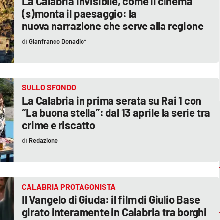
La Calabria invisibile, come il cinema
(s)monta il paesaggio: la
nuova narrazione che serve alla regione
Gianfranco Donadio*
SULLO SFONDO
La Calabria in prima serata su Rai 1 con
“La buona stella”: dal 13 aprile la serie tra
crime e riscatto
Redazione
CALABRIA PROTAGONISTA
Il Vangelo di Giuda: il film di Giulio Base
girato interamente in Calabria tra borghi