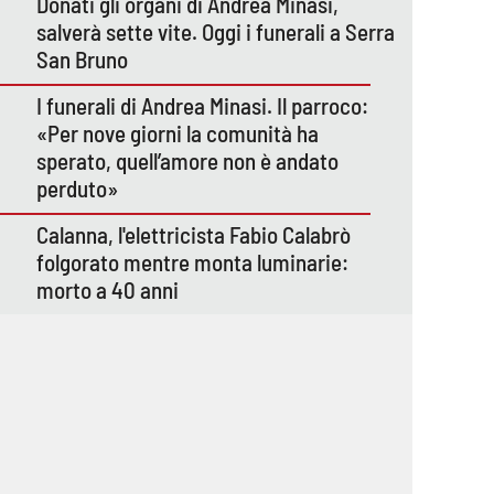
Donati gli organi di Andrea Minasi,
salverà sette vite. Oggi i funerali a Serra
San Bruno
I funerali di Andrea Minasi. Il parroco:
«Per nove giorni la comunità ha
sperato, quell’amore non è andato
perduto»
Calanna, l'elettricista Fabio Calabrò
folgorato mentre monta luminarie:
morto a 40 anni