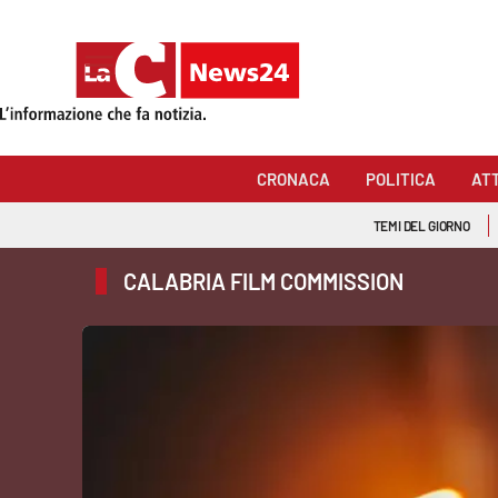
Sezioni
Cronaca
CRONACA
POLITICA
AT
Politica
TEMI DEL GIORNO
Attualità
CALABRIA FILM COMMISSION
Economia e lavoro
Italia Mondo
Sanità
Sport