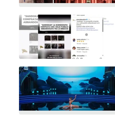
Food
Storie
LaC
Network
Lacplay.it
Lactv.it
Laconair.it
Lacitymag.it
Lacapitalenews.it
Ilreggino.it