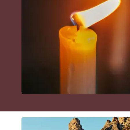
Cultura
Podcast
Meteo
Editoriali
Video
Ambiente
Cronaca
Cultura
Economia e Lavoro