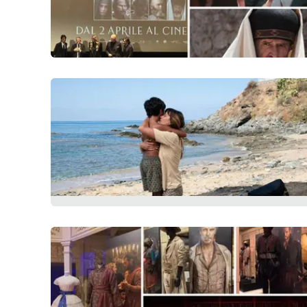
Venti di comunicazione
Streaming
LaC TV
LaC Network
LaC OnAir
Edizioni
locali
Catanzaro
Crotone
Vibo Valentia