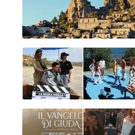
Politica
Sanità
Società
Sport
Rubriche
Good Morning Vietnam
Parchi Marini Calabria
Leggendo Alvaro insieme
Imprese Di Calabria
Le perfidie di Antonella Grippo