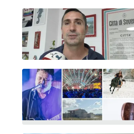
Cosenzachannel.it
Ilvibonese.it
Catanzarochannel.it
App
Android
Apple
Vai