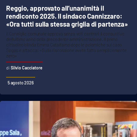
Reggio, approvato all’unanimità il
rendiconto 2025. Il sindaco Cannizzaro:
«Ora tutti sulla stessa griglia di partenza»
Il Consiglio comunale approva senza voti contrari il consuntivo
dell'ultimo anno della precedente amministrazione. Il primo
cittadino blinda Emma Catalfamo dopo le polemiche sul caso
Sogas e attacca: «Sulla riscossione avete fatto semplicemente
zero»
Silvio Cacciatore
5 agosto 2026