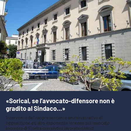
APP
Android
Apple
«Sorical, se l’avvocato-difensore non è
gradito al Sindaco...»
Intervento del rappresentante amministrativo di
opposizione ed alto esponente forense sul mancato
incontro di Fiorita con undici lavoratori idrici