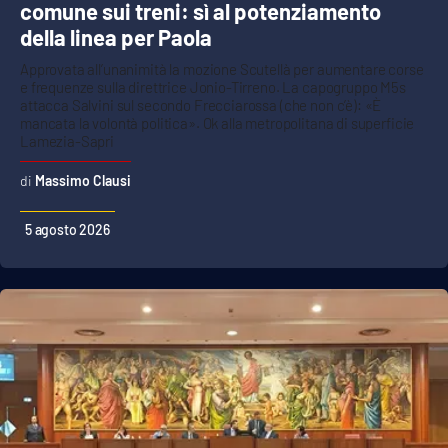
comune sui treni: sì al potenziamento
della linea per Paola
Approvata all’unanimità la mozione Scutellà per aumentare corse
e frequenze sulla direttrice Jonio-Tirreno. La capogruppo M5s
attacca Salvini sul secondo Frecciarossa (che non c’è): «È
mancata la volontà politica». Ok alla metropolitana di superficie
Lamezia-Sapri
Massimo Clausi
5 agosto 2026