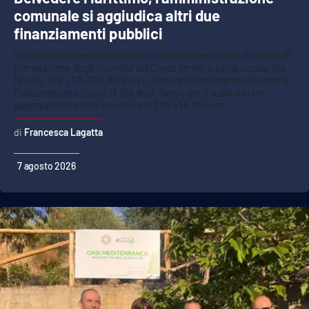
comunale si aggiudica altri due
finanziamenti pubblici
Il primo finanziamento, relativo all’accoglimento della richiesta di
prenotazione degli incentivi del Conto Termico per la scuola Via
Nocito, è di 1.176.995,70 di euro. Il secondo intervento riguarda il
Palazzetto dello Sport di Via degli Svevi, per il quale è stato
approvato l'ulteriore incentivo di 324.534,60 euro
Francesca Lagatta
7 agosto 2026