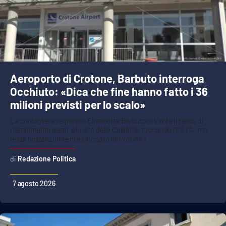
Lacplay.it
Lactv.it
Laconair.it
Aeroporto di Crotone, Barbuto interroga
Lacitymag.it
Occhiuto: «Dica che fine hanno fatto i 36
milioni previsti per lo scalo»
Lacapitalenews.it
La consigliera regionale Elisabetta Barbuto: «Vanta il tasso di
riempimento aerei più alto della Calabria, toccando l'89,1%, ma
Ilreggino.it
resta sostanzialmente bloccato nei volumi»
Cosenzachannel.it
Redazione Politica
Ilvibonese.it
7 agosto 2026
Catanzarochannel.it