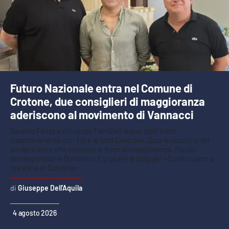
Futuro Nazionale entra nel Comune di
Crotone, due consiglieri di maggioranza
aderiscono al movimento di Vannacci
Saverio Flotta e Vincenzo Familiari erano stati eletti
rispettivamente con Fdi e la lista Crescere. Dura la reazione del
sindaco Voce che convoca le forze di maggioranza. Plauso
del responsabile Domenico Furgiuele festeggia: «Continuiamo a
crescere in Calabria»
Giuseppe Dell'Aquila
4 agosto 2026