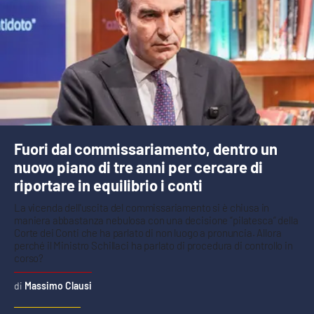
Fuori dal commissariamento, dentro un
nuovo piano di tre anni per cercare di
riportare in equilibrio i conti
La vicenda dell'uscita del commissariamento si è chiusa in
maniera abbastanza nebulosa con una decisione “pilatesca” della
Corte dei Conti che ha parlato di non luogo a pronuncia. Allora
perché il Ministro Schillaci ha parlato di procedura di controllo in
corso?
Massimo Clausi