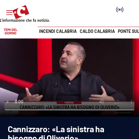
TEMI DEL
INCENDI CALABRIA
CALDO CALABRIA
PONTE SU
GIORNO
Vai
SEZIONI
Cronaca
Politica
Attualità
Economia e lavoro
Cannizzaro: «La sinistra ha
Italia Mondo
bisogno di Oliverio»