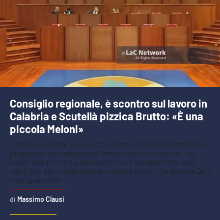
Consiglio regionale, è scontro sul lavoro in
Calabria e Scutellà pizzica Brutto: «È una
piccola Meloni»
L’assessore Calabrese rivendica le tante assunzioni effettuate e il
progressivo svuotamento dell’immenso bacino di precari. «In
questi anni si è fatto qualcosa che non è mai stato fatto negli
ultimi 30». Alecci sulla ragazza investita a Vibo: «Da Azienda Zero
nota sgradevole»
Massimo Clausi