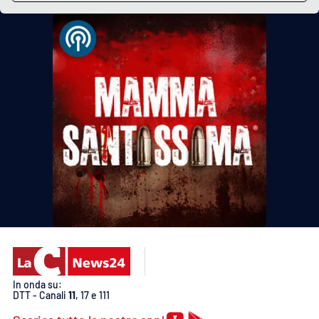
In onda su:
DTT - Canali
11
, 17 e 111