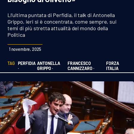
Sanità
Ll’ultima puntata di Perfidia, il talk di Antonella
Sport
Grippo, ieri si è concentrata, come sempre, sui
temi di più stretta attualità del mondo della
Politica
Cultura
1 novembre, 2025
Podcast
TAG
PERFIDIA
ANTONELLA
FRANCESCO
FORZA
Meteo
·
GRIPPO ·
CANNIZZARO ·
ITALIA
Editoriali
VIDEO
Ambiente
Cronaca