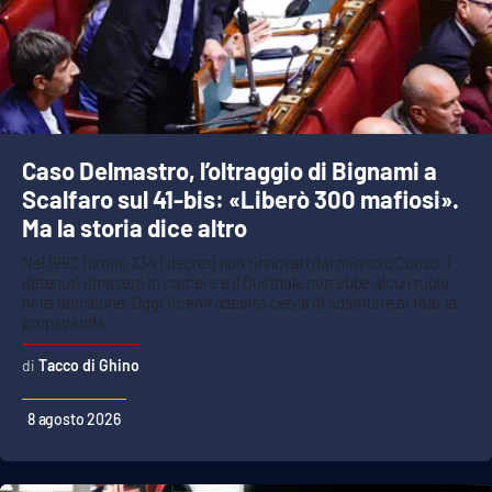
Cultura
Economia e Lavoro
Politica
Caso Delmastro, l’oltraggio di Bignami a
Scalfaro sul 41-bis: «Liberò 300 mafiosi».
Sanità
Ma la storia dice altro
Nel 1993 furono 334 i decreti non rinnovati dal ministro Conso: i
Società
detenuti rimasero in carcere e il Quirinale non ebbe alcun ruolo
nella decisione. Oggi il centrodestra cerca di sostituire ai fatti la
propaganda
Sport
Tacco di Ghino
RUBRICHE
8 agosto 2026
Good Morning Vietnam