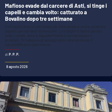
Mafioso evade dal carcere di Asti, si tinge i
capelli e cambia volto: catturato a
Bovalino dopo tre settimane
Era fuggito dopo un permesso per volontariato e aveva cambiato
aspetto per non farsi riconoscere. Le indagini lo hanno portato
nella Locride, dove la Squadra Mobile lo ha individuato e
arrestato. Si indaga sugli appoggi della ‘ndrangheta per il
narcotrafficante palermitano
P. P. P.
8 agosto 2026