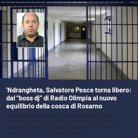
’Ndrangheta, Salvatore Pesce torna libero:
dal “boss dj” di Radio Olimpia al nuovo
equilibrio della cosca di Rosarno
Dopo oltre 16 anni di carcere torna libero ’u Babbu, storico
esponente del clan e padre della collaboratrice di giustizia
Giuseppina: dalla radio usata per messaggi in codice al futuro
della ‘ndrina, con altri due vertici già fuori