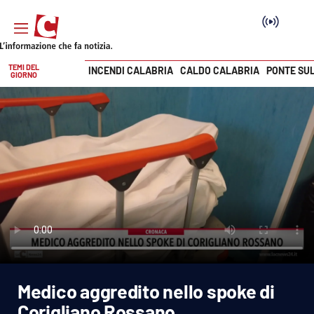
TEMI DEL
INCENDI CALABRIA
CALDO CALABRIA
PONTE SU
GIORNO
Vai
SEZIONI
Cronaca
Politica
Attualità
Economia e lavoro
Medico aggredito nello spoke di
Italia Mondo
Corigliano Rossano