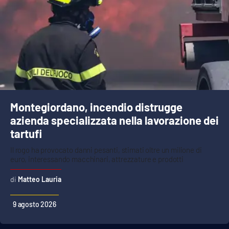
APP
Android
Apple
Montegiordano, incendio distrugge
azienda specializzata nella lavorazione dei
tartufi
Il rogo ha provocato danni pesanti, stimati oltre un milione di
euro, interessando macchinari, attrezzature e prodotti
Matteo Lauria
9 agosto 2026