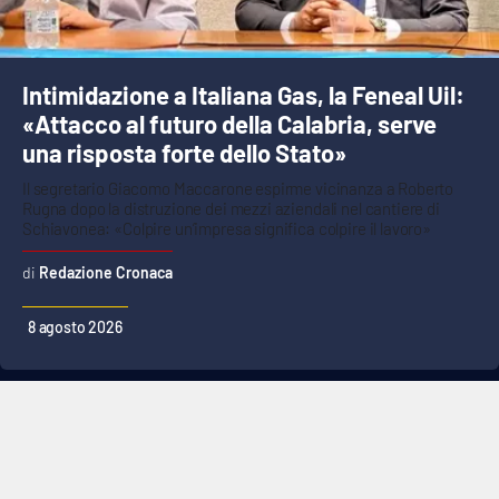
Intimidazione a Italiana Gas, la Feneal Uil:
«Attacco al futuro della Calabria, serve
una risposta forte dello Stato»
Il segretario Giacomo Maccarone espirme vicinanza a Roberto
Rugna dopo la distruzione dei mezzi aziendali nel cantiere di
Schiavonea: «Colpire un’impresa significa colpire il lavoro»
Redazione Cronaca
8 agosto 2026