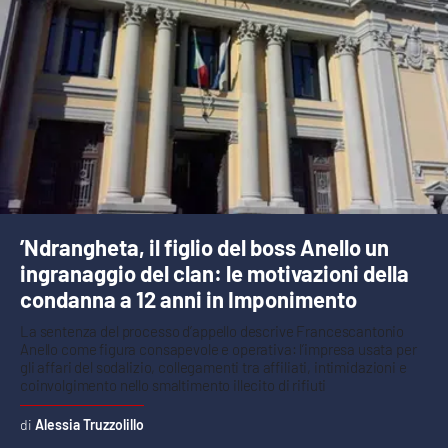
’Ndrangheta, il figlio del boss Anello un
ingranaggio del clan: le motivazioni della
condanna a 12 anni in Imponimento
La sentenza del processo d’appello descrive Francescantonio
Anello come figura consapevole e operativa: l’impresa usata per
gli affari del sodalizio, collegamenti tra affiliati, intimidazioni e
coinvolgimento nello smaltimento illecito di rifiuti
Alessia Truzzolillo