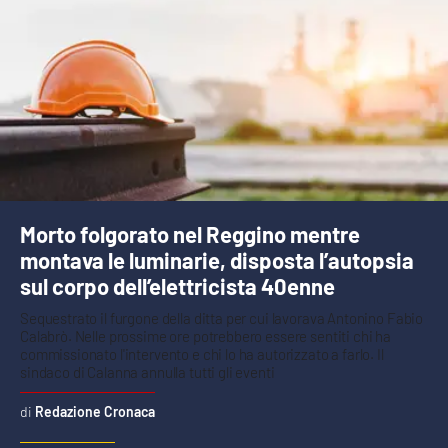
Morto folgorato nel Reggino mentre
montava le luminarie, disposta l’autopsia
sul corpo dell’elettricista 40enne
Sequestrato il furgone della ditta per cui lavorava Antonino Fabio
Calabrò. Nelle prossime ore potrebbero essere sentiti chi ha
commissionato l'intervento e chi lo ha autorizzato a farlo. Il
sindaco di Calanna annulla tutti gli eventi
Redazione Cronaca