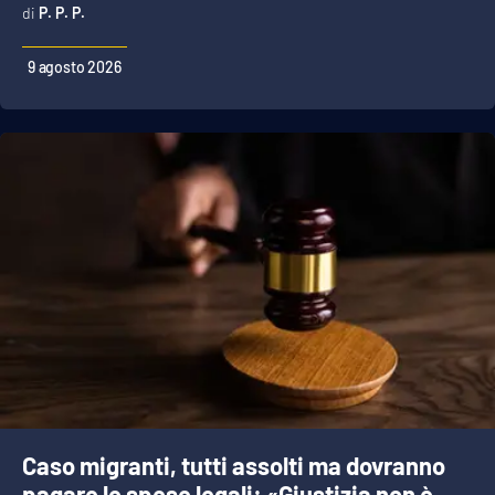
P. P. P.
9 agosto 2026
EDIZIONI
LOCALI
Catanzaro
Crotone
Vibo Valentia
Reggio Calabria
Cosenza
Lamezia Terme
Caso migranti, tutti assolti ma dovranno
pagare le spese legali: «Giustizia non è