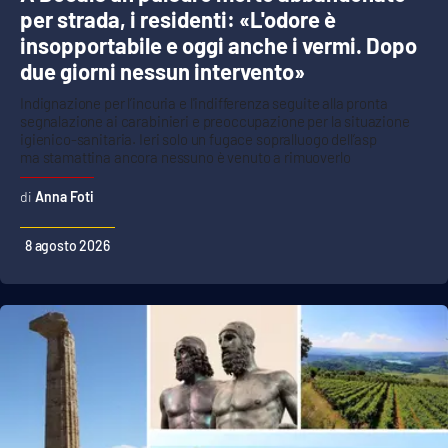
per strada, i residenti: «L'odore è
insopportabile e oggi anche i vermi. Dopo
due giorni nessun intervento»
Indignazione per l’incuria e l'indifferenza seguite alla pronta
segnalazione ai carabinieri e preoccupazione per la situazione
igienico-sanitaria. Ieri solo un fugace sopralluogo dell’asp
ma stamattina ancora nessuno è venuto a rimuoverlo
Anna Foti
8 agosto 2026