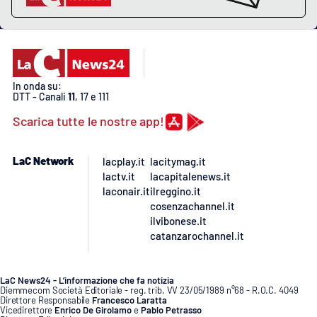
In onda su:
DTT - Canali
11
, 17 e 111
Scarica tutte le nostre app!
LaC Network
lacplay.it
lacitymag.it
lactv.it
lacapitalenews.it
laconair.it
ilreggino.it
cosenzachannel.it
ilvibonese.it
catanzarochannel.it
LaC News24 - L’informazione che fa notizia
Diemmecom Società Editoriale - reg. trib. VV 23/05/1989 n°68 - R.O.C. 4049
Direttore Responsabile
Francesco Laratta
Vicedirettore
Enrico De Girolamo
e
Pablo Petrasso