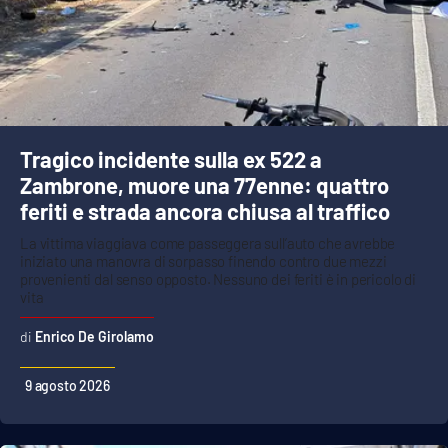
Cultura
Economia e Lavoro
Politica
Tragico incidente sulla ex 522 a
Zambrone, muore una 77enne: quattro
Sanità
feriti e strada ancora chiusa al traffico
La vittima viaggiava come passeggera sull’auto che avrebbe
Società
iniziato una manovra di sorpasso finendo contro due mezzi
provenienti dal senso opposto. Nessuno dei feriti è in pericolo di
Sport
vita
Enrico De Girolamo
RUBRICHE
9 agosto 2026
Good Morning Vietnam