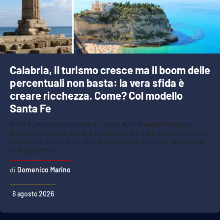
Calabria, il turismo cresce ma il boom delle
percentuali non basta: la vera sfida è
creare ricchezza. Come? Col modello
Santa Fe
Arrivi e presenze aumentano, ma la regione resta frenata da
stagionalità, bassa spesa e occupazione fragile. I numeri positivi
non sono sufficienti: la sfida è trasformare cultura e territorio in
sviluppo stabile
Domenico Marino
8 agosto 2026