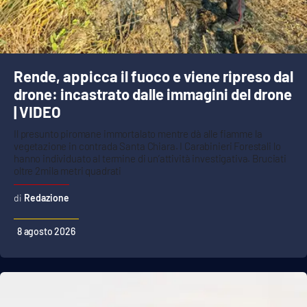
Rende, appicca il fuoco e viene ripreso dal
drone: incastrato dalle immagini del drone
| VIDEO
Il presunto piromane immortalato mentre dà alle fiamme la
vegetazione in contrada Santa Chiara. I Carabinieri Forestali lo
hanno individuato al termine di un’attività investigativa. Bruciati
oltre 2mila metri quadrati
Redazione
8 agosto 2026