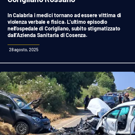
Sanità
In Calabria i medici tornano ad essere vittima di
Sport
violenza verbale e fisica. L’ultimo episodio
nell’ospedale di Corigliano, subito stigmatizzato
dall’Azienda Sanitaria di Cosenza.
Cultura
28 agosto, 2025
Podcast
Meteo
Editoriali
VIDEO
Ambiente
Cronaca